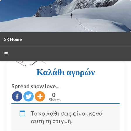
SR Home
season 2025-26
30
χρόνια Snow Report
☰
Καλάθι αγορών
Spread snow love...
0
Shares
Το καλάθι σας είναι κενό
αυτή τη στιγμή.