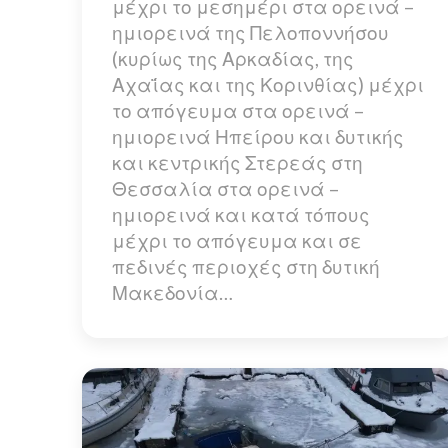
μέχρι το μεσημέρι στα ορεινά –
ημιορεινά της Πελοποννήσου
(κυρίως της Αρκαδίας, της
Αχαΐας και της Κορινθίας) μέχρι
το απόγευμα στα ορεινά –
ημιορεινά Ηπείρου και δυτικής
και κεντρικής Στερεάς στη
Θεσσαλία στα ορεινά –
ημιορεινά και κατά τόπους
μέχρι το απόγευμα και σε
πεδινές περιοχές στη δυτική
Μακεδονία…