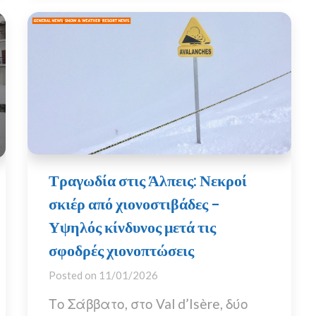
Τραγωδία στις Άλπεις: Νεκροί
σκιέρ από χιονοστιβάδες –
Υψηλός κίνδυνος μετά τις
σφοδρές χιονοπτώσεις
Posted on
11/01/2026
Το Σάββατο, στο Val d’Isère, δύο