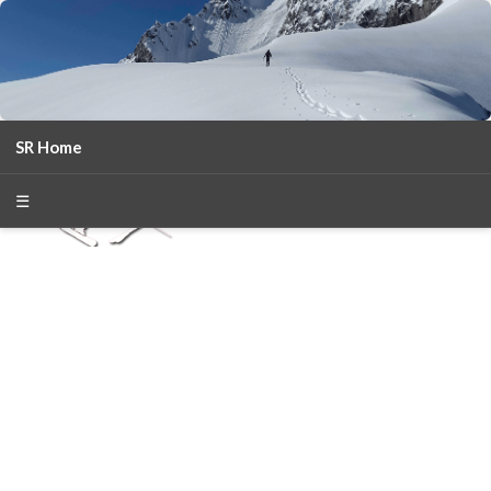
SR Home
season 2025-26
30
χρόνια Snow Report
☰