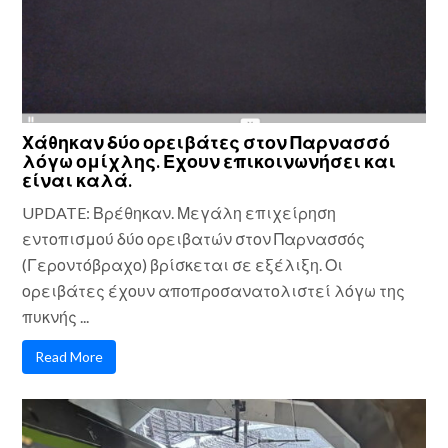
Χάθηκαν δύο ορειβάτες στον Παρνασσό
λόγω ομίχλης. Εχουν επικοινωνήσει και
είναι καλά.
UPDATE: Βρέθηκαν. Μεγάλη επιχείρηση
εντοπισμού δύο ορειβατών στον Παρνασσός
(Γεροντόβραχο) βρίσκεται σε εξέλιξη. Οι
ορειβάτες έχουν αποπροσανατολιστεί λόγω της
πυκνής ...
Read More