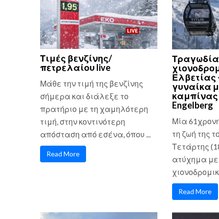
Τιμές βενζίνης/
Τραγωδία
πετρελαίου live
χιονοδρομ
Ελβετίας 
Μάθε την τιμή της βενζίνης
γυναίκα μ
καμπίνας 
σήμερα και διάλεξε το
Engelberg
πρατήριο με τη χαμηλότερη
Μία 61χρον
τιμή, στην κοντινότερη
τη ζωή της τ
απόσταση από εσένα, όπου ...
Τετάρτης (1
Read More
ατύχημα με
χιονοδρομικό
Read More