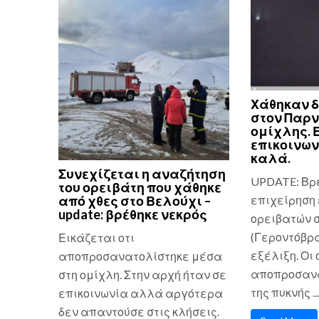
Χάθηκαν δ
στον Παρ
ομίχλης. 
επικοινων
καλά.
Συνεχίζεται η αναζήτηση
UPDATE: Βρ
του ορειβάτη που χάθηκε
επιχείρηση 
από χθες στο Βελούχι –
update: βρέθηκε νεκρός
ορειβατών 
(Γεροντόβρα
Εικάζεται οτι
εξέλιξη. Οι
αποπροσανατολίστηκε μέσα
αποπροσανα
στη ομίχλη. Στην αρχή ήταν σε
της πυκνής ...
επικοινωνία αλλά αργότερα
δεν απαντούσε στις κλήσεις.