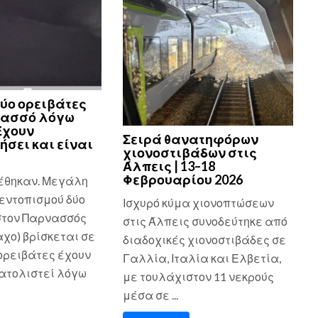
ύο ορειβάτες
νασσό λόγω
Εχουν
Σειρά θανατηφόρων
ήσει και είναι
χιονοστιβάδων στις
Άλπεις | 13–18
Φεβρουαρίου 2026
έθηκαν. Μεγάλη
εντοπισμού δύο
Ισχυρό κύμα χιονοπτώσεων
στον Παρνασσός
στις Άλπεις συνοδεύτηκε από
χο) βρίσκεται σε
διαδοχικές χιονοστιβάδες σε
 ορειβάτες έχουν
Γαλλία, Ιταλία και Ελβετία,
τολιστεί λόγω
με τουλάχιστον 11 νεκρούς
μέσα σε ...