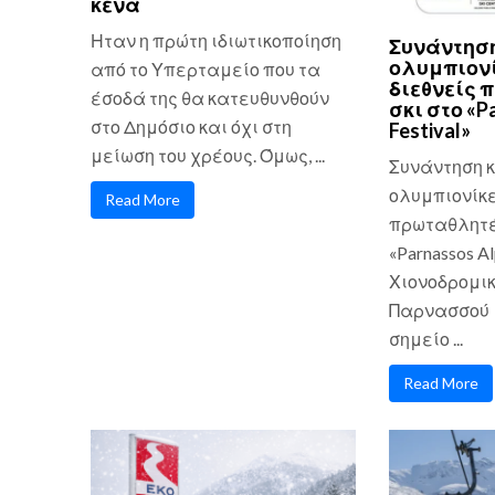
κενά
Ηταν η πρώτη ιδιωτικοποίηση
Συνάντηση
ολυμπιονί
από το Υπερταμείο που τα
διεθνείς 
έσοδά της θα κατευθυνθούν
σκι στο «P
στο Δημόσιο και όχι στη
Festival»
μείωση του χρέους. Όμως, ...
Συνάντηση κ
ολυμπιονίκε
Read More
πρωταθλητές
«Parnassos Al
Χιονοδρομικ
Παρνασσού 
σημείο ...
Read More