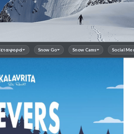
εταφορά
Snow Go
Snow Cams
Social Me