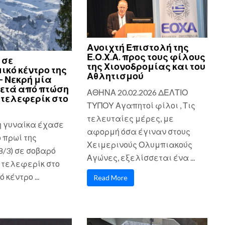
Ανοιχτή Επιστολή της
Ε.Ο.Χ.Α. προς τους φίλους
 σε
της Χιονοδρομίας και του
ικό κέντρο της
Αθλητισμού
– Νεκρή μία
ετά από πτώση
ΑΘΗΝΑ 20.02.2026 ΔΕΛΤΙΟ
τελεφερίκ στο
ΤΥΠΟΥ Αγαπητοί φίλοι , Τις
τελευταίες μέρες, με
η γυναίκα έχασε
αφορμή όσα έγιναν στους
ο πρωί της
Χειμερινούς Ολυμπιακούς
8/3) σε σοβαρό
Αγώνες, εξελίσσεται ένα ...
 τελεφερίκ στο
 κέντρο ...
Read More