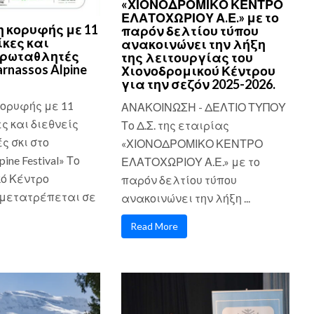
«ΧΙΟΝΟΔΡΟΜΙΚΟ ΚΕΝΤΡΟ
ΕΛΑΤΟΧΩΡΙΟΥ Α.Ε.» με το
 κορυφής με 11
παρόν δελτίου τύπου
κες και
ανακοινώνει την λήξη
πρωταθλητές
της λειτουργίας του
arnassos Alpine
Χιονοδρομικού Κέντρου
για την σεζόν 2025-2026.
ορυφής με 11
ΑΝΑΚΟΙΝΩΣΗ - ΔΕΛΤΙΟ ΤΥΠΟΥ
ς και διεθνείς
Το Δ.Σ. της εταιρίας
 σκι στο
«ΧΙΟΝΟΔΡΟΜΙΚΟ ΚΕΝΤΡΟ
pine Festival» Το
ΕΛΑΤΟΧΩΡΙΟΥ Α.Ε.» με το
ό Κέντρο
παρόν δελτίου τύπου
μετατρέπεται σε
ανακοινώνει την λήξη ...
Read More