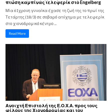
πτώση καμπίνας τελεφερίκ στο Engelberg
Μία 61χρονη γυναίκα έχασε τη ζωή της το πρωί της
Τετάρτης (18/3) σε σοβαρό ατύχημα με τελεφερίκ
στο χιονοδρομικό κέντρο ...
Read More
Ανοιχτή Επιστολή της Ε.Ο.Χ.Α. προς τους
φίλους της Χιονοδρομίας και του