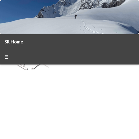
SR Home
season 2025-26
30
χρόνια Snow Report
☰