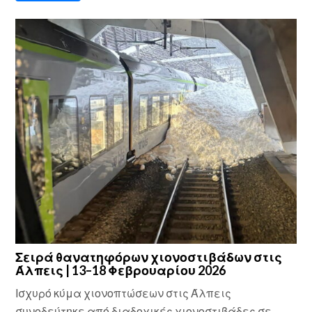
Σειρά θανατηφόρων χιονοστιβάδων στις
Άλπεις | 13–18 Φεβρουαρίου 2026
Ισχυρό κύμα χιονοπτώσεων στις Άλπεις
συνοδεύτηκε από διαδοχικές χιονοστιβάδες σε