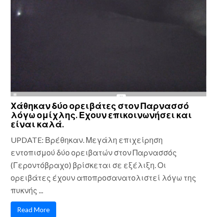
Χάθηκαν δύο ορειβάτες στον Παρνασσό
λόγω ομίχλης. Εχουν επικοινωνήσει και
είναι καλά.
UPDATE: Βρέθηκαν. Μεγάλη επιχείρηση
εντοπισμού δύο ορειβατών στον Παρνασσός
(Γεροντόβραχο) βρίσκεται σε εξέλιξη. Οι
ορειβάτες έχουν αποπροσανατολιστεί λόγω της
πυκνής ...
Read More