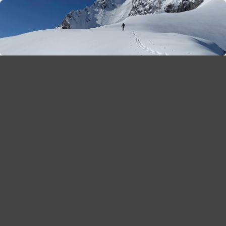
season 2025-26
30
χρόνια Snow Report