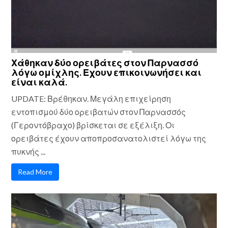
Χάθηκαν δύο ορειβάτες στον Παρνασσό
λόγω ομίχλης. Εχουν επικοινωνήσει και
είναι καλά.
UPDATE: Βρέθηκαν. Μεγάλη επιχείρηση
εντοπισμού δύο ορειβατών στον Παρνασσός
(Γεροντόβραχο) βρίσκεται σε εξέλιξη. Οι
ορειβάτες έχουν αποπροσανατολιστεί λόγω της
πυκνής ...
Read More