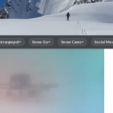
εταφορά
Snow Go
Snow Cams
Social Me