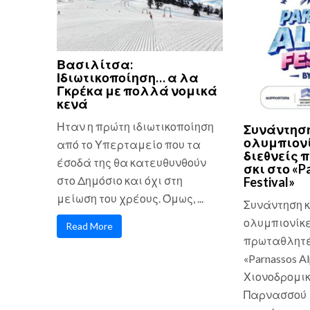
Βασιλίτσα:
Ιδιωτικοποίηση… α λα
Γκρέκα με πολλά νομικά
κενά
Ηταν η πρώτη ιδιωτικοποίηση
Συνάντηση
ολυμπιονί
από το Υπερταμείο που τα
διεθνείς 
έσοδά της θα κατευθυνθούν
σκι στο «P
στο Δημόσιο και όχι στη
Festival»
μείωση του χρέους. Όμως, ...
Συνάντηση κ
ολυμπιονίκε
Read More
πρωταθλητές
«Parnassos Al
Χιονοδρομικ
Παρνασσού 