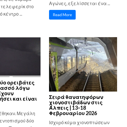
Αγώνες, εξελίσσεται ένα ...
 τελεφερίκ στο
 κέντρο ...
Read More
ύο ορειβάτες
νασσό λόγω
Εχουν
Σειρά θανατηφόρων
ήσει και είναι
χιονοστιβάδων στις
Άλπεις | 13–18
Φεβρουαρίου 2026
έθηκαν. Μεγάλη
εντοπισμού δύο
Ισχυρό κύμα χιονοπτώσεων