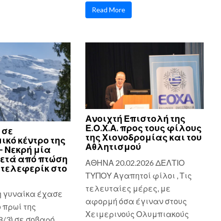
Read More
Ανοιχτή Επιστολή της
Ε.Ο.Χ.Α. προς τους φίλους
 σε
της Χιονοδρομίας και του
ικό κέντρο της
Αθλητισμού
– Νεκρή μία
ετά από πτώση
ΑΘΗΝΑ 20.02.2026 ΔΕΛΤΙΟ
τελεφερίκ στο
ΤΥΠΟΥ Αγαπητοί φίλοι , Τις
τελευταίες μέρες, με
η γυναίκα έχασε
αφορμή όσα έγιναν στους
ο πρωί της
Χειμερινούς Ολυμπιακούς
8/3) σε σοβαρό