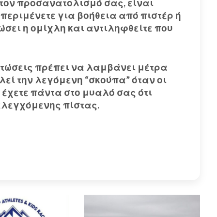
 τον προσανατολισμό σας, είναι
περιμένετε για βοήθεια από πιστέρ ή
σει η ομίχλη και αντιληφθείτε που
ιπτώσεις πρέπει να λαμβάνει μέτρα
λεί την λεγόμενη “σκούπα” όταν οι
 έχετε πάντα στο μυαλό σας ότι
 ελεγχόμενης πίστας.