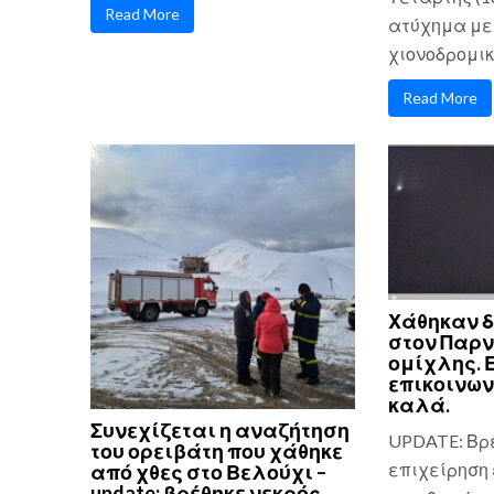
Read More
ατύχημα με
χιονοδρομικό
Read More
Χάθηκαν δ
στον Παρ
ομίχλης. 
επικοινων
καλά.
Συνεχίζεται η αναζήτηση
UPDATE: Βρ
του ορειβάτη που χάθηκε
επιχείρηση 
από χθες στο Βελούχι –
update: βρέθηκε νεκρός