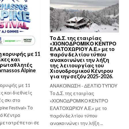
Το Δ.Σ. της εταιρίας
«ΧΙΟΝΟΔΡΟΜΙΚΟ ΚΕΝΤΡΟ
ΕΛΑΤΟΧΩΡΙΟΥ Α.Ε.» με το
 κορυφής με 11
παρόν δελτίου τύπου
κες και
ανακοινώνει την λήξη
πρωταθλητές
της λειτουργίας του
arnassos Alpine
Χιονοδρομικού Κέντρου
για την σεζόν 2025-2026.
ορυφής με 11
ΑΝΑΚΟΙΝΩΣΗ - ΔΕΛΤΙΟ ΤΥΠΟΥ
ς και διεθνείς
Το Δ.Σ. της εταιρίας
 σκι στο
«ΧΙΟΝΟΔΡΟΜΙΚΟ ΚΕΝΤΡΟ
pine Festival» Το
ΕΛΑΤΟΧΩΡΙΟΥ Α.Ε.» με το
ό Κέντρο
παρόν δελτίου τύπου
μετατρέπεται σε
ανακοινώνει την λήξη ...