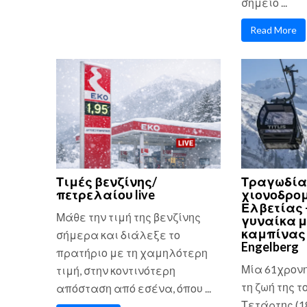
σημείο ...
Read More
Τιμές βενζίνης/
Τραγωδία
πετρελαίου live
χιονοδρομ
Ελβετίας 
Μάθε την τιμή της βενζίνης
γυναίκα μ
καμπίνας 
σήμερα και διάλεξε το
Engelberg
πρατήριο με τη χαμηλότερη
Μία 61χρον
τιμή, στην κοντινότερη
τη ζωή της τ
απόσταση από εσένα, όπου ...
Τετάρτης (1