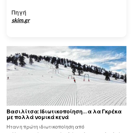
Πηγή
skim.gr
Βασιλίτσα: Ιδιωτικοποίηση… α λα Γκρέκα
με πολλά νομικά κενά
Ηταν η πρώτη ιδιωτικοποίηση από