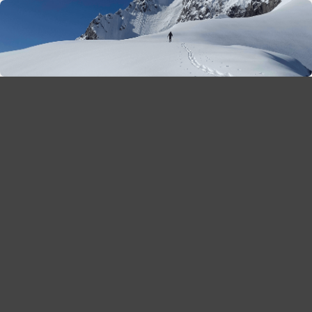
season 2025-26
30
χρόνια Snow Report