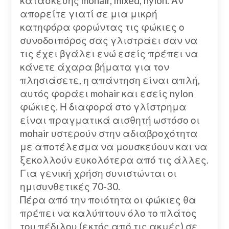
κατασκευής mohair, mixed, nylon. Αν
απορείτε γιατί σε μια μικρή
κατηφόρα φορώντας τις φώκιες ο
συνοδοιπόρος σας γλιστράει σαν να
τις έχει βγάλει ενώ εσείς πρέπει να
κάνετε άχαρα βήματα για τον
πλησιάσετε, η απάντηση είναι απλή,
αυτός φοράει mohair και εσείς nylon
φώκιες. Η διαφορά στο γλίστρημα
είναι πραγματικά αισθητή ωστόσο οι
mohair υστερούν στην αδιαβροχότητα
με αποτέλεσμα να μουσκεύουν και να
ξεκολλούν ευκολότερα από τις άλλες.
Για γενική χρήση συνιστώνται οι
ημισυνθετικές 70-30.
Πέρα από την ποιότητα οι φώκιες θα
πρέπει να καλύπτουν όλο το πλάτος
του πέδιλου (εκτός από τις ακμές) σε