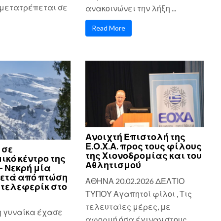
μετατρέπεται σε
ανακοινώνει την λήξη ...
Read More
Ανοιχτή Επιστολή της
Ε.Ο.Χ.Α. προς τους φίλους
 σε
της Χιονοδρομίας και του
ικό κέντρο της
Αθλητισμού
– Νεκρή μία
ετά από πτώση
ΑΘΗΝΑ 20.02.2026 ΔΕΛΤΙΟ
τελεφερίκ στο
ΤΥΠΟΥ Αγαπητοί φίλοι , Τις
τελευταίες μέρες, με
η γυναίκα έχασε
αφορμή όσα έγιναν στους