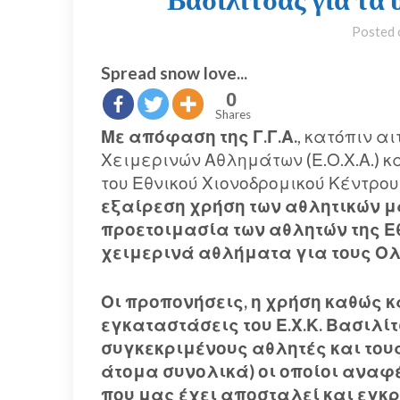
Posted
Spread snow love...
0
Shares
Με απόφαση της Γ.Γ.Α.
, κατόπιν α
Χειμερινών Αθλημάτων (Ε.Ο.Χ.Α.) κ
του Εθνικού Χιονοδρομικού Κέντρο
εξαίρεση χρήση των αθλητικών μ
προετοιμασία των αθλητών της 
χειμερινά αθλήματα για τους Ολ
Οι προπονήσεις
,
η χρήση καθώς κ
εγκαταστάσεις του Ε.Χ.Κ. Βασιλί
συγκεκριμένους αθλητές και του
άτομα συνολικά) οι οποίοι αναφ
που μας έχει αποσταλεί και εγκριθ