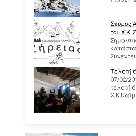
Σπύρος 
του Χ.Κ.
Σημαντικ
κατάστασ
Συνέντε
Τελετή 
07/02/20
τελετή έ
Χ.Κ.Καϊ