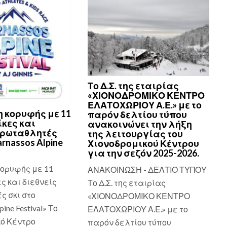
Το Δ.Σ. της εταιρίας
«ΧΙΟΝΟΔΡΟΜΙΚΟ ΚΕΝΤΡΟ
ΕΛΑΤΟΧΩΡΙΟΥ Α.Ε.» με το
 κορυφής με 11
παρόν δελτίου τύπου
κες και
ανακοινώνει την λήξη
πρωταθλητές
της λειτουργίας του
arnassos Alpine
Χιονοδρομικού Κέντρου
για την σεζόν 2025-2026.
ορυφής με 11
ΑΝΑΚΟΙΝΩΣΗ - ΔΕΛΤΙΟ ΤΥΠΟΥ
ς και διεθνείς
Το Δ.Σ. της εταιρίας
 σκι στο
«ΧΙΟΝΟΔΡΟΜΙΚΟ ΚΕΝΤΡΟ
pine Festival» Το
ΕΛΑΤΟΧΩΡΙΟΥ Α.Ε.» με το
ό Κέντρο
παρόν δελτίου τύπου