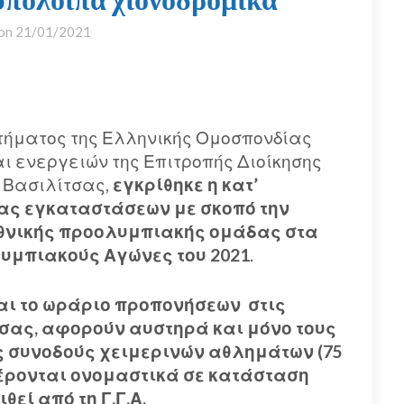
 on
21/01/2021
ιτήματος της Ελληνικής Ομοσπονδίας
αι ενεργειών της Επιτροπής Διοίκησης
υ Βασιλίτσας,
εγκρίθηκε η κατ’
ας εγκαταστάσεων με σκοπό την
Εθνικής προολυμπιακής ομάδας στα
υμπιακούς Αγώνες του 2021
.
αι το ωράριο προπονήσεων στις
τσας, αφορούν αυστηρά και μόνο τους
ς συνοδούς χειμερινών αθλημάτων (75
έρονται ονομαστικά σε κατάσταση
εί από τη Γ.Γ.Α.