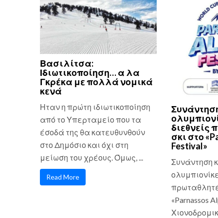
Βασιλίτσα:
Ιδιωτικοποίηση… α λα
Γκρέκα με πολλά νομικά
κενά
Ηταν η πρώτη ιδιωτικοποίηση
Συνάντηση
ολυμπιονί
από το Υπερταμείο που τα
διεθνείς 
έσοδά της θα κατευθυνθούν
σκι στο «P
στο Δημόσιο και όχι στη
Festival»
μείωση του χρέους. Όμως, ...
Συνάντηση κ
ολυμπιονίκε
Read More
πρωταθλητές
«Parnassos Al
Χιονοδρομικ