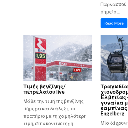
Παρνασσού 
σημείο ...
Read More
Τιμές βενζίνης/
Τραγωδία
πετρελαίου live
χιονοδρομ
Ελβετίας 
Μάθε την τιμή της βενζίνης
γυναίκα μ
καμπίνας 
σήμερα και διάλεξε το
Engelberg
πρατήριο με τη χαμηλότερη
Μία 61χρον
τιμή, στην κοντινότερη