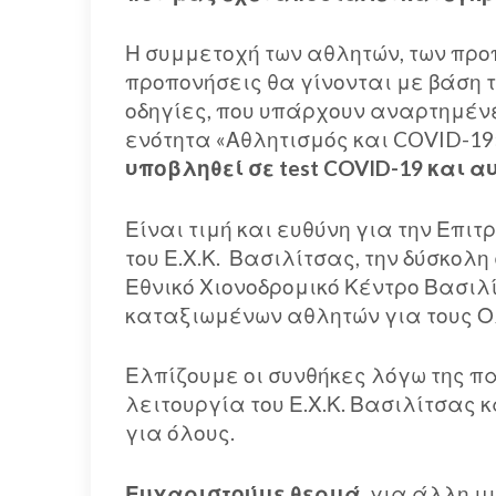
Η συμμετοχή των αθλητών, των προ
προπονήσεις θα γίνονται με βάση 
οδηγίες, που υπάρχουν αναρτημένε
ενότητα «Αθλητισμός και COVID-19
υποβληθεί σε
test
COVID-19 και αυ
Είναι τιμή και ευθύνη για την Επι
του Ε.Χ.Κ. Βασιλίτσας, την δύσκολη
Εθνικό Χιονοδρομικό Κέντρο Βασιλ
καταξιωμένων αθλητών για τους Ο
Ελπίζουμε οι συνθήκες λόγω της π
λειτουργία του Ε.Χ.Κ. Βασιλίτσας
για όλους.
Ευχαριστούμε θερμά
, για άλλη μ