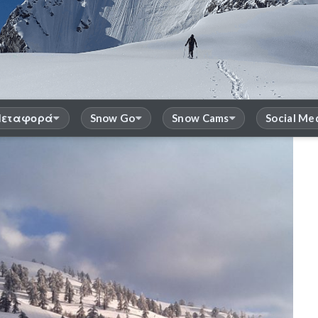
εταφορά
Snow Go
Snow Cams
Social Me