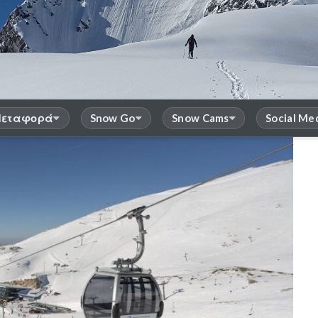
εταφορά
Snow Go
Snow Cams
Social Me