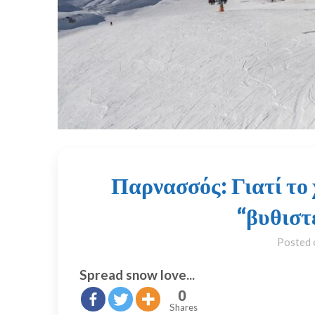
Παρνασσός: Γιατί το 
“βυθιστ
Posted
Spread snow love...
0
Shares