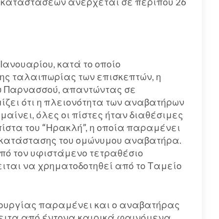
εγκαταστάσεων ανέρχεται σε περίπου 26
 Ιανουαρίου, κατά το οποίο
ς ταλαιπωρίας των επισκεπτών, η
ου Παρνασσού, απαντώντας σε
μίζει ότι η πλειονότητα των αναβατήρων
αίνει, όλες οι πίστες ήταν διαθέσιμες
πίστα του “Ηρακλή”, η οποία παραμένει
τικατάστασης του ομώνυμου αναβατήρα.
από τον υφιστάμενο τετραθέσιο
ιται να χρηματοδοτηθεί από το Ταμείο
ιτουργίας παραμένει και ο αναβατήρας
έπειτα από έντονα καιρικά φαινόμενα