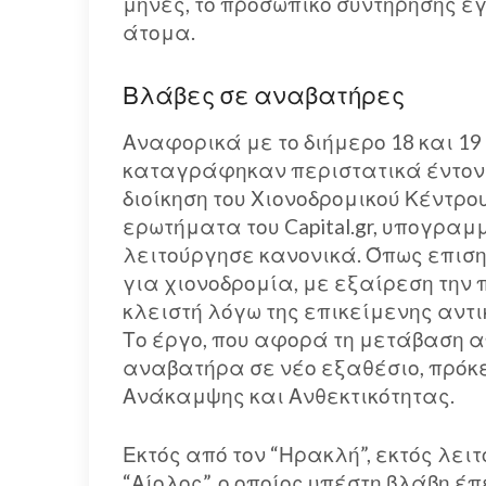
μήνες, το προσωπικό συντήρησης 
άτομα.
Βλάβες σε αναβατήρες
Αναφορικά με το διήμερο 18 και 19
καταγράφηκαν περιστατικά έντονη
διοίκηση του Χιονοδρομικού Κέντρ
ερωτήματα του Capital.gr, υπογραμ
λειτούργησε κανονικά. Όπως επισημ
για χιονοδρομία, με εξαίρεση την 
κλειστή λόγω της επικείμενης αν
Το έργο, που αφορά τη μετάβαση 
αναβατήρα σε νέο εξαθέσιο, πρόκε
Ανάκαμψης και Ανθεκτικότητας.
Εκτός από τον “Ηρακλή”, εκτός λε
“Αίολος”, ο οποίος υπέστη βλάβη 