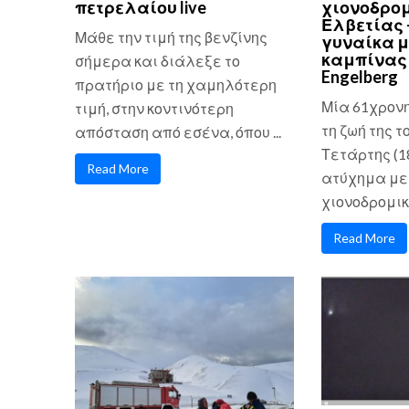
πετρελαίου live
χιονοδρομ
Ελβετίας 
Μάθε την τιμή της βενζίνης
γυναίκα μ
καμπίνας 
σήμερα και διάλεξε το
Engelberg
πρατήριο με τη χαμηλότερη
Μία 61χρον
τιμή, στην κοντινότερη
τη ζωή της τ
απόσταση από εσένα, όπου ...
Τετάρτης (1
Read More
ατύχημα με
χιονοδρομικό
Read More