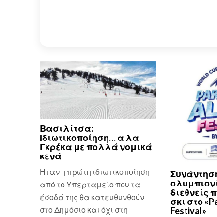
Βασιλίτσα:
Ιδιωτικοποίηση… α λα
Γκρέκα με πολλά νομικά
κενά
Ηταν η πρώτη ιδιωτικοποίηση
Συνάντηση
ολυμπιονί
από το Υπερταμείο που τα
διεθνείς 
έσοδά της θα κατευθυνθούν
σκι στο «P
στο Δημόσιο και όχι στη
Festival»