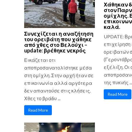
Χάθηκαν δ
στον Παρ
ομίχλης. 
επικοινων
καλά.
Συνεχίζεται η αναζήτηση
UPDATE: Βρ
του ορειβάτη που χάθηκε
επιχείρηση 
από χθες στο Βελούχι –
update: βρέθηκε νεκρός
ορειβατών 
(Γεροντόβρα
Εικάζεται οτι
εξέλιξη. Οι
αποπροσανατολίστηκε μέσα
αποπροσανα
στη ομίχλη. Στην αρχή ήταν σε
της πυκνής ...
επικοινωνία αλλά αργότερα
δεν απαντούσε στις κλήσεις.
Read More
Χθες το βράδυ ...
Read More