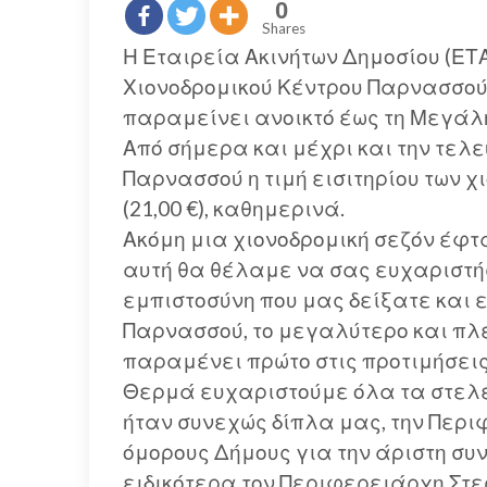
0
Shares
Η Εταιρεία Ακινήτων Δημοσίου (ΕΤΑΔ
Χιονοδρομικού Κέντρου Παρνασσού 
παραμείνει ανοικτό έως τη Μεγάλη
Από σήμερα και μέχρι και την τελε
Παρνασσού η τιμή εισιτηρίου των χ
(21,00 €), καθημερινά.
Ακόμη μια χιονοδρομική σεζόν έφτα
αυτή θα θέλαμε να σας ευχαριστήσ
εμπιστοσύνη που μας δείξατε και ε
Παρνασσού, το μεγαλύτερο και πλ
παραμένει πρώτο στις προτιμήσεις
Θερμά ευχαριστούμε όλα τα στελέ
ήταν συνεχώς δίπλα μας, την Περι
όμορους Δήμους για την άριστη συ
ειδικότερα τον Περιφερειάρχη Στε