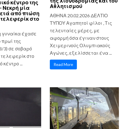
της Χιονοδρομίας και του
ικό κέντρο της
Αθλητισμού
– Νεκρή μία
ετά από πτώση
ΑΘΗΝΑ 20.02.2026 ΔΕΛΤΙΟ
τελεφερίκ στο
ΤΥΠΟΥ Αγαπητοί φίλοι , Τις
τελευταίες μέρες, με
η γυναίκα έχασε
αφορμή όσα έγιναν στους
ο πρωί της
Χειμερινούς Ολυμπιακούς
8/3) σε σοβαρό
Αγώνες, εξελίσσεται ένα ...
 τελεφερίκ στο
 κέντρο ...
Read More