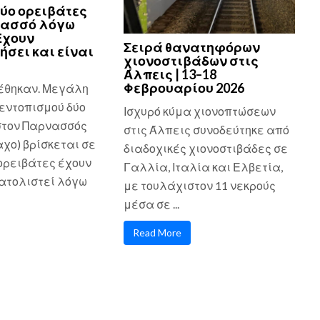
ύο ορειβάτες
νασσό λόγω
Εχουν
Σειρά θανατηφόρων
ήσει και είναι
χιονοστιβάδων στις
Άλπεις | 13–18
Φεβρουαρίου 2026
έθηκαν. Μεγάλη
εντοπισμού δύο
Ισχυρό κύμα χιονοπτώσεων
στον Παρνασσός
στις Άλπεις συνοδεύτηκε από
χο) βρίσκεται σε
διαδοχικές χιονοστιβάδες σε
 ορειβάτες έχουν
Γαλλία, Ιταλία και Ελβετία,
τολιστεί λόγω
με τουλάχιστον 11 νεκρούς
μέσα σε ...
Read More