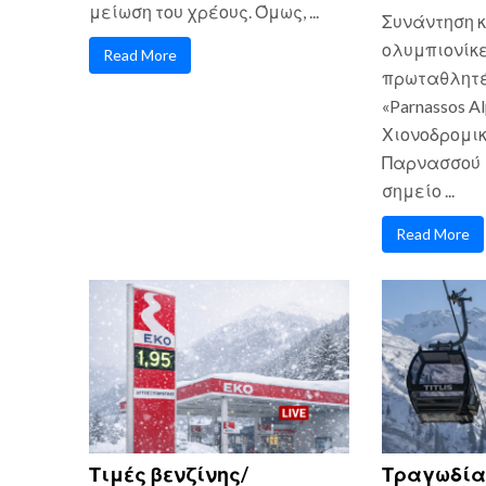
μείωση του χρέους. Όμως, ...
Συνάντηση κ
ολυμπιονίκε
Read More
πρωταθλητές
«Parnassos Al
Χιονοδρομικ
Παρνασσού 
σημείο ...
Read More
Τιμές βενζίνης/
Τραγωδία