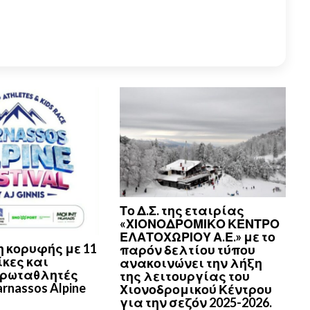
Το Δ.Σ. της εταιρίας
«ΧΙΟΝΟΔΡΟΜΙΚΟ ΚΕΝΤΡΟ
ΕΛΑΤΟΧΩΡΙΟΥ Α.Ε.» με το
 κορυφής με 11
παρόν δελτίου τύπου
κες και
ανακοινώνει την λήξη
πρωταθλητές
της λειτουργίας του
arnassos Alpine
Χιονοδρομικού Κέντρου
για την σεζόν 2025-2026.