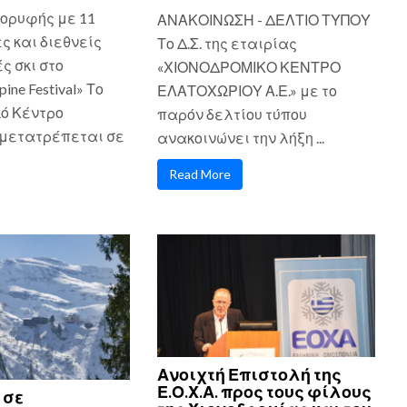
ορυφής με 11
ΑΝΑΚΟΙΝΩΣΗ - ΔΕΛΤΙΟ ΤΥΠΟΥ
ς και διεθνείς
Το Δ.Σ. της εταιρίας
 σκι στο
«ΧΙΟΝΟΔΡΟΜΙΚΟ ΚΕΝΤΡΟ
pine Festival» Το
ΕΛΑΤΟΧΩΡΙΟΥ Α.Ε.» με το
ό Κέντρο
παρόν δελτίου τύπου
μετατρέπεται σε
ανακοινώνει την λήξη ...
Read More
Ανοιχτή Επιστολή της
Ε.Ο.Χ.Α. προς τους φίλους
 σε