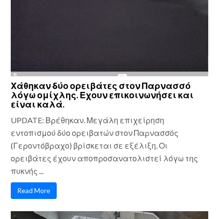
Χάθηκαν δύο ορειβάτες στον Παρνασσό
λόγω ομίχλης. Εχουν επικοινωνήσει και
είναι καλά.
UPDATE: Βρέθηκαν. Μεγάλη επιχείρηση
εντοπισμού δύο ορειβατών στον Παρνασσός
(Γεροντόβραχο) βρίσκεται σε εξέλιξη. Οι
ορειβάτες έχουν αποπροσανατολιστεί λόγω της
πυκνής ...
Read More