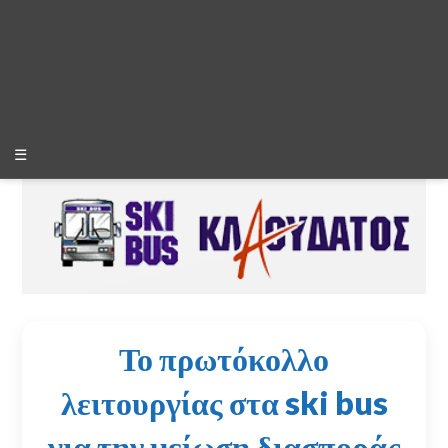
☰
Το πρωτόκολλο
λειτουργίας στα ski bus
για την μείωση διασποράς