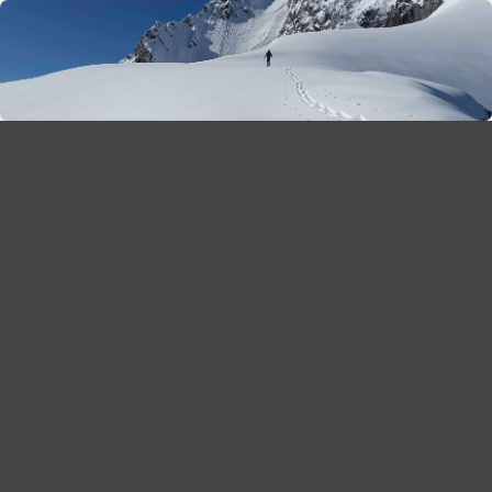
season 2025-26
30
χρόνια Snow Report