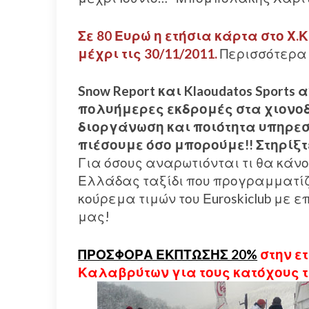
Σε 80 Ευρώ η ετήσια κάρτα στο Χ
μέχρι τις 30/11/2011.
Περισσότερ
Snow Report και Klaoudatos Sport
πολυήμερες εκδρομές στα χιονοδ
διοργάνωση και ποιότητα υπηρεσι
πιέσουμε όσο μπορούμε!! Στηρίξτ
Για όσους αναρωτιόνται τι θα κάνο
Ελλάδας ταξίδι που προγραμματί
κούρεμα τιμών του Εuroskiclub με 
μας!
ΠΡΟΣΦΟΡΑ ΕΚΠΤΩΣΗΣ 20%
στην ετ
Καλαβρύτων για τους κατόχους της