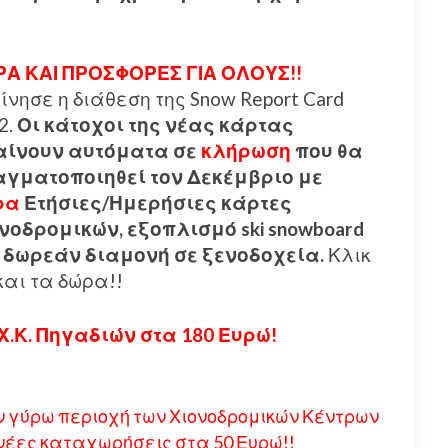
Α ΚΑΙ ΠΡΟΣΦΟΡΕΣ ΓΙΑ ΟΛΟΥΣ!!
ίνησε η διάθεση της Snow Report Card
2.
Οι κάτοχοι της νέας κάρτας
αίνουν αυτόματα σε
κλήρωση
που θα
γματοποιηθεί τον Δεκέμβριο με
ρα
Ετήσιες/Ημερήσιες κάρτες
νοδρομικών, εξοπλισμό ski snowboard
 δωρεάν διαμονή σε ξενοδοχεία.
Κλικ
αι τα δώρα!!
Χ.Κ. Πηγαδιών στα 180 Ευρώ!
ην γύρω περιοχή των Χιονοδρομικών Κέντρων
 νέες καταχωρήσεις στα 50 Ευρώ!!