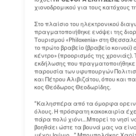
χιονοδρομικού για τους κατόχους τη
Στο πλαίσιο του ηλεκτρονικού διαγω
πραγματοποιήθηκε ενόψει της διο
Τουρισμού «Philoxenia» στη Θεσσαλο
το πρώτο βραβείο (βραβείο κοινού)
κέντρο» (προορισμός της χρονιάς). 
εκδήλωσης που πραγματοποιήθηκε 
παρουσία των υφυπουργών Πολιτισμ
και Πέτρου Αλιβιζάτου, όπου και
κος Θεόδωρος Θεοδωρίδης.
“Καλησπέρα από τα όμορφα ορει
όλους. Η πρόσφατη κακοκαιρία έχε
πάρα πολύ χιόνι…Μπορεί το νησί ν
βοηθάει ώστε τα βουνά μας να εί
μέχρι Ιούνιο…” Μπομπολάκης Χαρί