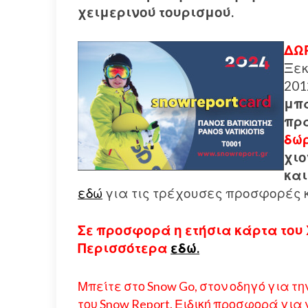
χειμερινού τουρισμού.
ΔΩΡ
Ξεκ
201
μπ
πρα
δώ
χιο
και
εδώ
για τις τρέχουσες προσφορές κ
Σε προσφορά η ετήσια κάρτα του 
Περισσότερα
εδώ.
Μπείτε στο Snow Go, στον οδηγό για τ
του Snow Report. Ειδική προσφορά για