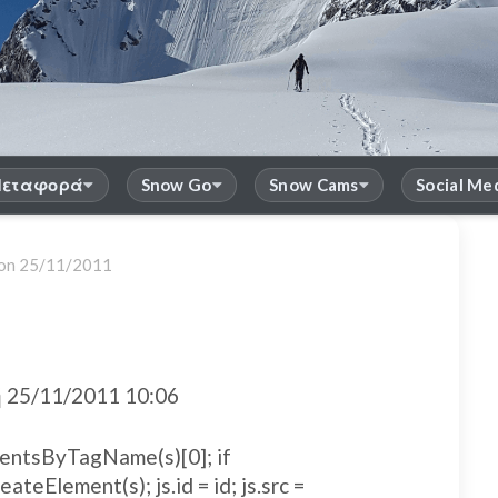
εταφορά
Snow Go
Snow Cams
Social Me
 on
25/11/2011
25/11/2011 10:06
ElementsByTagName(s)[0]; if
eateElement(s); js.id = id; js.src =