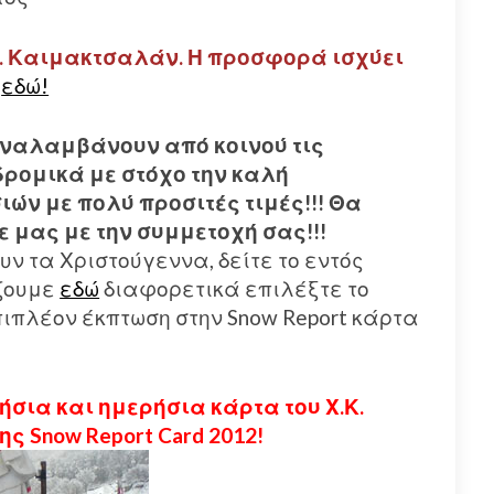
.Κ. Καιμακτσαλάν. Η προσφορά ισχύει
α
εδώ!
s αναλαμβάνουν από κοινού τις
ρομικά με στόχο την καλή
ών με πολύ προσιτές τιμές!!! Θα
ε μας με την συμμετοχή σας!!!
υν τα Χριστούγεννα, δείτε το εντός
ζουμε
εδώ
διαφορετικά επιλέξτε το
επιπλέον έκπτωση στην Snow Report κάρτα
ήσια και ημερήσια κάρτα του Χ.Κ.
 Snow Report Card 2012!