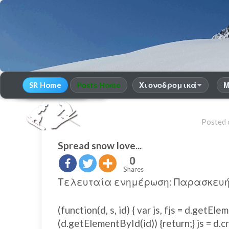
SR Home
Posts Home
Χιονοδρομικά
Μ
30
χρόνια Snow Report
season 2025-26
Posted
Spread snow love...
0
Shares
Τελευταία ενημέρωση: Παρασκευή 
(function(d, s, id) { var js, fjs = d.get
(d.getElementById(id)) {return;} js = d.cr