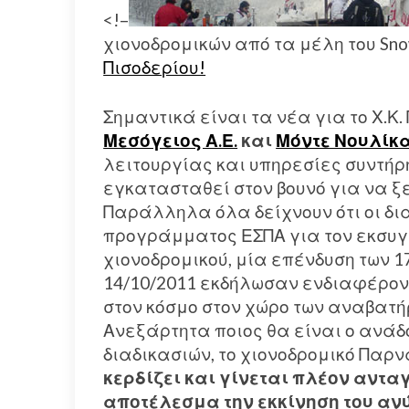
<!–
χιονοδρομικών από τα μέλη του Sno
Πισοδερίου!
Σημαντικά είναι τα νέα για το Χ.
Μεσόγειος Α.Ε.
και
Μόντε Νουλίκα
λειτουργίας και υπηρεσίες συντήρη
εγκατασταθεί στον βουνό για να ξε
Παράλληλα όλα δείχνουν ότι οι δι
προγράμματος ΕΣΠΑ για τον εκσυγ
χιονοδρομικού, μία επένδυση των 1
14/10/2011 εκδήλωσαν ενδιαφέρον
στον κόσμο στον χώρο των αναβατή
Ανεξάρτητα ποιος θα είναι ο ανάδ
διαδικασιών, το χιονοδρομικό Παρν
κερδίζει και γίνεται πλέον αντ
αποτέλεσμα την εκκίνηση του αν