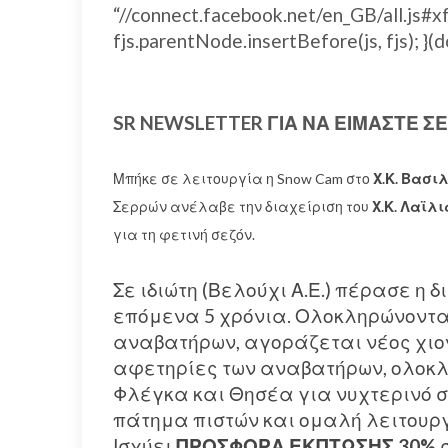
“//connect.facebook.net/en_GB/all.j
fjs.parentNode.insertBefore(js, fjs); }(d
SR NEWSLETTER ΓΙΑ ΝΑ ΕΙΜΑΣΤΕ Σ
Μπήκε σε λειτουργία η Snow Cam στο
Χ.Κ. Βασι
Σερρών ανέλαβε την διαχείριση του
Χ.Κ. Λαϊλι
για τη φετινή σεζόν.
Σε ιδιώτη (Βελούχι Α.Ε.) πέρασε η 
επόμενα 5 χρόνια. Ολοκληρώνονται
αναβατήρων, αγοράζεται νέος χιο
αφετηρίες των αναβατήρων, ολοκλ
Φλέγκα και Θησέα για νυχτερινό σ
πάτημα πιστών και ομαλή λειτουργ
Ισχύει
ΠΡΟΣΦΟΡΑ ΕΚΠΤΩΣΗΣ 30%
σ