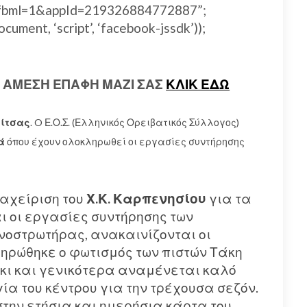
s#xfbml=1&appId=219326884772887”;
ocument, ‘script’, ‘facebook-jssdk’));
Ε ΑΜΕΣΗ ΕΠΑΦΗ ΜΑΖΙ ΣΑΣ
ΚΛΙΚ ΕΔΩ
λίτσας
. O Ε.Ο.Σ. (Ελληνικός Ορειβατικός Σύλλογος)
ά
όπου έχουν ολοκληρωθεί οι εργασίες συντήρησης
διαχείριση του
Χ.Κ. Καρπενησίου
για τα
 οι εργασίες συντήρησης των
νοστρωτήρας, ανακαινίζονται οι
ηρώθηκε ο φωτισμός των πιστών Τάκη
κι και γενικότερα αναμένεται καλό
ία του κέντρου για την τρέχουσα σεζόν.
την ετήσια και ημερήσια κάρτα του