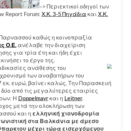
–> Περιεκτικοί οδηγοί των
w Report Forum:
Χ.Κ. 3-5 Πηγάδια
και
Χ.Κ.
Κ. Παρνασσού καθώς η κοινοπραξία
ς Ο.Ε.
ανέλαβε την διαχείριση
σης για τρία έτη και ήδη έχει
κινήσει το έργο της.
αδικασίες ανάθεσης του
χρονισμό των αναβατήρων του
7 εκ. ευρώ, βαίνει καλώς. Την Παρασκευή
 δύο από τις μεγαλύτερες εταιρίες
ρων: H
Doppelmayr
και η
Leitner
.
οχος μετά την ολοκλήρωση των
ασσού και η
ελληνική χιονοδρομία
αγωνιστική στα Βαλκάνια με άμεσο
ύπαρκτου μέχρι τώρα εισερχόμενου