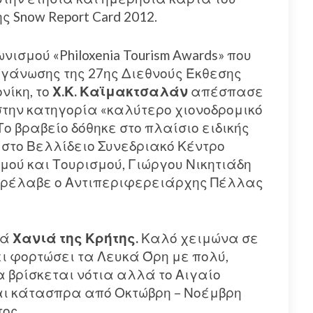
ς Snow Report Card 2012.
νισμού «Philoxenia Tourism Awards» που
ργάνωσης της 27ης Διεθνούς Έκθεσης
νίκη, το
Χ.Κ. Καϊμακτσαλάν
απέσπασε
 στην κατηγορία «καλύτερο χιονοδρομικό
Το βραβείο δόθηκε στο πλαίσιο ειδικής
στο Βελλίδειο Συνεδριακό Κέντρο
ού και Τουρισμού, Γιώργου Νικητιάδη
 παρέλαβε ο Αντιπεριφερειάρχης Πέλλας
νά
Χανιά της Κρήτης.
Καλό χειμώνα σε
ι φορτώσει τα Λευκά Όρη με πολύ,
α βρίσκεται νότια αλλά το Αιγαίο
ναι κάτασπρα από Οκτώβρη – Νοέμβρη
τος