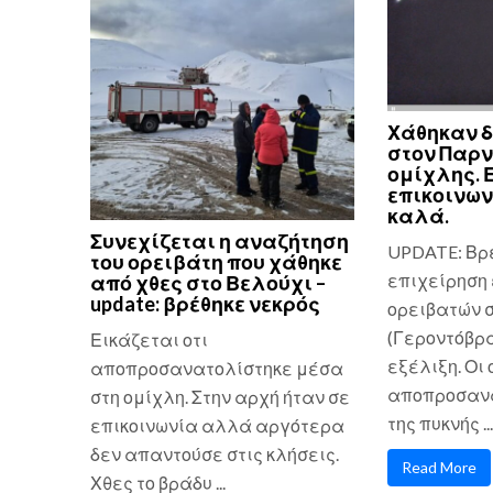
Χάθηκαν δ
στον Παρ
ομίχλης. 
επικοινων
καλά.
Συνεχίζεται η αναζήτηση
UPDATE: Βρ
του ορειβάτη που χάθηκε
επιχείρηση 
από χθες στο Βελούχι –
update: βρέθηκε νεκρός
ορειβατών 
(Γεροντόβρα
Εικάζεται οτι
εξέλιξη. Οι
αποπροσανατολίστηκε μέσα
αποπροσανα
στη ομίχλη. Στην αρχή ήταν σε
της πυκνής ...
επικοινωνία αλλά αργότερα
δεν απαντούσε στις κλήσεις.
Read More
Χθες το βράδυ ...