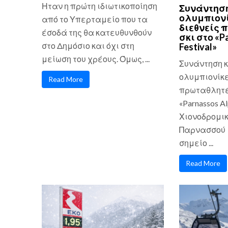
Ηταν η πρώτη ιδιωτικοποίηση
Συνάντηση
ολυμπιονί
από το Υπερταμείο που τα
διεθνείς 
έσοδά της θα κατευθυνθούν
σκι στο «P
στο Δημόσιο και όχι στη
Festival»
μείωση του χρέους. Όμως, ...
Συνάντηση κ
ολυμπιονίκε
Read More
πρωταθλητές
«Parnassos Al
Χιονοδρομικ
Παρνασσού 
σημείο ...
Read More