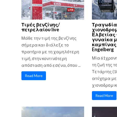
Τιμές βενζίνης/
Τραγωδία
πετρελαίου live
χιονοδρομ
Ελβετίας 
Μάθε την τιμή της βενζίνης
γυναίκα μ
καμπίνας 
σήμερα και διάλεξε το
Engelberg
πρατήριο με τη χαμηλότερη
Μία 61χρον
τιμή, στην κοντινότερη
τη ζωή της τ
απόσταση από εσένα, όπου ...
Τετάρτης (1
Read More
ατύχημα με
χιονοδρομικό
Read More