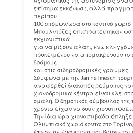
Αξιωματικός της αστυνομίας αναφ
επίσημα εκκένωση, αλλά πραγματ
περίπου
100 ατόμων/ώρα στο κοντινό χωριό 
Μπουλντόζες επιστρατεύτηκαν ώστ
εκχιονιστικά
για να ρίξουν αλάτι, ενώ ελεγχό
προκειμένου να απομακρύνουν το χ
δρόμους
και στις σιδηροδρομικές γραμμές.
Σύμφωνα με την Janine Imesch, του
αναφερθεί διακοπές ρεύματος και
χιονοδρομικά κέντρα είναι κλειστά
ομαλή. Ο δημοτικός σύμβουλος της 
χρόνια είχαν να δουν χιονοπτώσεις
Την ίδια ώρα χιονοστιβάδα έπληξε τ
Ολυμπιακό χωριό κοντά στο Τορίνο,
έπεσε σε ένα κτίριο που βρίσκεται 