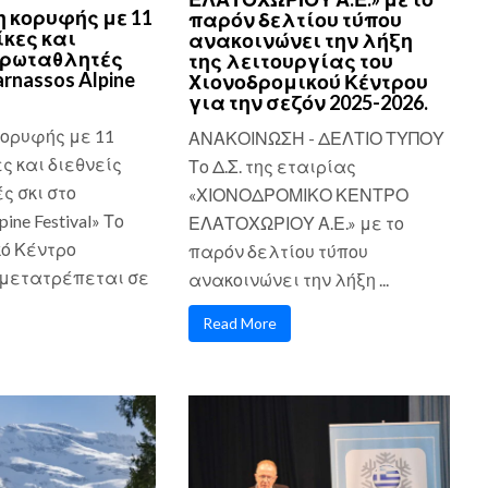
 κορυφής με 11
παρόν δελτίου τύπου
κες και
ανακοινώνει την λήξη
πρωταθλητές
της λειτουργίας του
arnassos Alpine
Χιονοδρομικού Κέντρου
για την σεζόν 2025-2026.
ορυφής με 11
ΑΝΑΚΟΙΝΩΣΗ - ΔΕΛΤΙΟ ΤΥΠΟΥ
ς και διεθνείς
Το Δ.Σ. της εταιρίας
 σκι στο
«ΧΙΟΝΟΔΡΟΜΙΚΟ ΚΕΝΤΡΟ
pine Festival» Το
ΕΛΑΤΟΧΩΡΙΟΥ Α.Ε.» με το
ό Κέντρο
παρόν δελτίου τύπου
μετατρέπεται σε
ανακοινώνει την λήξη ...
Read More