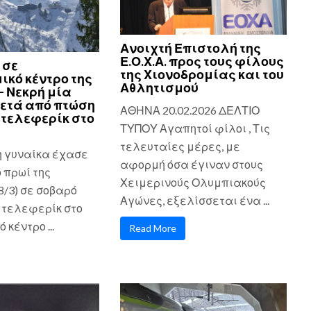
Ανοιχτή Επιστολή της
Ε.Ο.Χ.Α. προς τους φίλους
 σε
της Χιονοδρομίας και του
ικό κέντρο της
Αθλητισμού
– Νεκρή μία
ετά από πτώση
ΑΘΗΝΑ 20.02.2026 ΔΕΛΤΙΟ
τελεφερίκ στο
ΤΥΠΟΥ Αγαπητοί φίλοι , Τις
τελευταίες μέρες, με
η γυναίκα έχασε
αφορμή όσα έγιναν στους
ο πρωί της
Χειμερινούς Ολυμπιακούς
8/3) σε σοβαρό
Αγώνες, εξελίσσεται ένα ...
 τελεφερίκ στο
 κέντρο ...
Read More