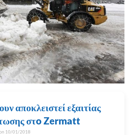
ουν αποκλειστεί εξαιτίας
τωσης στo Zermatt
 on
10/01/2018