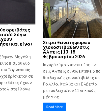
ύο ορειβάτες
νασσό λόγω
Εχουν
Σειρά θανατηφόρων
ήσει και είναι
χιονοστιβάδων στις
Άλπεις | 13–18
Φεβρουαρίου 2026
έθηκαν. Μεγάλη
εντοπισμού δύο
Ισχυρό κύμα χιονοπτώσεων
στον Παρνασσός
στις Άλπεις συνοδεύτηκε από
χο) βρίσκεται σε
διαδοχικές χιονοστιβάδες σε
 ορειβάτες έχουν
Γαλλία, Ιταλία και Ελβετία,
τολιστεί λόγω
με τουλάχιστον 11 νεκρούς
μέσα σε ...
Read More