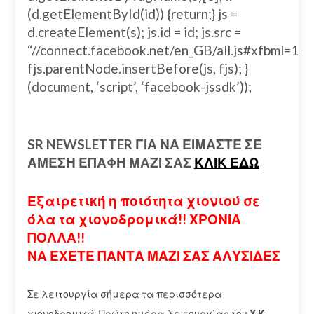
(d.getElementById(id)) {return;} js =
d.createElement(s); js.id = id; js.src =
“//connect.facebook.net/en_GB/all.js#xfbml=
fjs.parentNode.insertBefore(js, fjs); }
(document, ‘script’, ‘facebook-jssdk’));
SR NEWSLETTER ΓΙΑ ΝΑ ΕΙΜΑΣΤΕ ΣΕ
ΑΜΕΣΗ ΕΠΑΦΗ ΜΑΖΙ ΣΑΣ
ΚΛΙΚ ΕΔΩ
Εξαιρετική η ποιότητα χιονιού σε
όλα τα χιονοδρομικά!! ΧΡΟΝΙΑ
ΠΟΛΛΑ!!
ΝΑ ΕΧΕΤΕ ΠΑΝΤΑ ΜΑΖΙ ΣΑΣ ΑΛΥΣΙΔΕΣ
Σε λειτουργία σήμερα τα περισσότερα
χιονοδρομικά. Πρώτη ημέρα λειτουργίας του
Χ.Κ.