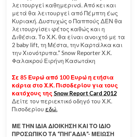
λειτουργεί καθημερινά. Από κει και
μετά θα λειτουργεί από Πέμπτη έως
Κυριακή. Δυστυχώς ο Παππούς ΔΕΝ θα
λειτουργίσει φέτος καθώς και η
Διθέσια. Το Χ.Κ. θα είναι ανοιχτό με τα
2 baby lift, τη Μέστα, την Καρτάλκα και
την Χιονότρυπα.” Snow Reporter Χ.Κ.
Φαλακρού Ειρήνη Κασωτάκη
Σε 85 Ευρώ από 100 Ευρώ η ετήσια
κάρτα στο Χ.Κ. Πισοδερίου για τους
κατόχους της
Snow Report Card 2012
Δείτε τον περιεκτικό οδηγό του Χ.Κ.
Πισοδερίου
εδώ.
ΜΕ ΤΗΝ ΙΔΙΑ ΔΙΟΙΚΗΣΗ ΚΑΙ ΤΟ ΙΔΙΟ
ΠΡΟΣΩΠΙΚΟ ΤΑ “ΠΗΓΑΔΙΑ”- ΜΕΙΩΣΗ