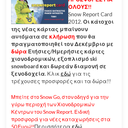
ΟΛΟΥΣ!!
Snow Report Card
2012.
Οι κάτοχοι
της νέας κάρτας μπαίνουν
αυτόματα σε
κλήρωση
που θα
πραγματοποιηθεί τον Δεκέμβριο με
δώρα
Ετήσιες/Ημερήσιες κάρτες
χιονοδρομικών, εξοπλισμό ski
snowboard και δωρεάν διαμονή σε
ξενοδοχεία.
Κλικ
εδώ
για τις
τρέχουσες προσφορές και τα δώρα!!
Μπείτε στο Snow Go, στον οδηγό για την
γύρω περιοχή των Χιονοδρομικών
Κέντρων του Snow Report. Ειδική
προσφορά για νέες καταχωρήσεις στα
Περισσότερα
εδώ.
50 Ευρώ!!