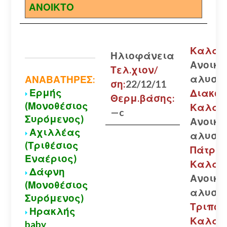
ΑΝΟΙΚΤΟ
Καλάβρ
Ηλιοφάνεια
Ανοικτ
Τελ.χιον/
αλυσίδ
ΑΝΑΒΑΤΗΡΕΣ:
ση:
22/12/11
Ερμής
Διακοφ
Θερμ.βάσης:
(Μονοθέσιος
Καλάβρ
—c
Συρόμενος)
Ανοικτ
Αχιλλέας
αλυσίδ
(Τριθέσιος
Πάτρα-
Εναέριος)
Καλάβ
Δάφνη
Ανοικτ
(Μονοθέσιος
αλυσίδ
Συρόμενος)
Τριπολ
Ηρακλής
Καλάβ
baby