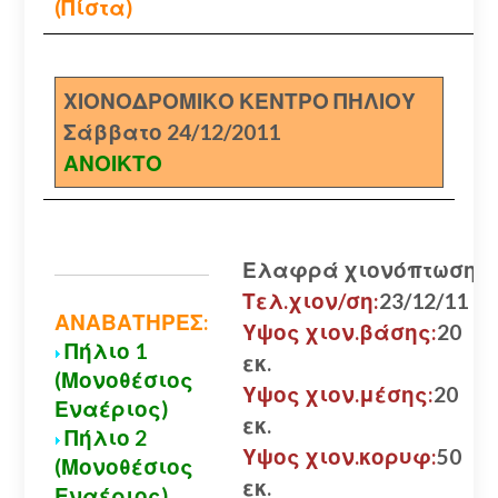
(Πίστα)
ΧΙΟΝΟΔΡΟΜΙΚΟ ΚΕΝΤΡΟ ΠΗΛΙΟΥ
Σάββατο 24/12/2011
ΑΝΟΙΚΤΟ
Ελαφρά χιονόπτωση
Τελ.χιον/ση:
23/12/11
ΑΝΑΒΑΤΗΡΕΣ:
Υψος χιον.βάσης:
20
Πήλιο 1
εκ.
(Μονοθέσιος
Υψος χιον.μέσης:
20
Εναέριος)
εκ.
Πήλιο 2
Υψος χιον.κορυφ:
50
(Μονοθέσιος
εκ.
Εναέριος)