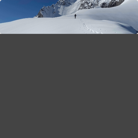
season 2025-26
30
χρόνια Snow Report