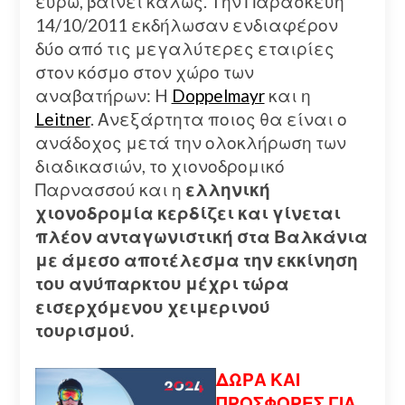
ευρώ, βαίνει καλώς. Την Παρασκευή
14/10/2011 εκδήλωσαν ενδιαφέρον
δύο από τις μεγαλύτερες εταιρίες
στον κόσμο στον χώρο των
αναβατήρων: H
Doppelmayr
και η
Leitner
. Ανεξάρτητα ποιος θα είναι ο
ανάδοχος μετά την ολοκλήρωση των
διαδικασιών, το χιονοδρομικό
Παρνασσού και η
ελληνική
χιονοδρομία κερδίζει και γίνεται
πλέον ανταγωνιστική στα Βαλκάνια
με άμεσο αποτέλεσμα την εκκίνηση
του ανύπαρκτου μέχρι τώρα
εισερχόμενου χειμερινού
τουρισμού.
ΔΩΡΑ ΚΑΙ
ΠΡΟΣΦΟΡΕΣ ΓΙΑ