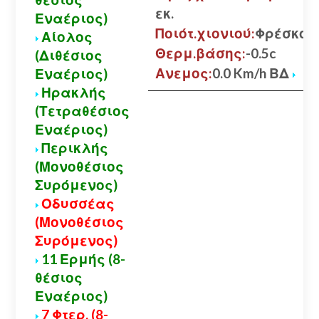
εκ.
Εναέριος)
Ποιότ.χιονιού:
Φρέσκο
Αίολος
Θερμ.βάσης:
-0.5c
(Διθέσιος
Ανεμος:
0.0 Km/h ΒΔ
Εναέριος)
Ηρακλής
(Τετραθέσιος
Εναέριος)
Περικλής
(Μονοθέσιος
Συρόμενος)
Οδυσσέας
(Μονοθέσιος
Συρόμενος)
11 Ερμής (8-
θέσιος
Εναέριος)
7 Φτερ. (8-