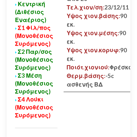
Κεντρική
Τελ.χιον/ση:
23/12/11
(Διθέσιος
Υψος χιον.βάσης:
90
Εναέριος)
εκ.
Σ1 Φίλ/πος
Υψος χιον.μέσης:
90
(Μονοθέσιος
εκ.
Συρόμενος)
Υψος χιον.κορυφ:
90
Σ2 Παρ/σος
εκ.
(Μονοθέσιος
Ποιότ.χιονιού:
Φρέσκο
Συρόμενος)
Σ3 Μέση
Θερμ.βάσης:
-5c
(Μονοθέσιος
ασθενής ΒΔ
Συρόμενος)
Σ4 Λούκι
(Μονοθέσιος
Συρόμενος)