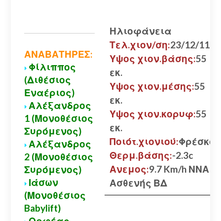
Ηλιοφάνεια
Τελ.χιον/ση:
23/12/11
ΑΝΑΒΑΤΗΡΕΣ:
Υψος χιον.βάσης:
55
Φίλιππος
εκ.
(Διθέσιος
Υψος χιον.μέσης:
55
Εναέριος)
εκ.
Αλέξανδρος
Υψος χιον.κορυφ:
55
1 (Μονοθέσιος
εκ.
Συρόμενος)
Ποιότ.χιονιού:
Φρέσκο
Αλέξανδρος
Θερμ.βάσης:
-2.3c
2 (Μονοθέσιος
Ανεμος:
9.7 Km/h ΝΝΑ
Συρόμενος)
Ιάσων
Ασθενής ΒΔ
(Μονοθέσιος
Babylift)
Ορφέας