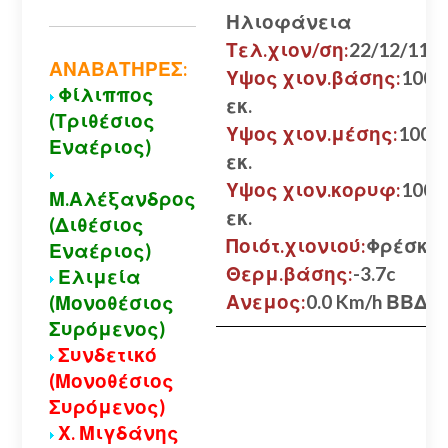
Ηλιοφάνεια
Τελ.χιον/ση:
22/12/11
ΑΝΑΒΑΤΗΡΕΣ:
Υψος χιον.βάσης:
100
Φίλιππος
εκ.
(Τριθέσιος
Υψος χιον.μέσης:
100
Εναέριος)
εκ.
Υψος χιον.κορυφ:
100
Μ.Αλέξανδρος
εκ.
(Διθέσιος
Ποιότ.χιονιού:
Φρέσκο
Εναέριος)
Θερμ.βάσης:
-3.7c
Ελιμεία
Ανεμος:
0.0 Km/h ΒΒΔ
(Μονοθέσιος
Συρόμενος)
Συνδετικό
(Μονοθέσιος
Συρόμενος)
Χ. Μιγδάνης