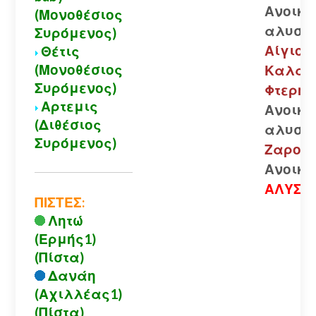
Ανοικτ
(Μονοθέσιος
αλυσίδ
Συρόμενος)
Αίγιο.-
Θέτις
(Μονοθέσιος
Καλάβ
Συρόμενος)
Φτερής)
Αρτεμις
Ανοικτ
(Διθέσιος
αλυσίδ
Συρόμενος)
Ζαρούχ
Ανοικτ
ΑΛΥΣΙΔ
ΠΙΣΤΕΣ:
Λητώ
(Ερμής1)
(Πίστα)
Δανάη
(Αχιλλέας1)
(Πίστα)