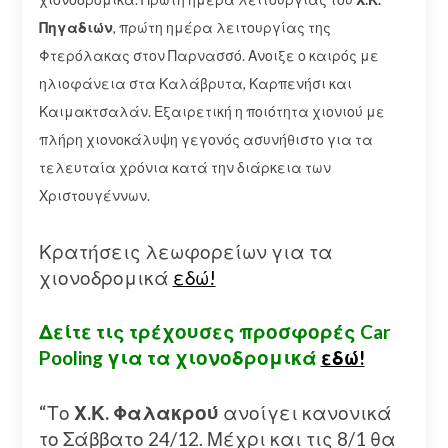
Πηγαδιών
, πρώτη ημέρα λειτουργίας της
Φτερόλακας στον Παρνασσό. Ανοιξε ο καιρός με
ηλιοφάνεια στα Καλάβρυτα, Καρπενήσι και
Καιμακτσαλάν. Εξαιρετική η ποιότητα χιονιού με
πλήρη χιονοκάλυψη γεγονός ασυνήθιστο για τα
τελευταία χρόνια κατά την διάρκεια των
Χριστουγέννων.
Κρατήσεις λεωφορείων για τα
χιονοδρομικά
εδώ!
Δείτε τις τρέχουσες προσφορές Car
Pooling για τα χιονοδρομικά
εδώ!
“Το
Χ.Κ. Φαλακρού
ανοίγει κανονικά
το Σάββατο 24/12. Μέχρι και τις 8/1 θα