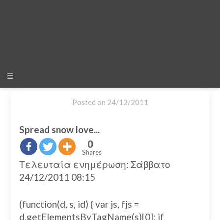
☰
Posted on
24/12/2011
Spread snow love...
0
Shares
Τελευταία ενημέρωση: Σάββατο
24/12/2011 08:15
(function(d, s, id) { var js, fjs =
d.getElementsByTagName(s)[0]; if