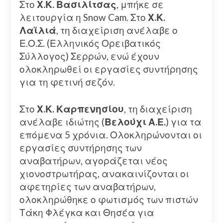
Στο
Χ.Κ. Βασιλίτσας
, μπήκε σε
λειτουργία η Snow Cam. Στο
Χ.Κ.
Λαϊλιά
, τη διαχείριση ανέλαβε ο
Ε.Ο.Σ. (Ελληνικός Ορειβατικός
Σύλλογος) Σερρών, ενώ έχουν
ολοκληρωθεί οι εργασίες συντήρησης
για τη φετινή σεζόν.
Στο
Χ.Κ. Καρπενησίου
, τη διαχείριση
ανέλαβε ιδιώτης (
Βελούχι Α.Ε.
) για τα
επόμενα 5 χρόνια. Ολοκληρώνονται οι
εργασίες συντήρησης των
αναβατήρων, αγοράζεται νέος
χιονοστρωτήρας, ανακαινίζονται οι
αφετηρίες των αναβατήρων,
ολοκληρώθηκε ο φωτισμός των πιστών
Τάκη Φλέγκα και Θησέα για