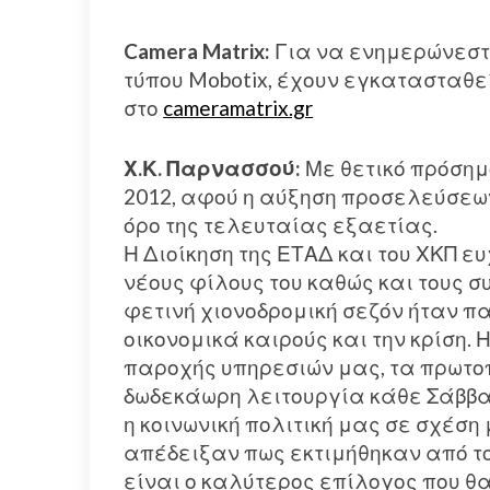
Camera Matrix:
Για να ενημερώνεστ
τύπου Mobotix, έχουν εγκατασταθε
στο
cameramatrix.gr
Χ.Κ. Παρνασσού:
Με θετικό πρόσημο
2012, αφού η αύξηση προσελεύσεων
όρο της τελευταίας εξαετίας.
Η Διοίκηση της ΕΤΑΔ και του ΧΚΠ ε
νέους φίλους του καθώς και τους σ
φετινή χιονοδρομική σεζόν ήταν π
οικονομικά καιρούς και την κρίση.
παροχής υπηρεσιών μας, τα πρωτοπ
δωδεκάωρη λειτουργία κάθε Σάββατο
η κοινωνική πολιτική μας σε σχέση 
απέδειξαν πως εκτιμήθηκαν από το
είναι ο καλύτερος επίλογος που θ