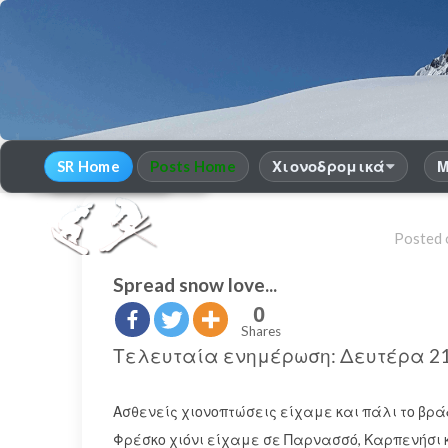
SR Home
Posts Home
Χιονοδρομικά
Μ
30
χρόνια Snow Report
season 2025-26
Posted
Spread snow love...
0
Shares
Τελευταία ενημέρωση: Δευτέρα 21
Ασθενείς χιονοπτώσεις είχαμε και πάλι το βρά
Φρέσκο χιόνι είχαμε σε Παρνασσό, Καρπενήσι