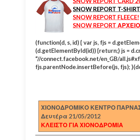
SNOW REPORT CARD 2
SNOW REPORT T-SHIRT
SNOW REPORT FLEECE!
SNOW REPORT ΑΡΧΕΙΟ
(function(d, s, id) { var js, fjs = d.getE
(d.getElementById(id)) {return;} js = d.cr
“//connect.facebook.net/en_GB/all.j
fjs.parentNode.insertBefore(js, fjs); }(d
ΧΙΟΝΟΔΡΟΜΙΚΟ ΚΕΝΤΡΟ ΠΑΡΝΑ
Δευτέρα 21/05/2012
ΚΛΕΙΣΤΟ ΓΙΑ ΧΙΟΝΟΔΡΟΜΙΑ