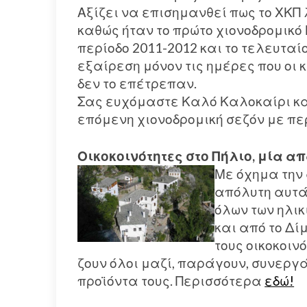
Αξίζει να επισημανθεί πως το ΧΚΠ
καθώς ήταν το πρώτο χιονοδρομικό
περίοδο 2011-2012 και το τελευταί
εξαίρεση μόνον τις ημέρες που οι 
δεν το επέτρεπαν.
Σας ευχόμαστε Καλό Καλοκαίρι κα
επόμενη χιονοδρομική σεζόν με πε
Οικοκοινότητες στο Πήλιο, μία απ
Με όχημα την
απόλυτη αυτάρ
όλων των ηλικ
και από το Δί
τους οικοκοιν
ζουν όλοι μαζί, παράγουν, συνερ
προϊόντα τους. Περισσότερα
εδώ!