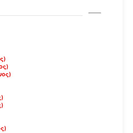
ς)
ος)
νος)
)
)
ος)