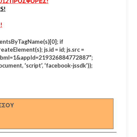
012 ΠΡΟΣΦΟΡΕΣ!
S!
!
lementsByTagName(s)[0]; if
eateElement(s); js.id = id; js.src =
s#xfbml=1&appId=219326884772887”;
ocument, ‘script’, ‘facebook-jssdk’));
ΣΣΟΥ