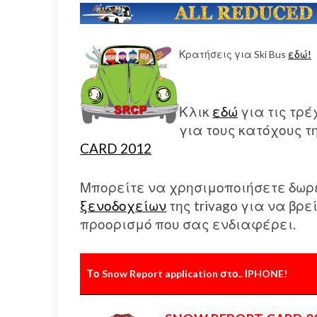
Κρατήσεις για Ski Bus
εδώ!
Κλικ
εδώ
για τις τρ
για τους κατόχους τ
CARD 2012
Μπορείτε να χρησιμοποιήσετε δωρ
ξενοδοχείων
της trivago για να βρ
προορισμό που σας ενδιαφέρει.
Το Snow Report application στο.. ΙPHONE!