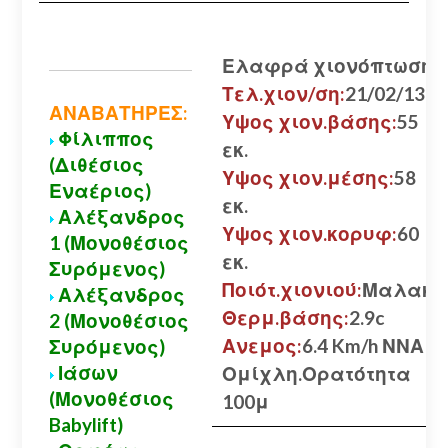
Ελαφρά χιονόπτωση
Τελ.χιον/ση:
21/02/13
ΑΝΑΒΑΤΗΡΕΣ:
Υψος χιον.βάσης:
55
Φίλιππος
εκ.
(Διθέσιος
Υψος χιον.μέσης:
58
Εναέριος)
εκ.
Αλέξανδρος
Υψος χιον.κορυφ:
60
1 (Μονοθέσιος
εκ.
Συρόμενος)
Ποιότ.χιονιού:
Μαλακό
Αλέξανδρος
Θερμ.βάσης:
2.9c
2 (Μονοθέσιος
Ανεμος:
6.4 Km/h ΝΝΑ
Συρόμενος)
Ιάσων
Ομίχλη.Ορατότητα
(Μονοθέσιος
100μ
Babylift)