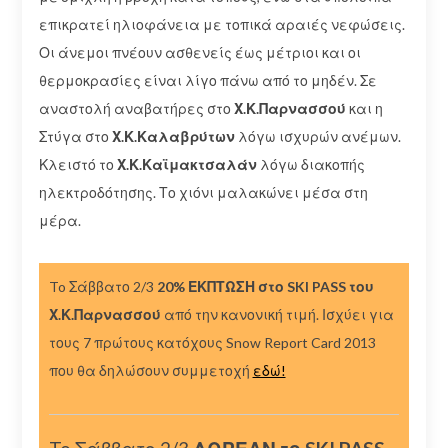
επικρατεί ηλιοφάνεια με τοπικά αραιές νεφώσεις.
Οι άνεμοι πνέουν ασθενείς έως μέτριοι και οι
θερμοκρασίες είναι λίγο πάνω από το μηδέν. Σε
αναστολή αναβατήρες στο
Χ.Κ.Παρνασσού
και η
Στύγα στο
Χ.Κ.Καλαβρύτων
λόγω ισχυρών ανέμων.
Κλειστό το
Χ.Κ.Καϊμακτσαλάν
λόγω διακοπής
ηλεκτροδότησης. Το χιόνι μαλακώνει μέσα στη
μέρα.
To Σάββατο 2/3
20% ΕΚΠΤΩΣΗ στο SKI PASS του
Χ.Κ.Παρνασσού
από την κανονική τιμή. Ισχύει για
τους 7 πρώτους κατόχους Snow Report Card 2013
που θα δηλώσουν συμμετοχή
εδώ!