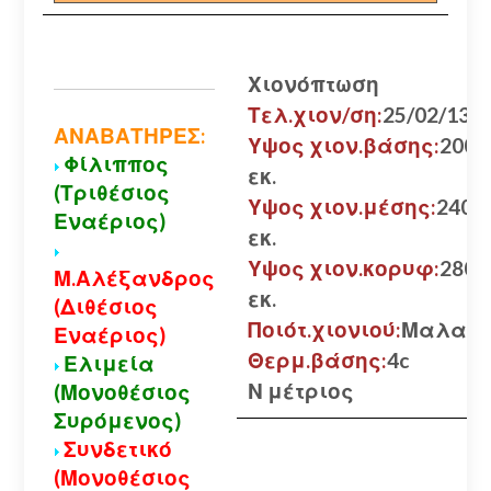
Χιονόπτωση
Τελ.χιον/ση:
25/02/13
ΑΝΑΒΑΤΗΡΕΣ:
Υψος χιον.βάσης:
200
Φίλιππος
εκ.
(Τριθέσιος
Υψος χιον.μέσης:
240
Εναέριος)
εκ.
Υψος χιον.κορυφ:
280
Μ.Αλέξανδρος
εκ.
(Διθέσιος
Ποιότ.χιονιού:
Μαλακ
Εναέριος)
Θερμ.βάσης:
4c
Ελιμεία
Ν μέτριος
(Μονοθέσιος
Συρόμενος)
Συνδετικό
(Μονοθέσιος