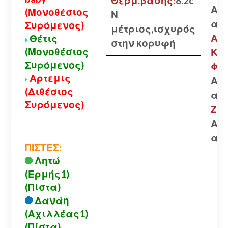
Θερμ.βάσης:
8.2c
Ανο
(Μονοθέσιος
Ν
αλ
Συρόμενος)
μέτριος,ισχυρός
Αίγ
Θέτις
στην κορυφή
(Μονοθέσιος
Κα
Συρόμενος)
Φτε
Αρτεμις
Ανο
(Διθέσιος
αλ
Συρόμενος)
Ζαρ
Ανο
αλ
ΠΙΣΤΕΣ:
Λητώ
(Ερμής1)
(Πίστα)
Δανάη
(Αχιλλέας1)
(Πίστα)