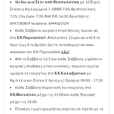
Ski Bus για Σέλι από Θεσσαλονίκη
με 10 Ευρώ.
Στάσεις Καλαμαριά 7, ΧΑΝΘ 7:20, Αριστοτέλους
7:25, City Gate: 7:30. Από Χ.Κ. 16:30. Κρατήσεις:
6997180859 Vodafone: 6944621024
Κάθε Σάββατο, καιρού επιτρέποντος, Sunset ski
στο
Χ.Κ.Παρνασσού
! Απολαύστε 12ωρο ski από 8 το
πρωί έως 8 το βράδυ! Δείτε το καθημερινό video
animation του Χ.Κ. Παρνασσού
εδώ!
Από το Σάββατο 12/1 και κάθε Σάββατο, εφόσον οι
καιρικές συνθήκες είναι ευνοϊκές, παρατεταμένο
ωράριο λειτουργίας στο
Χ.Κ.Καλαβρύτων
με
Αχιλλέα και Στύγα ή ‘Aρτεμις! Ωράριο: 09:00 – 17:30
Kάθε Σάββατο παράταση λειτουργίας στο
Χ.Κ.Μαινάλου
μέχρι τις 21:00 και κάθε Κυριακή
μέχρι τις 18:00.
Πίνακας τιμών ημερήσιας κάρτας σε σχέση με τη