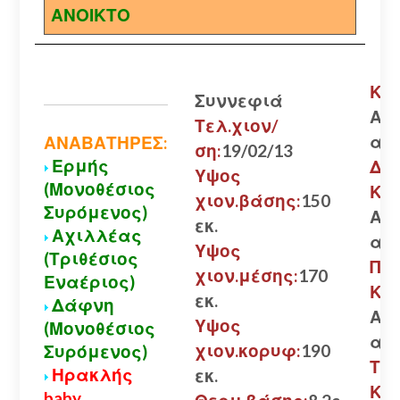
ΑΝΟΙΚΤΟ
Καλ
Συννεφιά
Ανο
Τελ.χιον/
αλ
ΑΝΑΒΑΤΗΡΕΣ:
ση:
19/02/13
Ερμής
Δι
Υψος
(Μονοθέσιος
Κα
χιον.βάσης:
150
Συρόμενος)
Ανο
εκ.
Αχιλλέας
αλ
Υψος
(Τριθέσιος
Πά
χιον.μέσης:
170
Εναέριος)
Κα
εκ.
Δάφνη
Ανο
Υψος
(Μονοθέσιος
αλ
χιον.κορυφ:
190
Συρόμενος)
Τρ
Ηρακλής
εκ.
Κα
baby