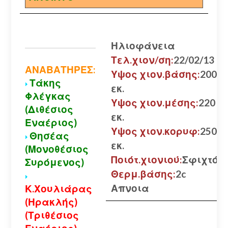
Ηλιοφάνεια
Τελ.χιον/ση:
22/02/13
ΑΝΑΒΑΤΗΡΕΣ:
Υψος χιον.βάσης:
200
Τάκης
εκ.
Φλέγκας
Υψος χιον.μέσης:
220
(Διθέσιος
εκ.
Εναέριος)
Υψος χιον.κορυφ:
250
Θησέας
εκ.
(Μονοθέσιος
Ποιότ.χιονιού:
Σφιχτό
Συρόμενος)
Θερμ.βάσης:
2c
Απνοια
Κ.Χουλιάρας
(Ηρακλής)
(Τριθέσιος