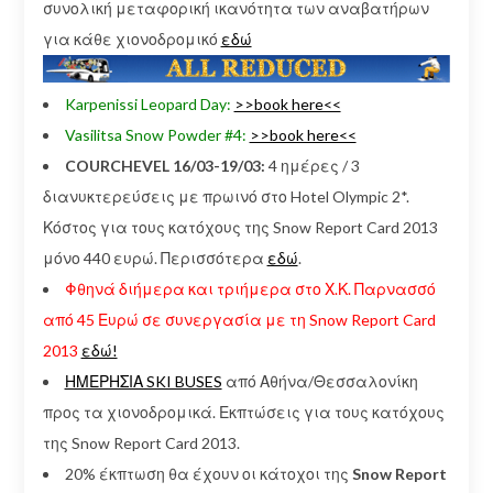
συνολική μεταφορική ικανότητα των αναβατήρων
για κάθε χιονοδρομικό
εδώ
Karpenissi Leopard Day:
>>book here<<
Vasilitsa Snow Powder #4:
>>book here<<
COURCHEVEL 16/03-19/03:
4 ημέρες / 3
διανυκτερεύσεις με πρωινό στο Hotel Olympic 2*.
Κόστος για τους κατόχους της Snow Report Card 2013
μόνο 440 ευρώ. Περισσότερα
εδώ
.
Φθηνά διήμερα και τριήμερα στο Χ.Κ. Παρνασσό
από 45 Ευρώ σε συνεργασία με τη Snow Report Card
2013
εδώ!
ΗΜΕΡΗΣΙΑ SKI BUSES
από Αθήνα/Θεσσαλονίκη
προς τα χιονοδρομικά. Εκπτώσεις για τους κατόχους
της Snow Report Card 2013.
20% έκπτωση θα έχουν οι κάτοχοι της
Snow Report