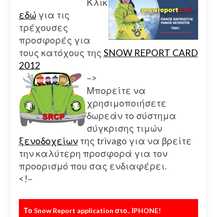
Κλικ
εδώ
για τις
τρέχουσες
προσφορές για
τους κατόχους της
SNOW REPORT CARD
2012
–>
Μπορείτε να
χρησιμοποιήσετε
δωρεάν το σύστημα
σύγκρισης τιμών
ξενοδοχείων
της trivago για να βρείτε
την καλύτερη προσφορά για τον
προορισμό που σας ενδιαφέρει.
<!–
Το Snow Report application στο.. ΙPHONE!