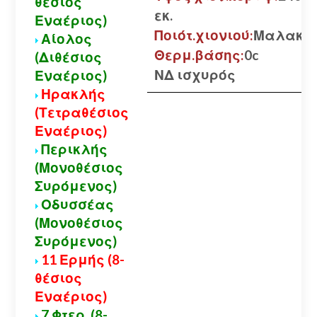
θέσιος
εκ.
Εναέριος)
Ποιότ.χιονιού:
Μαλακό
Αίολος
Θερμ.βάσης:
0c
(Διθέσιος
ΝΔ ισχυρός
Εναέριος)
Ηρακλής
(Τετραθέσιος
Εναέριος)
Περικλής
(Μονοθέσιος
Συρόμενος)
Οδυσσέας
(Μονοθέσιος
Συρόμενος)
11 Ερμής (8-
θέσιος
Εναέριος)
7 Φτερ. (8-