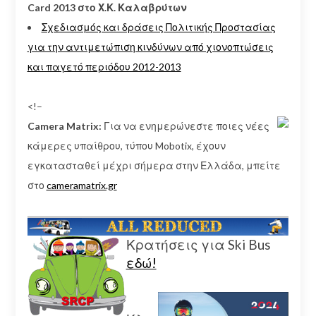
Card 2013 στο Χ.Κ. Καλαβρύτων
Σχεδιασμός και δράσεις Πολιτικής Προστασίας
για την αντιμετώπιση κινδύνων από χιονοπτώσεις
και παγετό περιόδου 2012-2013
<!–
Camera Matrix:
Για να ενημερώνεστε ποιες νέες
κάμερες υπαίθρου, τύπου Mobotix, έχουν
εγκατασταθεί μέχρι σήμερα στην Ελλάδα, μπείτε
στο
cameramatrix.gr
Κρατήσεις για Ski Bus
εδώ!