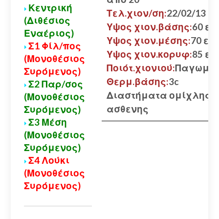
Κεντρική
Τελ.χιον/ση:
22/02/13
(Διθέσιος
Υψος χιον.βάσης:
60 εκ.
Εναέριος)
Υψος χιον.μέσης:
70 εκ.
Σ1 Φίλ/πος
Υψος χιον.κορυφ:
85 εκ.
(Μονοθέσιος
Ποιότ.χιονιού:
Παγωμέ
Συρόμενος)
Θερμ.βάσης:
3c
Σ2 Παρ/σος
Διαστήματα ομίχλης.
(Μονοθέσιος
ασθενης
Συρόμενος)
Σ3 Μέση
(Μονοθέσιος
Συρόμενος)
Σ4 Λούκι
(Μονοθέσιος
Συρόμενος)