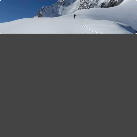
season 2025-26
30
χρόνια Snow Report