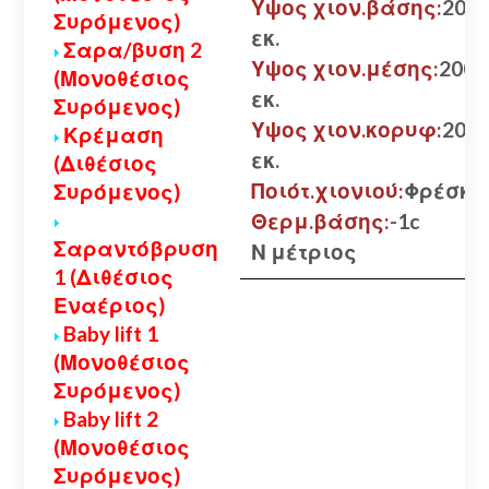
Υψος χιον.βάσης:
200
Συρόμενος)
εκ.
Σαρα/βυση 2
Υψος χιον.μέσης:
200
(Μονοθέσιος
εκ.
Συρόμενος)
Υψος χιον.κορυφ:
200
Κρέμαση
εκ.
(Διθέσιος
Ποιότ.χιονιού:
Φρέσκο
Συρόμενος)
Θερμ.βάσης:
-1c
Σαραντόβρυση
Ν μέτριος
1 (Διθέσιος
Εναέριος)
Baby lift 1
(Μονοθέσιος
Συρόμενος)
Baby lift 2
(Μονοθέσιος
Συρόμενος)