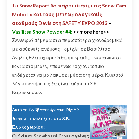
Το Snow Report θα παρουσιάσει τις
Snow Cam
Mobotix
και τους
μετεωρολογικούς
σταθμούς Davis
στη
SAFETY EXPO 2013
–
Vasilitsa Snow Powder #4:
>>more here<<
Συννεφιά σήμερα στα περισσότερα χιονοδρομικά
με ασθενείς ανέμους – ομίχλη σε Βασιλίτσα,
Ανήλιο, Ελατοχώρι. Οι θερμοκρασίες κυμαίνονται
κοντά στο μηδέν, επομένως το χιόνι τοπικά
ενδέχεται να μαλακώσει μέσα στη μέρα. Κλειστό
λόγω συντήρησης θα είναι αύριο το Χ.Κ.
Καρπενησίου.
Αυτό το Σαββατοκύριακο, Big Air
Jump με εκπλήξεις στο
Χ.Κ.
Ελατοχωρίου
!
Οι
Ski και Snowboard Cross αγώνες