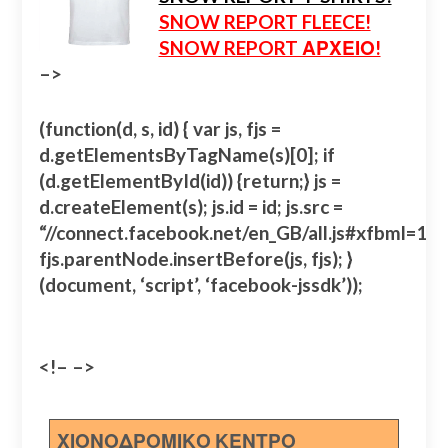
SNOW REPORT FLEECE!
SNOW REPORT ΑΡΧΕΙΟ!
–>
(function(d, s, id) { var js, fjs =
d.getElementsByTagName(s)[0]; if
(d.getElementById(id)) {return;} js =
d.createElement(s); js.id = id; js.src =
“//connect.facebook.net/en_GB/all.js#xfbml=
fjs.parentNode.insertBefore(js, fjs); }
(document, ‘script’, ‘facebook-jssdk’));
<!– –>
ΧΙΟΝΟΔΡΟΜΙΚΟ ΚΕΝΤΡΟ