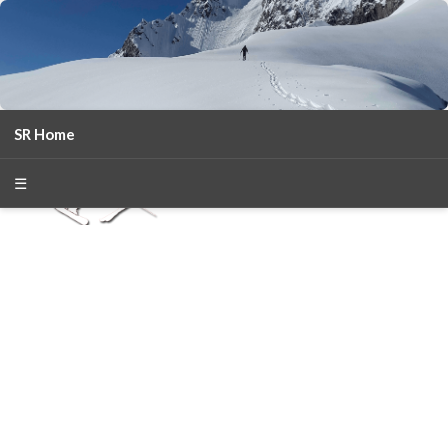
SR Home
season 2025-26
30
χρόνια Snow Report
☰