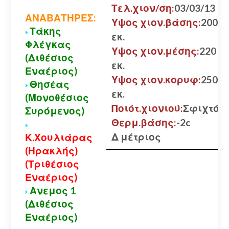
Τελ.χιον/ση:
03/03/13
ΑΝΑΒΑΤΗΡΕΣ:
Υψος χιον.βάσης:
200
Τάκης
εκ.
Φλέγκας
Υψος χιον.μέσης:
220
(Διθέσιος
εκ.
Εναέριος)
Υψος χιον.κορυφ:
250
Θησέας
εκ.
(Μονοθέσιος
Ποιότ.χιονιού:
Σφιχτό
Συρόμενος)
Θερμ.βάσης:
-2c
Δ μέτριος
Κ.Χουλιάρας
(Ηρακλής)
(Τριθέσιος
Εναέριος)
Ανεμος 1
(Διθέσιος
Εναέριος)