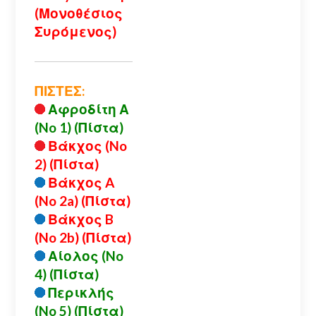
(Μονοθέσιος
Συρόμενος)
ΠΙΣΤΕΣ:
Αφροδίτη Α
(No 1) (Πίστα)
Βάκχος (No
2) (Πίστα)
Βάκχος A
(No 2a) (Πίστα)
Βάκχος B
(No 2b) (Πίστα)
Αίολος (No
4) (Πίστα)
Περικλής
(No 5) (Πίστα)