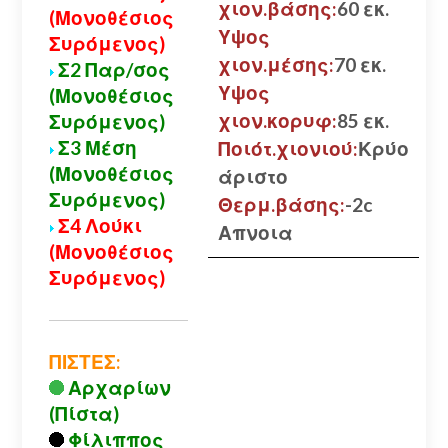
χιον.βάσης:
60 εκ.
(Μονοθέσιος
Υψος
Συρόμενος)
χιον.μέσης:
70 εκ.
Σ2 Παρ/σος
Υψος
(Μονοθέσιος
χιον.κορυφ:
85 εκ.
Συρόμενος)
Σ3 Μέση
Ποιότ.χιονιού:
Κρύο
(Μονοθέσιος
άριστο
Συρόμενος)
Θερμ.βάσης:
-2c
Σ4 Λούκι
Απνοια
(Μονοθέσιος
Συρόμενος)
ΠΙΣΤΕΣ:
Αρχαρίων
(Πίστα)
Φίλιππος