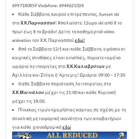
6997180859 Vodafone: 6944621024
Κάθε Σάββατο, καιρού επιτρέποντος, Sunset ski
στο
Χ.Κ.Παρνασσού
! Απολαύστε 12ωρο ski από 8 το
πρωί έως 8 το βράδυ! Δείτε το καθημερινό video
animation του Χ.Κ. Παρνασσού
εδώ!
Από το Σάββατο 12/1 και κάθε Σάββατο, εφόσον οι
καιρικές συνθήκες είναι ευνοϊκές, παρατεταμένο
ωράριο λειτουργίας στο
Χ.Κ.Καλαβρύτων
με
Αχιλλέα και Στύγα ή ‘Aρτεμις! Ωράριο: 09:00 – 17:30
Kάθε Σάββατο παράταση λειτουργίας στο
Χ.Κ.Μαινάλου
μέχρι τις 21:00 και κάθε Κυριακή
μέχρι τις 18:00.
Πίνακας τιμών ημερήσιας κάρτας σε σχέση με τη
συνολική μεταφορική ικανότητα των αναβατήρων
για κάθε χιονοδρομικό
εδώ