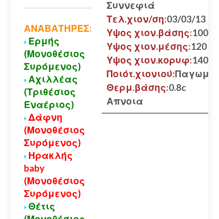
Συννεφιά
Τελ.χιον/ση:
03/03/13
ΑΝΑΒΑΤΗΡΕΣ:
Υψος χιον.βάσης:
100 εκ
Ερμής
Υψος χιον.μέσης:
120 εκ
(Μονοθέσιος
Υψος χιον.κορυφ:
140 εκ
Συρόμενος)
Ποιότ.χιονιού:
Παγωμέ
Αχιλλέας
Θερμ.βάσης:
0.8c
(Τριθέσιος
Απνοια
Εναέριος)
Δάφνη
(Μονοθέσιος
Συρόμενος)
Ηρακλής
baby
(Μονοθέσιος
Συρόμενος)
Θέτις
(Μονοθέσιος