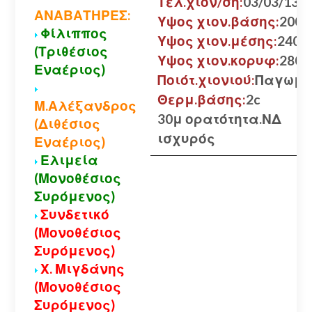
Τελ.χιον/ση:
03/03/13
ΑΝΑΒΑΤΗΡΕΣ:
Υψος χιον.βάσης:
200 ε
Φίλιππος
Υψος χιον.μέσης:
240 ε
(Τριθέσιος
Υψος χιον.κορυφ:
280 ε
Εναέριος)
Ποιότ.χιονιού:
Παγωμέ
Θερμ.βάσης:
2c
Μ.Αλέξανδρος
30μ ορατότητα.ΝΔ
(Διθέσιος
ισχυρός
Εναέριος)
Ελιμεία
(Μονοθέσιος
Συρόμενος)
Συνδετικό
(Μονοθέσιος
Συρόμενος)
Χ. Μιγδάνης
(Μονοθέσιος
Συρόμενος)