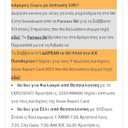
κάμερες Gopro με έκπτωση 10%!!
Δωρεάν service με νέας γενιάς μηχανήματα στο Ski
ή στο Snowboard από το
Parnass Ski
για το Σάββατο
9/3 στους 3 πρώτους που θα δηλώσουν συμμετοχή
εδώ!
To
Parnass Ski
βρίσκεται στο δρόμο σας για τον
Παρνασσό μετά τη Λιβαδειά.
To Σάββατο 9/3
ΔΩΡΕΑΝ το SKI PASS στο Χ.Κ.
Πισοδερίου!!
Ισχύει για τους 9 πρώτους κατόχους
Snow Report Card 2013 που θα δηλώσουν συμμετοχή
εδώ!
Ski Bus για Φαλακρό από Θεσσαλονίκη
με το
EXPLOSIVO. Κρατήσεις: 2310 488600. Ισχύει έκπτωση
για τους κατόχους της Snow Report Card.
Ski Bus για Σέλι από Θεσσαλονίκη
με 10 Ευρώ.
Στάσεις Καλαμαριά 7, ΧΑΝΘ 7:20, Αριστοτέλους
7:25, City Gate: 7:30. Από Χ.Κ. 16:30. Κρατήσεις: