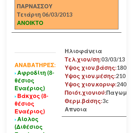
ΠΑΡΝΑΣΣΟΥ
Τετάρτη 06/03/2013
ΑΝΟΙΚΤΟ
Ηλιοφάνεια
Τελ.χιον/ση:
03/03/13
ΑΝΑΒΑΤΗΡΕΣ:
Υψος χιον.βάσης:
180 εκ
Αφροδίτη (8-
Υψος χιον.μέσης:
210 εκ
θέσιος
Υψος χιον.κορυφ:
240 εκ
Εναέριος)
Ποιότ.χιονιού:
Παγωμέ
Βάκχος (8-
Θερμ.βάσης:
3c
θέσιος
Απνοια
Εναέριος)
Αίολος
(Διθέσιος