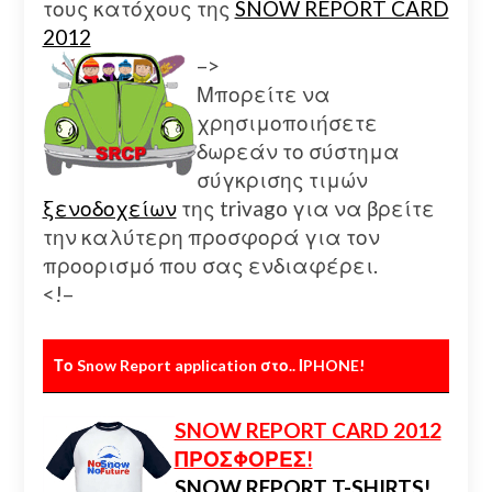
τους κατόχους της
SNOW REPORT CARD
2012
–>
Μπορείτε να
χρησιμοποιήσετε
δωρεάν το σύστημα
σύγκρισης τιμών
ξενοδοχείων
της trivago για να βρείτε
την καλύτερη προσφορά για τον
προορισμό που σας ενδιαφέρει.
<!–
Το Snow Report application στο.. ΙPHONE!
SNOW REPORT CARD 2012
ΠΡΟΣΦΟΡΕΣ!
SNOW REPORT T-SHIRTS!