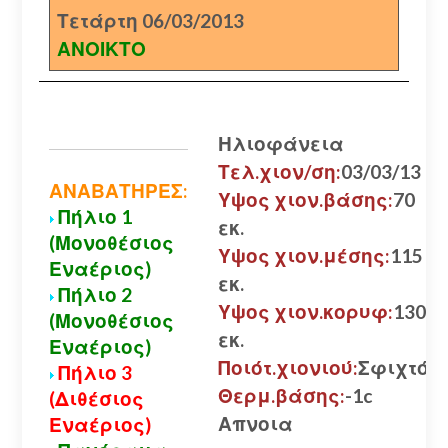
Τετάρτη 06/03/2013
ΑΝΟΙΚΤΟ
Ηλιοφάνεια
Τελ.χιον/ση:
03/03/13
ΑΝΑΒΑΤΗΡΕΣ:
Υψος χιον.βάσης:
70
Πήλιο 1
εκ.
(Μονοθέσιος
Υψος χιον.μέσης:
115
Εναέριος)
εκ.
Πήλιο 2
Υψος χιον.κορυφ:
130
(Μονοθέσιος
εκ.
Εναέριος)
Ποιότ.χιονιού:
Σφιχτό
Πήλιο 3
Θερμ.βάσης:
-1c
(Διθέσιος
Απνοια
Εναέριος)