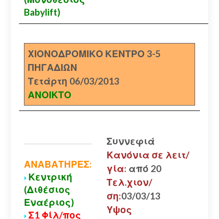
Babylift)
ΧΙΟΝΟΔΡΟΜΙΚΟ ΚΕΝΤΡΟ 3-5
ΠΗΓΑΔΙΩΝ
Τετάρτη 06/03/2013
ΑΝΟΙΚΤΟ
Συννεφιά
Κανόνια σε λειτ/
ΑΝΑΒΑΤΗΡΕΣ:
γία:
από 20
Κεντρική
Τελ.χιον/
(Διθέσιος
ση:
03/03/13
Εναέριος)
Υψος
Σ1 Φίλ/πος