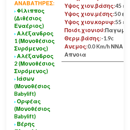
ΑΝΑΒΑΤΗΡΕΣ:
Υψος χιον.βάσης:
45 εκ
Φίλιππος
Υψος χιον.μέσης:
50 εκ.
(Διθέσιος
Υψος χιον.κορυφ:
55 εκ
Εναέριος)
Ποιότ.χιονιού:
Παγωμέ
Αλέξανδρος
Θερμ.βάσης:
-1.9c
1 (Μονοθέσιος
Ανεμος:
0.0 Km/h ΝΝΑ
Συρόμενος)
Απνοια
Αλέξανδρος
2 (Μονοθέσιος
Συρόμενος)
Ιάσων
(Μονοθέσιος
Babylift)
Ορφέας
(Μονοθέσιος
Babylift)
Βέρης