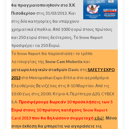
θα πραγματοποιηθούν στο Χ.Κ
Πισοδερίου
στις 31/03/2013. Και
στις δύο κατηγορίες θα υπάρχουν
χρηματικά έπαθλα. Από 1000 ευρώ στους πρώτους
και 250 ευρώ στους δεύτερους. Το Snow Report
προσφέρει τα 250 Ευρώ.
Το Snow Report θα παρουσιάσει το τρόπο
λειτουργίας της
Snow Cam Mobotix
και
μετεωρολογικών σταθμών Davis
στη
SAFETY EXPO
2013
στο Metropolitan Expo δίπλα στο αεροδρόμιο
Ελευθέριος Βενιζέλος στις 8-10 Μαρτίου. Από τις
10:00 έως στις 20:00. Κτίριο 4, Περίπτερο Δ20, CYBEX
S.A.
Προσφέρουμε δωρεάν 10 προσκλήσεις των 5
Ευρώ στους 10 πρώτους κατόχους Snow Report
Card 2013 που θα δηλώσουν συμμετοχή
εδώ!
.
Μόνο
στην έκθεση θα μπορείτε να αγοράσετε τις