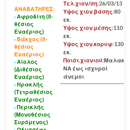
Τελ.χιον/ση:
26/03/13
ΑΝΑΒΑΤΗΡΕΣ:
Υψος χιον.βάσης:
80
Αφροδίτη (8-
εκ.
θέσιος
Υψος χιον.μέσης:
110
Εναέριος)
εκ.
Βάκχος (8-
Υψος χιον.κορυφ:
130
θέσιος
εκ.
Εναέριος)
Ποιότ.χιονιού:
Μαλακό
Αίολος
ΝΑ έως ισχυροί
(Διθέσιος
άνεμοι
Εναέριος)
Ηρακλής
(Τετραθέσιος
Εναέριος)
Περικλής
(Μονοθέσιος
Συρόμενος)
Οδυσσέας