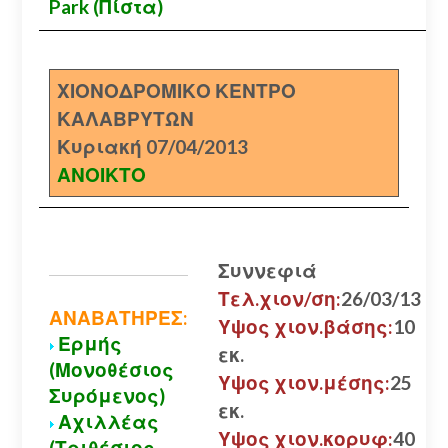
Park (Πίστα)
ΧΙΟΝΟΔΡΟΜΙΚΟ ΚΕΝΤΡΟ
ΚΑΛΑΒΡΥΤΩΝ
Κυριακή 07/04/2013
ΑΝΟΙΚΤΟ
Συννεφιά
Τελ.χιον/ση:
26/03/13
ΑΝΑΒΑΤΗΡΕΣ:
Υψος χιον.βάσης:
10
Ερμής
εκ.
(Μονοθέσιος
Υψος χιον.μέσης:
25
Συρόμενος)
εκ.
Αχιλλέας
Υψος χιον.κορυφ:
40
(Τριθέσιος