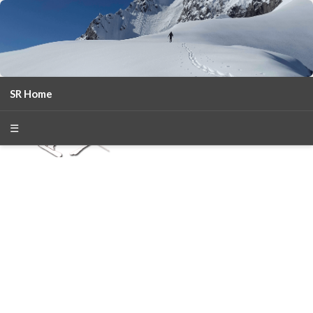
SR Home
season 2025-26
30
χρόνια Snow Report
☰