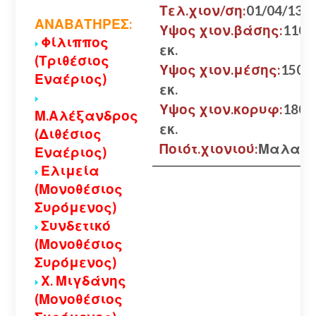
Τελ.χιον/ση:
01/04/13
ΑΝΑΒΑΤΗΡΕΣ:
Υψος χιον.βάσης:
110
Φίλιππος
εκ.
(Τριθέσιος
Υψος χιον.μέσης:
150
Εναέριος)
εκ.
Υψος χιον.κορυφ:
180
Μ.Αλέξανδρος
εκ.
(Διθέσιος
Ποιότ.χιονιού:
Μαλακ
Εναέριος)
Ελιμεία
(Μονοθέσιος
Συρόμενος)
Συνδετικό
(Μονοθέσιος
Συρόμενος)
Χ. Μιγδάνης
(Μονοθέσιος