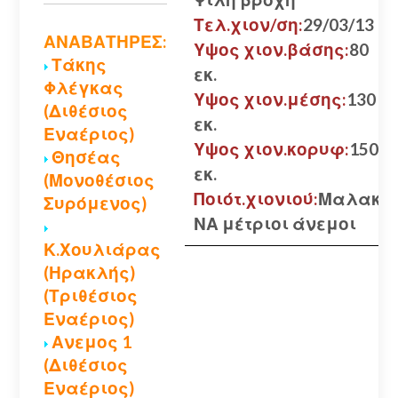
Τελ.χιον/ση:
29/03/13
ΑΝΑΒΑΤΗΡΕΣ:
Υψος χιον.βάσης:
80
Τάκης
εκ.
Φλέγκας
Υψος χιον.μέσης:
130
(Διθέσιος
εκ.
Εναέριος)
Υψος χιον.κορυφ:
150
Θησέας
εκ.
(Μονοθέσιος
Ποιότ.χιονιού:
Μαλακό
Συρόμενος)
ΝΑ μέτριοι άνεμοι
Κ.Χουλιάρας
(Ηρακλής)
(Τριθέσιος
Εναέριος)
Ανεμος 1
(Διθέσιος
Εναέριος)