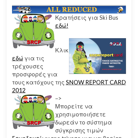
Κρατήσεις για Ski Bus
εδώ!
Κλικ
εδώ
για τις
τρέχουσες
προσφορές για
τους κατόχους της
SNOW REPORT CARD
2012
–>
Μπορείτε να
χρησιμοποιήσετε
δωρεάν το σύστημα
σύγκρισης τιμών