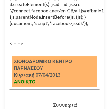
d.createElement(s); js.id = id; js.src =
“//connect.facebook.net/en_GB/all.js#xfbml=
fjs.parentNode.insertBefore(js, fjs); }
(document, ‘script’, ‘facebook-jssdk’));
<!– –>
ΧΙΟΝΟΔΡΟΜΙΚΟ ΚΕΝΤΡΟ
ΠΑΡΝΑΣΣΟΥ
Κυριακή 07/04/2013
ΑΝΟΙΚΤΟ
Συννεφιά