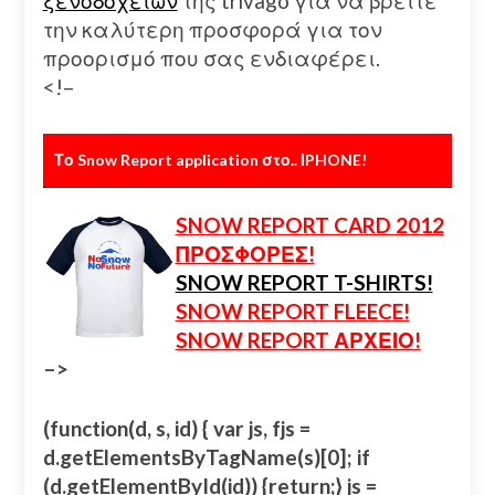
ξενοδοχείων
της trivago για να βρείτε
την καλύτερη προσφορά για τον
προορισμό που σας ενδιαφέρει.
<!–
Το Snow Report application στο.. ΙPHONE!
SNOW REPORT CARD 2012
ΠΡΟΣΦΟΡΕΣ!
SNOW REPORT T-SHIRTS!
SNOW REPORT FLEECE!
SNOW REPORT ΑΡΧΕΙΟ!
–>
(function(d, s, id) { var js, fjs =
d.getElementsByTagName(s)[0]; if
(d.getElementById(id)) {return;} js =