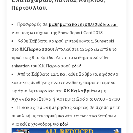
Περτουλίου
.
Προσφορές σε
μαθήματα και εξοπλισμό kitesurf
για τους κατόχους της Snow Report Card 2013
Κάθε Σάββατο, καιρού επιτρέποντος, Sunset ski
στο
Χ.Κ.Παρνασσού
! Απολαύστε 12ωρο ski από 8 το
πρωί έως 8 το βράδυ! Δείτε το καθημερινό video
animation του Χ.Κ. Παρνασσού
εδώ!
Από το Σάββατο 12/1 και κάθε Σάββατο, εφόσον οι
καιρικές συνθήκες είναι ευνοϊκές, παρατεταμένο
ωράριο λειτουργίας στο
Χ.Κ.Καλαβρύτων
με
Αχιλλέα και Στύγα ή ‘Aρτεμις! Ωράριο: 09:00 – 17:30
Πίνακας τιμών ημερήσιας κάρτας σε σχέση με τη
συνολική μεταφορική ικανότητα των αναβατήρων
για κάθε χιονοδρομικό
εδώ