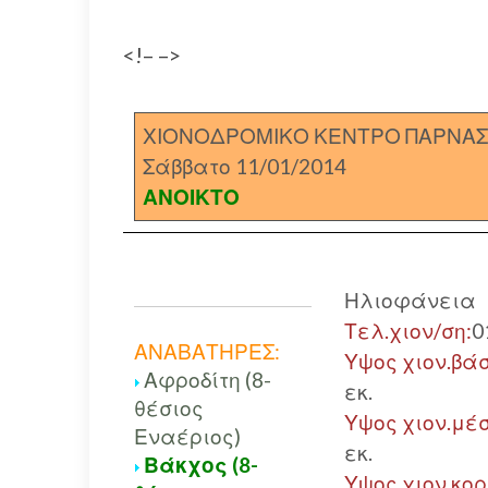
<!– –>
ΧΙΟΝΟΔΡΟΜΙΚΟ ΚΕΝΤΡΟ ΠΑΡΝΑ
Σάββατο 11/01/2014
ΑΝΟΙΚΤΟ
Ηλιοφάνεια
Τελ.χιον/ση:
0
ΑΝΑΒΑΤΗΡΕΣ:
Υψος χιον.βάσ
Αφροδίτη (8-
εκ.
θέσιος
Υψος χιον.μέσ
Εναέριος)
εκ.
Βάκχος (8-
Υψος χιον.κο