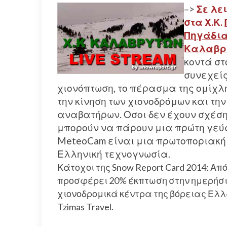
–>
Σε λε
στα Χ.Κ.
Πηγάδια
Καλαβρ
κοντά στ
συνεχείς
χιονόπτωση, το πέρασμα της ομίχλη
την κίνηση των χιονοδρόμων και τη
αναβατήρων. Οσοι δεν έχουν σχέση 
μπορούν να πάρουν μια πρώτη γεύσ
MeteoCam είναι μια πρωτοποριακ
Ελληνική τεχνογνωσία.
Κάτοχοι της Snow Report Card 2014: Από 
προσφέρει 20% έκπτωση στην ημερήσι
χιονοδρομικά κέντρα της βόρειας Ελλάδ
Tzimas Travel.