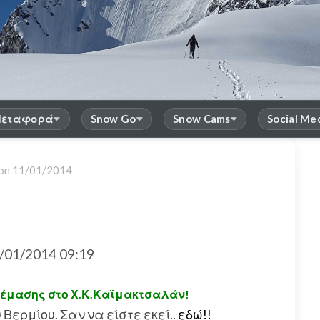
εταφορά
Snow Go
Snow Cams
Social Me
 on
11/01/2014
01/2014 09:19
ρέμασης στο Χ.Κ.Καϊμακτσαλάν!
Βερμίου. Σαν να είστε εκεί..
εδώ!!