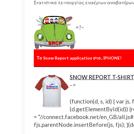
Στατιστικά λειτουργίας εναέριων αναβατήρων
<!–
Το Snow Report application στο.. ΙPHONE!
SNOW REPORT T-SHIRT
–>
(function(d, s, id) { var 
(d.getElementById(id)) {ret
= “//connect.facebook.net/en_GB/all.
fjs.parentNode.insertBefore(js, fjs); }(d