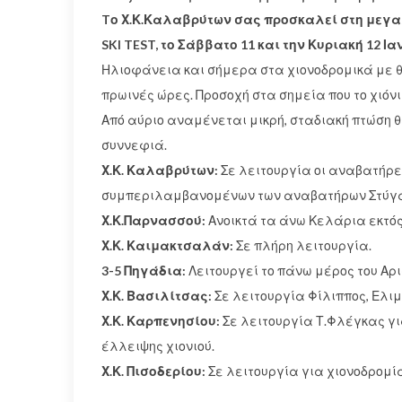
Tο Χ.Κ.Καλαβρύτων σας προσκαλεί στη μεγαλ
SKI TEST, το Σάββατο 11 και την Κυριακή 12 Ια
Ηλιοφάνεια και σήμερα στα χιονοδρομικά με θ
πρωινές ώρες. Προσοχή στα σημεία που το χιόν
Από αύριο αναμένεται μικρή, σταδιακή πτώση 
συννεφιά.
Χ.Κ. Καλαβρύτων:
Σε λειτουργία οι αναβατήρες
συμπεριλαμβανομένων των αναβατήρων Στύγα 
Χ.Κ.Παρνασσού:
Ανοικτά τα άνω Κελάρια εκτός
Χ.Κ. Καιμακτσαλάν:
Σε πλήρη λειτουργία.
3-5 Πηγάδια:
Λειτουργεί το πάνω μέρος του Αρι
Χ.Κ. Βασιλίτσας:
Σε λειτουργία Φίλιππος, Ελιμ
Χ.Κ. Καρπενησίου:
Σε λειτουργία Τ.Φλέγκας γ
έλλειψης χιονιού.
Χ.Κ. Πισοδερίου:
Σε λειτουργία για χιονοδρομία 