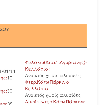
ΣΣΟΥ
Φυλάκιο(Διαστ.Αγόριανης)-
Κελλάρια:
1/01/14
Ανοικτός χωρίς αλυσίδες
ης:
10
Φτερ.Κάτω Πάρκινκ-
Κελλάρια:
ης:
30
Ανοικτός χωρίς αλυσίδες
Αμφίκ.-Φτερ.Κάτω Πάρκινκ:
ρυφ:
35