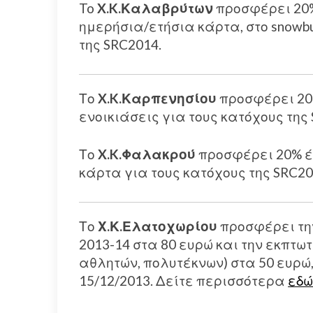
To
X.K.Καλαβρύτων
προσφέρει 20%
ημερήσια/ετήσια κάρτα, στο snowbu
της SRC2014.
Το
X.K.Καρπενησίου
προσφέρει 20%
ενοικιάσεις για τους κατόχους της
Το
X.K.Φαλακρού
προσφέρει 20% έ
κάρτα για τους κατόχους της SRC20
Το
Χ.Κ.Ελατοχωρίου
προσφέρει την
2013-14 στα 80 ευρώ και την εκπτωτ
αθλητών, πολυτέκνων) στα 50 ευρώ,
15/12/2013. Δείτε περισσότερα
εδ