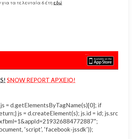
 για τα τελευταία 6 έτη
εδώ
S!
SNOW REPORT ΑΡΧΕΙΟ!
js, fjs = d.getElementsByTagName(s)[0]; if
urn;} js = d.createElement(s); js.id = id; js.src
js#xfbml=1&appId=219326884772887”;
ocument, ‘script’, ‘facebook-jssdk’));