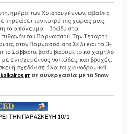
τάρτη, ημέρα των Χριστουγέννων, αβαθές
επηρεάσει τον καιρό της χώρας μας,
ίτη το απόγευμα – βράδυ στα
 πιθανόν του Παρνασσού. Την Τετάρτη
υτα, στον Παρνασσό, στο Σέλι και τα 3-
αι το Σάββατο, βαθύ βαρομετρικό χαμηλό
 με ενισχυμένους νοτιάδες, και βροχές.
σκευή σχεδόν σε όλα τα χιονοδρομικά.
skaikairos.gr
σε συνεργασία με το Snow
ΕI ΤΗΝ ΠΑΡΑΣΚΕYΗ 10/1