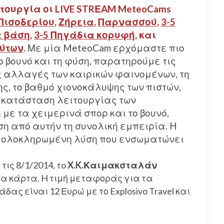
ιτουργία οι LIVE STRΕAM MeteoCams
Πισοδερίου
,
Ζήρεια
,
Παρνασσού
,
3-5
 βάση
,
3-5 Πηγάδια κορυφή
, και
ύτων
.
Με μία MeteoCam ερχόμαστε πιο
ο βουνό και τη φύση, παρατηρούμε τις
 αλλαγές των καιρικών φαινομένων, τη
ς, το βαθμό χιονοκάλυψης των πιστών,
ν κατάσταση λειτουργίας των
με τα χειμερινά σπορ και το βουνό,
η από αυτήν τη συνολική εμπειρία. H
ή ολοκληρωμένη λύση που ενσωματώνει
τις 8/1/2014, τo
X.K.Καιμακσταλάν
α κάρτα. H τιμή μεταφοράς για τα
ας είναι 12 Ευρώ με το Explosivo Travel και