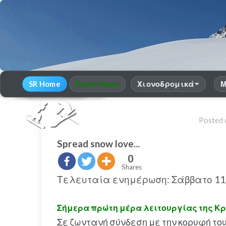
SR Home
Posts Home
Χιονοδρομικά
Μ
30
χρόνια Snow Report
season 2025-26
Posted
Spread snow love...
0
Shares
Τελευταία ενημέρωση: Σάββατο 11/
Σήμερα πρώτη μέρα λειτουργίας της Κ
Σε ζωντανή σύνδεση με την κορυφή του 