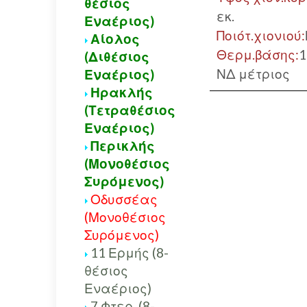
θέσιος
εκ.
Εναέριος)
Ποιότ.χιονιού:
Αίολος
Θερμ.βάσης:
1
(Διθέσιος
ΝΔ μέτριος
Εναέριος)
Ηρακλής
(Τετραθέσιος
Εναέριος)
Περικλής
(Μονοθέσιος
Συρόμενος)
Οδυσσέας
(Μονοθέσιος
Συρόμενος)
11 Ερμής (8-
θέσιος
Εναέριος)
7 Φτερ. (8-