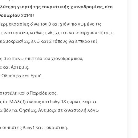
ύτερη γιορτή της τουριστικής χιονοδρομίας, στο
νουαρίου 2014!!
ερμοκρασίες άνω του 0 και χιόνι παγωμένο τις
ι είναι οριακό, καθώς ενδέχεται να υπάρχουν πέτρες.
θερμοκρασίας, ενώ κατά τόπους θα επικρατεί
 στο πάνω επίπεδο του χιονοδρομικού,
και Αρτεμις.
 Οδυσσέα και Ερμή.
στοτέλη και ο Παράδεισος.
εία, M.Αλέξανδρος και baby. 13 ευρώ η κάρτα.
ια βόλτα. Θησέας, Ανεμος2 σε αναστολή λόγω
οι πίστες Baby1 και Τουριστική.