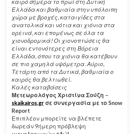
καιρό σήμερα το πρωί στη Δυτική
Ελλάδα και βαθμιαία στην υπόλοιπη
χώρα με βροχές, καταιγίδες στα
ανατολικά και νότια και χιόνια στα
ορεινά, και επομένως σε όλα τα
χιονοδρομικά! Οι χιονοπτώσεις θα
είναι εντονότερες στη Βόρεια
Ελλάδα, όπου τα χιόνια θα κατέβουν
σε πιο χαμηλά υψόμετρα. Αύριο,
Τετάρτη από τα Δυτικά, βαθμιαία ο
καιρός θα βελτιωθεί.
Καλές καταβάσεις
Μετεωρολόγος Χριστίνα Σούζη –
skaikairos.gr
σε συνεργασία με το Snow
Report
Επιπλέον μπορείτε να βλέπετε
δωρεάν 9ήμερη πρόβλεψη
χιονοδρομικών:
εδώ!