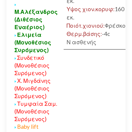
εκ.
Υψος χιον.κορυφ:
160
Μ.Αλέξανδρος
εκ.
(Διθέσιος
Ποιότ.χιονιού:
Φρέσκο
Εναέριος)
Θερμ.βάσης:
-4c
Ελιμεία
Ν ασθενής
(Μονοθέσιος
Συρόμενος)
Συνδετικό
(Μονοθέσιος
Συρόμενος)
Χ. Μιγδάνης
(Μονοθέσιος
Συρόμενος)
Τυμφαία Σαμ.
(Μονοθέσιος
Συρόμενος)
Baby lift