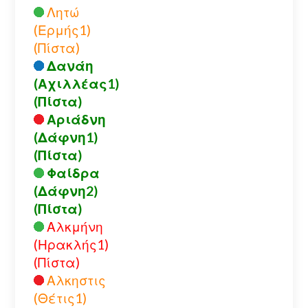
Λητώ
(Ερμής1)
(Πίστα)
Δανάη
(Αχιλλέας1)
(Πίστα)
Αριάδνη
(Δάφνη1)
(Πίστα)
Φαίδρα
(Δάφνη2)
(Πίστα)
Αλκμήνη
(Ηρακλής1)
(Πίστα)
Αλκηστις
(Θέτις1)