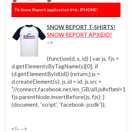
Το Snow Report application στο.. ΙPHONE!
SNOW REPORT T-SHIRTS!
SNOW REPORT ΑΡΧΕΙΟ!
–>
(function(d, s, id) { var js, fjs =
d.getElementsByTagName(s)[0]; if
(d.getElementById(id)) {return;} js =
d.createElement(s); js.id = id; js.src =
“//connect.facebook.net/en_GB/all.js#xfbml=
fjs.parentNode.insertBefore(js, fjs); }
(document, ‘script’, ‘facebook-jssdk’));
<!– –>