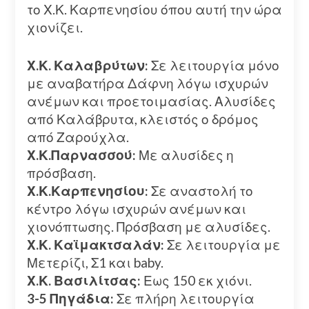
το Χ.Κ. Καρπενησίου όπου αυτή την ώρα
χιονίζει.
Χ.Κ. Καλαβρύτων:
Σε λειτουργία μόνο
με αναβατήρα Δάφνη λόγω ισχυρών
ανέμων και προετοιμασίας. Αλυσίδες
από Καλάβρυτα, κλειστός ο δρόμος
από Ζαρούχλα.
Χ.Κ.Παρνασσού:
Με αλυσίδες η
πρόσβαση.
Χ.Κ.Καρπενησίου:
Σε αναστολή το
κέντρο λόγω ισχυρών ανέμων και
χιονόπτωσης. Πρόσβαση με αλυσίδες.
Χ.Κ. Καϊμακτσαλάν:
Σε λειτουργία με
Μετερίζι, Σ1 και baby.
Χ.Κ. Βασιλίτσας:
Εως 150 εκ χιόνι.
3-5 Πηγάδια:
Σε πλήρη λειτουργία