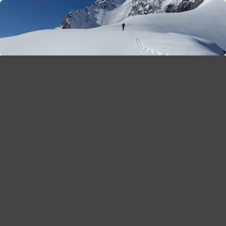
season 2025-26
30
χρόνια Snow Report