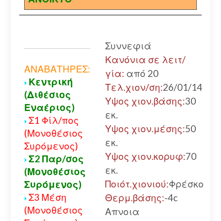
Συννεφιά
Κανόνια σε λειτ/
ΑΝΑΒΑΤΗΡΕΣ:
γία:
από 20
Κεντρική
Τελ.χιον/ση:
26/01/14
(Διθέσιος
Υψος χιον.βάσης:
30
Εναέριος)
εκ.
Σ1 Φίλ/πος
Υψος χιον.μέσης:
50
(Μονοθέσιος
εκ.
Συρόμενος)
Υψος χιον.κορυφ:
70
Σ2 Παρ/σος
εκ.
(Μονοθέσιος
Ποιότ.χιονιού:
Φρέσκο
Συρόμενος)
Σ3 Μέση
Θερμ.βάσης:
-4c
(Μονοθέσιος
Απνοια