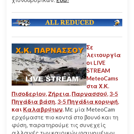
Σε
λειτουργία
οι LIVE
STRΕAM
MeteoCams
στα Χ.Κ.
Πισοδερίου
,
Ζήρεια
,
Παρνασσού
,
3-5
Πηγάδια βάση
,
3-5 Πηγάδια κορυφή
,
και
Καλαβρύτων
.
Με μία MeteoCam
ερχόμαστε πιο κοντά στο βουνό και τη
φύση, παρατηρούμε τις συνεχείς
αλλαγές των καιρικών φαινομένων,