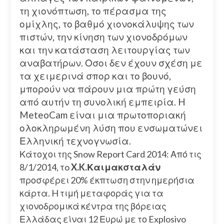
τη χιονόπτωση, το πέρασμα της
ομίχλης, το βαθμό χιονοκάλυψης των
πιστών, την κίνηση των χιονοδρόμων
και την κατάσταση λειτουργίας των
αναβατήρων. Οσοι δεν έχουν σχέση με
τα χειμερινά σπορ και το βουνό,
μπορούν να πάρουν μια πρώτη γεύση
από αυτήν τη συνολική εμπειρία. H
MeteoCam είναι μια πρωτοποριακή
ολοκληρωμένη λύση που ενσωματώνει
Ελληνική τεχνογνωσία.
Κάτοχοι της Snow Report Card 2014: Από τις
8/1/2014, τo
X.K.Καιμακσταλάν
προσφέρει 20% έκπτωση στην ημερήσια
κάρτα. H τιμή μεταφοράς για τα
χιονοδρομικά κέντρα της βόρειας
Ελλάδας είναι 12 Ευρώ με το Explosivo