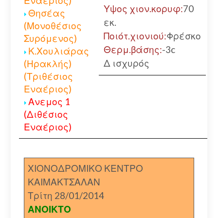
Εναέριος)
Υψος χιον.κορυφ:
70
Θησέας
εκ.
(Μονοθέσιος
Ποιότ.χιονιού:
Φρέσκο
Συρόμενος)
Θερμ.βάσης:
-3c
Κ.Χουλιάρας
Δ ισχυρός
(Ηρακλής)
(Τριθέσιος
Εναέριος)
Ανεμος 1
(Διθέσιος
Εναέριος)
ΧΙΟΝΟΔΡΟΜΙΚΟ ΚΕΝΤΡΟ
ΚΑΙΜΑΚΤΣΑΛΑΝ
Τρίτη 28/01/2014
ΑΝΟΙΚΤΟ