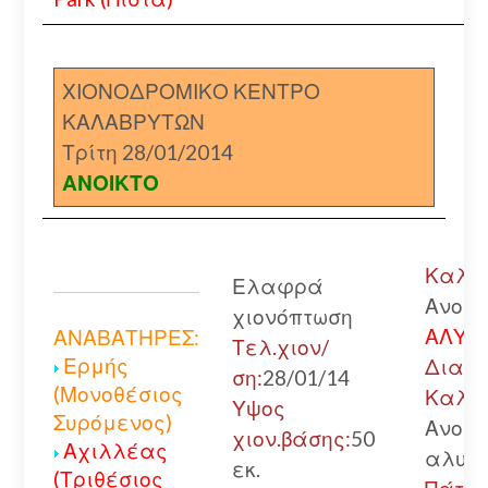
ΧΙΟΝΟΔΡΟΜΙΚΟ ΚΕΝΤΡΟ
ΚΑΛΑΒΡΥΤΩΝ
Τρίτη 28/01/2014
ΑΝΟΙΚΤΟ
Καλάβ
Ελαφρά
Ανοικ
χιονόπτωση
ΑΛΥΣΙ
ΑΝΑΒΑΤΗΡΕΣ:
Τελ.χιον/
Ερμής
Διακο
ση:
28/01/14
(Μονοθέσιος
Καλάβ
Υψος
Συρόμενος)
Ανοικ
χιον.βάσης:
50
Αχιλλέας
αλυσί
εκ.
(Τριθέσιος