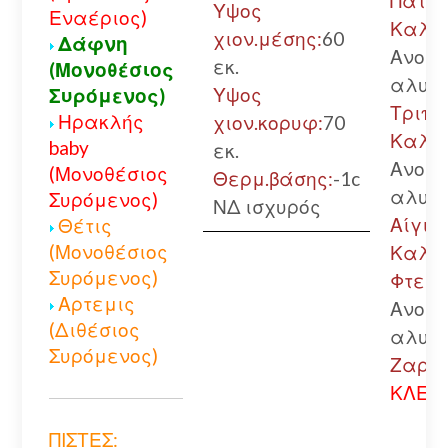
Πάτρα
Υψος
Εναέριος)
Καλά
χιον.μέσης:
60
Δάφνη
Ανοικ
εκ.
(Μονοθέσιος
αλυσί
Υψος
Συρόμενος)
Τριπο
Ηρακλής
χιον.κορυφ:
70
Καλά
baby
εκ.
Ανοικ
(Μονοθέσιος
Θερμ.βάσης:
-1c
αλυσί
Συρόμενος)
ΝΔ ισχυρός
Αίγιο.
Θέτις
(Μονοθέσιος
Καλά
Συρόμενος)
Φτερή
Αρτεμις
Ανοικ
(Διθέσιος
αλυσί
Συρόμενος)
Ζαρού
ΚΛΕΙΣ
ΠΙΣΤΕΣ: