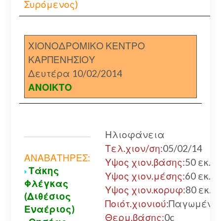
Συρόμενος)
ΧΙΟΝΟΔΡΟΜΙΚΟ ΚΕΝΤΡΟ
ΚΑΡΠΕΝΗΣΙΟΥ
Δευτέρα 10/02/2014
ΑΝΟΙΚΤΟ
Ηλιοφάνεια
Τελ.χιον/ση:
05/02/14
ΑΝΑΒΑΤΗΡΕΣ:
Υψος χιον.βάσης:
50 εκ.
Τάκης
Υψος χιον.μέσης:
60 εκ.
Φλέγκας
Υψος χιον.κορυφ:
80 εκ.
(Διθέσιος
Ποιότ.χιονιού:
Παγωμένο
Εναέριος)
Θερμ.βάσης:
0c