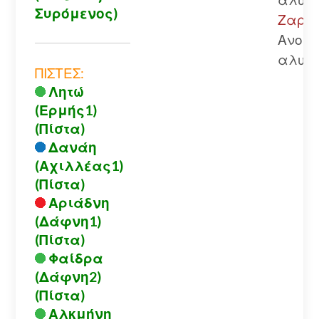
Συρόμενος)
Ζαρού
Ανοικ
αλυσί
ΠΙΣΤΕΣ:
Λητώ
(Ερμής1)
(Πίστα)
Δανάη
(Αχιλλέας1)
(Πίστα)
Αριάδνη
(Δάφνη1)
(Πίστα)
Φαίδρα
(Δάφνη2)
(Πίστα)
Αλκμήνη