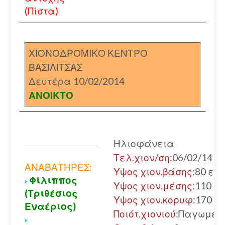
(Πίστα)
ΧΙΟΝΟΔΡΟΜΙΚΟ ΚΕΝΤΡΟ
ΒΑΣΙΛΙΤΣΑΣ
Δευτέρα 10/02/2014
ΑΝΟΙΚΤΟ
Ηλιοφάνεια
Τελ.χιον/ση:
06/02/14
ΑΝΑΒΑΤΗΡΕΣ:
Υψος χιον.βάσης:
80 εκ.
Φίλιππος
Υψος χιον.μέσης:
110 εκ
(Τριθέσιος
Υψος χιον.κορυφ:
170 εκ
Εναέριος)
Ποιότ.χιονιού:
Παγωμέν