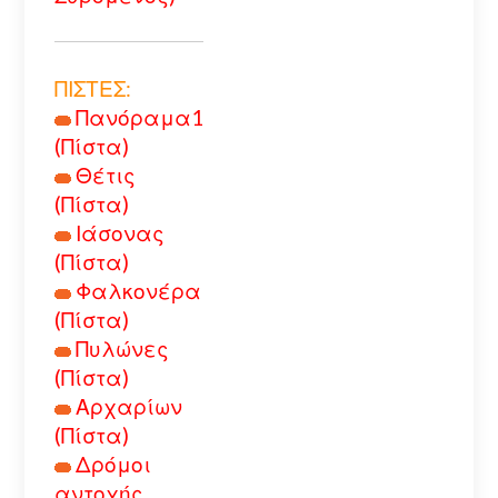
ΠΙΣΤΕΣ:
Πανόραμα1
(Πίστα)
Θέτις
(Πίστα)
Ιάσονας
(Πίστα)
Φαλκονέρα
(Πίστα)
Πυλώνες
(Πίστα)
Αρχαρίων
(Πίστα)
Δρόμοι
αντοχής