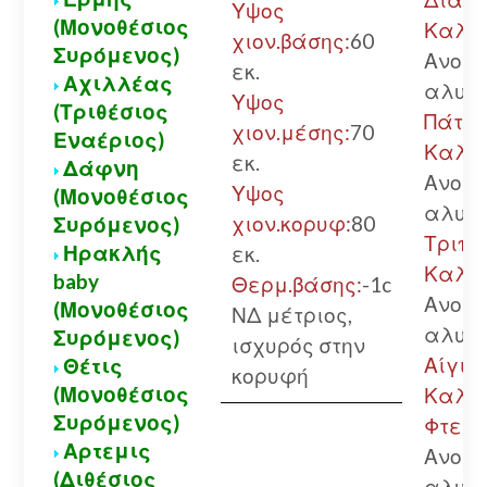
Υψος
(Μονοθέσιος
Καλάβ
χιον.βάσης:
60
Συρόμενος)
Ανοικ
εκ.
Αχιλλέας
αλυσί
Υψος
(Τριθέσιος
Πάτρα
χιον.μέσης:
70
Εναέριος)
Καλά
εκ.
Δάφνη
Ανοικ
Υψος
(Μονοθέσιος
αλυσί
χιον.κορυφ:
80
Συρόμενος)
Τριπο
Ηρακλής
εκ.
Καλά
baby
Θερμ.βάσης:
-1c
Ανοικ
(Μονοθέσιος
ΝΔ μέτριος,
αλυσί
Συρόμενος)
ισχυρός στην
Αίγιο.
Θέτις
κορυφή
(Μονοθέσιος
Καλά
Συρόμενος)
Φτερή
Αρτεμις
Ανοικ
(Διθέσιος
αλυσί