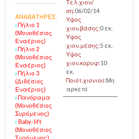
Τελ.χιον/
ση:
06/02/14
ΑΝΑΒΑΤΗΡΕΣ:
Υψος
Πήλιο 1
χιον.βάσης:
0 εκ.
(Μονοθέσιος
Υψος
Εναέριος)
χιον.μέσης:
5 εκ.
Πήλιο 2
Υψος
(Μονοθέσιος
χιον.κορυφ:
10
Εναέριος)
εκ.
Πήλιο 3
Ποιότ.χιονιού:
Μη
(Διθέσιος
αρκετό
Εναέριος)
Πανόραμα
(Μονοθέσιος
Συρόμενος)
Baby-lift
(Μονοθέσιος
Συρόμενος)