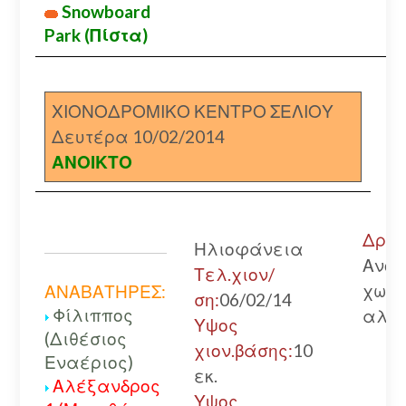
Snowboard
Park (Πίστα)
ΧΙΟΝΟΔΡΟΜΙΚΟ ΚΕΝΤΡΟ ΣΕΛΙΟΥ
Δευτέρα 10/02/2014
ΑΝΟΙΚΤΟ
Δρόμ
Ηλιοφάνεια
Ανοι
Τελ.χιον/
χωρί
ΑΝΑΒΑΤΗΡΕΣ:
ση:
06/02/14
Φίλιππος
αλυσ
Υψος
(Διθέσιος
χιον.βάσης:
10
Εναέριος)
εκ.
Αλέξανδρος
Υψος