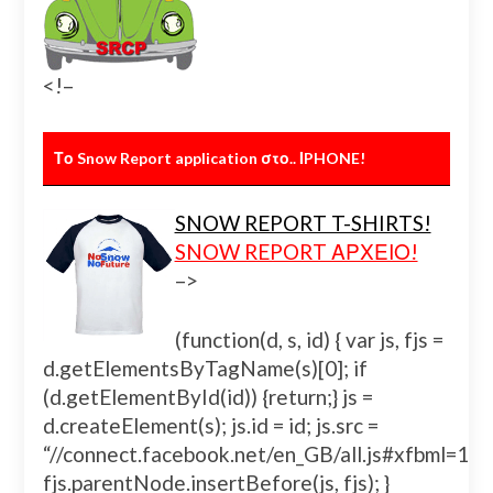
<!–
Το Snow Report application στο.. ΙPHONE!
SNOW REPORT T-SHIRTS!
SNOW REPORT ΑΡΧΕΙΟ!
–>
(function(d, s, id) { var js, fjs =
d.getElementsByTagName(s)[0]; if
(d.getElementById(id)) {return;} js =
d.createElement(s); js.id = id; js.src =
“//connect.facebook.net/en_GB/all.js#xfbml=
fjs.parentNode.insertBefore(js, fjs); }