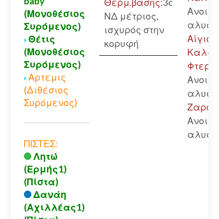
baby
Θερμ.βάσης:
3c
Ανοικτ
(Μονοθέσιος
ΝΔ μέτριος,
αλυσί
Συρόμενος)
ισχυρός στην
Αίγιο.-
Θέτις
κορυφή
(Μονοθέσιος
Καλάβ
Συρόμενος)
Φτερής
Αρτεμις
Ανοικτ
(Διθέσιος
αλυσί
Συρόμενος)
Ζαρούχ
Ανοικτ
αλυσί
ΠΙΣΤΕΣ:
Λητώ
(Ερμής1)
(Πίστα)
Δανάη
(Αχιλλέας1)