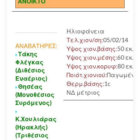
ΑΝΟΙΚΤΟ
Ηλιοφάνεια
Τελ.χιον/ση:
05/02/14
ΑΝΑΒΑΤΗΡΕΣ:
Υψος χιον.βάσης:
50 εκ.
Τάκης
Υψος χιον.μέσης:
60 εκ.
Φλέγκας
Υψος χιον.κορυφ:
80 εκ.
(Διθέσιος
Ποιότ.χιονιού:
Παγωμένο
Εναέριος)
Θερμ.βάσης:
1c
Θησέας
ΝΔ μέτριος
(Μονοθέσιος
Συρόμενος)
Κ.Χουλιάρας
(Ηρακλής)
(Τριθέσιος