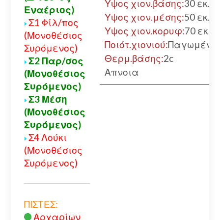
Υψος χιον.βάσης:
30 εκ.
Εναέριος)
Υψος χιον.μέσης:
50 εκ.
Σ1 Φίλ/πος
Υψος χιον.κορυφ:
70 εκ.
(Μονοθέσιος
Ποιότ.χιονιού:
Παγωμένο
Συρόμενος)
Θερμ.βάσης:
2c
Σ2 Παρ/σος
Απνοια
(Μονοθέσιος
Συρόμενος)
Σ3 Μέση
(Μονοθέσιος
Συρόμενος)
Σ4 Λούκι
(Μονοθέσιος
Συρόμενος)
ΠΙΣΤΕΣ:
Αρχαρίων