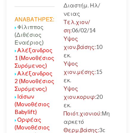
Διαστήμ. Ηλ/
νειας
ΑΝΑΒΑΤΗΡΕΣ:
Τελ.χιον/
Φίλιππος
ση:
06/02/14
(Διθέσιος
Υψος
Εναέριος)
χιον.βάσης:
10
Αλέξανδρος
εκ.
1 (Μονοθέσιος
Υψος
Συρόμενος)
χιον.μέσης:
15
Αλέξανδρος
εκ.
2 (Μονοθέσιος
Υψος
Συρόμενος)
Ιάσων
χιον.κορυφ:
20
(Μονοθέσιος
εκ.
Babylift)
Ποιότ.χιονιού:
Μη
Ορφέας
αρκετό
(Μονοθέσιος
Θερμ.βάσης:
3c