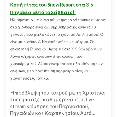
Κοπή πίτας του Snow Report στα 3-5
Πηγάδια αυτό το Σάββατο!!
Ηλιοφάνεια με λίγα σύννεφα κατά τόπους σήμερα
στα χιονοδρομικά και θερμοκρασίες άνω του 0,
γεγονός που μαλακώνει το χιόνι μέσα στη μέρα. Οι
άνεμοι πνέουν Δ-ΝΔ ασθενείς έως μέτριοι. Σε
αναστολή Στύγα και Αρτεμις στο Χ.Κ.Καλαβρύτων
λόγω ισχυρών ανέμων στην κορυφή του
χιονοδρομικού. Αύριο αναμένεται εξασθένιση των
ανέμων, ελαφρά πτώση θερμοκρασίας και
χιονοπτώσεις τοπικά.
H πρόβλεψη του καιρού με τη Χριστίνα
Σούζη παίζει καθημερινά στις live
stream κάμερες του Παρνασσού,
Πηγαδιών και Καρπενησίου. Αυτό…