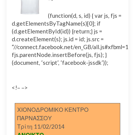
(function(d, s, id) { var js, fjs =
d.getElementsByTagName(s)[0]; if
(d.getElementById(id)) {return;} js =
d.createElement(s); js.id = id; js.src =
“//connect.facebook.net/en_GB/all.js#xfbml=
fjs.parentNode.insertBefore(js, fjs); }
(document, ‘script’, ‘facebook-jssdk’));
<!– –>
ΧΙΟΝΟΔΡΟΜΙΚΟ ΚΕΝΤΡΟ
ΠΑΡΝΑΣΣΟΥ
Τρίτη 11/02/2014
ΑΝΟΙΚΤΟ