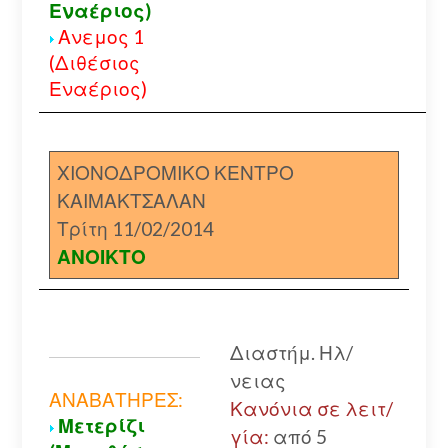
Εναέριος)
Ανεμος 1
(Διθέσιος
Εναέριος)
ΧΙΟΝΟΔΡΟΜΙΚΟ ΚΕΝΤΡΟ
ΚΑΙΜΑΚΤΣΑΛΑΝ
Τρίτη 11/02/2014
ΑΝΟΙΚΤΟ
Α
Διαστήμ. Ηλ/
Α
νειας
Α
ΑΝΑΒΑΤΗΡΕΣ:
Κανόνια σε λειτ/
Μετερίζι
χ
γία:
από 5