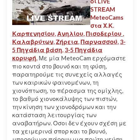
οι LIVE
STRΕAM
MeteoCams
στα Χ.Κ.
Καρπενησίου
,
Ανηλίου
,
Πισοδερίου
,
Καλαβρύτων
,
Ζήρεια
,
Παρνασσού
,
3-
5 Πηγάδια βάση
,
3-5 Πηγάδια
κορυφή
,
Με μία MeteoCam ερχόμαστε
πιο κοντά στο βουνό και τη φύση,
παρατηρούμε τις συνεχείς αλλαγές
των καιρικών φαινομένων, τη
χιονόπτωση, το πέρασμα της ομίχλης,
το βαθμό χιονοκάλυψης των πιστών,
την κίνηση των χιονοδρόμων και την
κατάσταση λειτουργίας των
αναβατήρων. Οσοι δεν έχουν σχέση με
τα χειμερινά σπορ και το βουνό,
μπορούν να πάρουν μια πρώτη γεύση