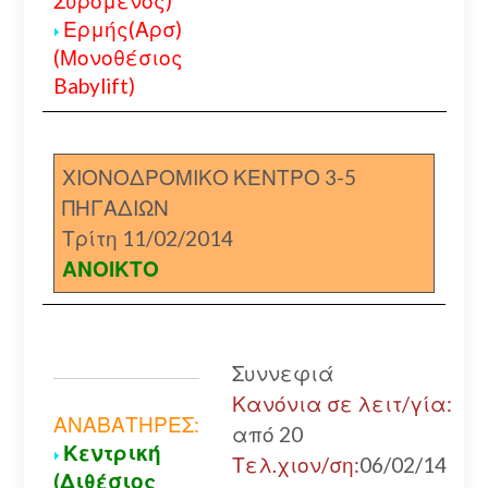
Συρόμενος)
Ερμής(Αρσ)
(Μονοθέσιος
Babylift)
ΧΙΟΝΟΔΡΟΜΙΚΟ ΚΕΝΤΡΟ 3-5
ΠΗΓΑΔΙΩΝ
Τρίτη 11/02/2014
ΑΝΟΙΚΤΟ
Συννεφιά
Κανόνια σε λειτ/γία:
ΑΝΑΒΑΤΗΡΕΣ:
από 20
Κεντρική
Τελ.χιον/ση:
06/02/14
(Διθέσιος