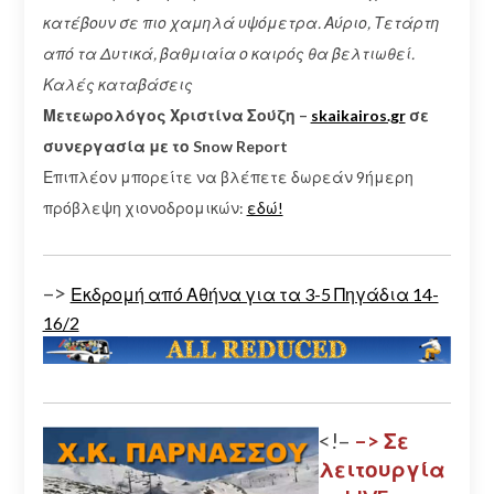
κατέβουν σε πιο χαμηλά υψόμετρα. Αύριο, Τετάρτη
από τα Δυτικά, βαθμιαία ο καιρός θα βελτιωθεί.
Καλές καταβάσεις
Μετεωρολόγος Χριστίνα Σούζη –
skaikairos.gr
σε
συνεργασία με το Snow Report
Επιπλέον μπορείτε να βλέπετε δωρεάν 9ήμερη
πρόβλεψη χιονοδρομικών:
εδώ!
–>
Εκδρομή από Αθήνα για τα 3-5 Πηγάδια 14-
16/2
<!–
–> Σε
λειτουργία