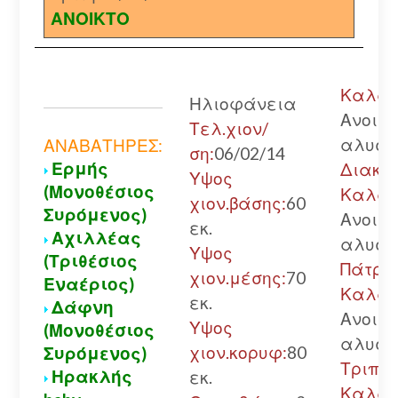
ΑΝΟΙΚΤΟ
Καλάβρ
Ηλιοφάνεια
Ανοικτ
Τελ.χιον/
αλυσί
ΑΝΑΒΑΤΗΡΕΣ:
ση:
06/02/14
Ερμής
Διακο
Υψος
(Μονοθέσιος
Καλάβ
χιον.βάσης:
60
Συρόμενος)
Ανοικτ
εκ.
Αχιλλέας
αλυσί
Υψος
(Τριθέσιος
Πάτρα
χιον.μέσης:
70
Εναέριος)
Καλάβ
εκ.
Δάφνη
Ανοικτ
Υψος
(Μονοθέσιος
αλυσί
χιον.κορυφ:
80
Συρόμενος)
Τριπολ
Ηρακλής
εκ.
Καλάβ