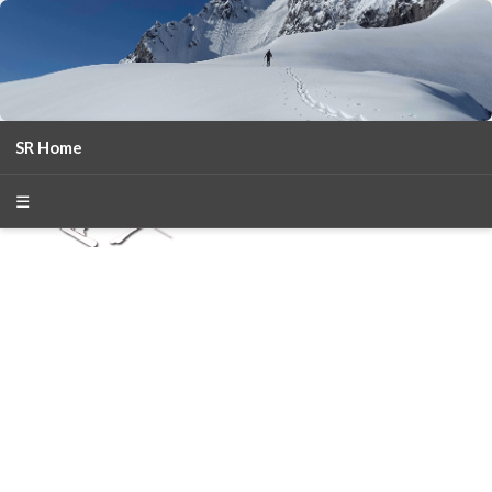
SR Home
season 2025-26
30
χρόνια Snow Report
☰