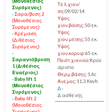
(Μονοθέσιος
α
Τελ.χιον/
Συρόμενος)
Κ
ση:
09/02/14
Σαρα/βυση 2
Α
Υψος
(Μονοθέσιος
χ
χιον.βάσης:
50 εκ.
Συρόμενος)
α
Υψος
Κρέμαση
χιον.μέσης:
55 εκ.
(Διθέσιος
Υψος
Συρόμενος)
χιον.κορυφ:
65 εκ.
Σαραντόβρυση
Ποιότ.χιονιού:
Κρύο
1 (Διθέσιος
άριστο
Εναέριος)
Θερμ.βάσης:
1.6c
Baby lift 1
Ανεμος:
11.3 Km/h
(Μονοθέσιος
Δ
Συρόμενος)
Δ ασθενής
Baby lift 2
(Μονοθέσιος
Συρόμενος)