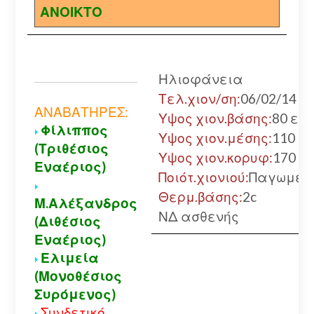
ΑΝΟΙΚΤΟ
Ηλιοφάνεια
Τελ.χιον/ση:
06/02/14
ΑΝΑΒΑΤΗΡΕΣ:
Υψος χιον.βάσης:
80 εκ.
Φίλιππος
Υψος χιον.μέσης:
110 εκ
(Τριθέσιος
Υψος χιον.κορυφ:
170 εκ
Εναέριος)
Ποιότ.χιονιού:
Παγωμέν
Θερμ.βάσης:
2c
Μ.Αλέξανδρος
ΝΔ ασθενής
(Διθέσιος
Εναέριος)
Ελιμεία
(Μονοθέσιος
Συρόμενος)
Συνδετικό