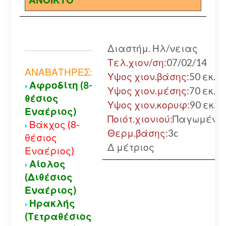
Διαστήμ. Ηλ/νειας
Τελ.χιον/ση:
07/02/14
ΑΝΑΒΑΤΗΡΕΣ:
Υψος χιον.βάσης:
50 εκ.
Αφροδίτη (8-
Υψος χιον.μέσης:
70 εκ.
θέσιος
Υψος χιον.κορυφ:
90 εκ.
Εναέριος)
Ποιότ.χιονιού:
Παγωμένο
Βάκχος (8-
Θερμ.βάσης:
3c
θέσιος
Δ μέτριος
Εναέριος)
Αίολος
(Διθέσιος
Εναέριος)
Ηρακλής
(Τετραθέσιος