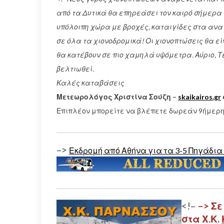
από τα Δυτικά θα επηρεάσει τον καιρό σήμερα 
υπόλοιπη χώρα με βροχές, καταιγίδες στα ανατ
σε όλα τα χιονοδρομικά! Οι χιονοπτώσεις θα ε
θα κατέβουν σε πιο χαμηλά υψόμετρα. Αύριο, Τ
βελτιωθεί.
Καλές καταβάσεις
Μετεωρολόγος Χριστίνα Σούζη –
skaikairos.gr
Επιπλέον μπορείτε να βλέπετε δωρεάν 9ήμερη
–>
Εκδρομή από Αθήνα για τα 3-5 Πηγάδια 
<!–
–> Σε
στα Χ.Κ.