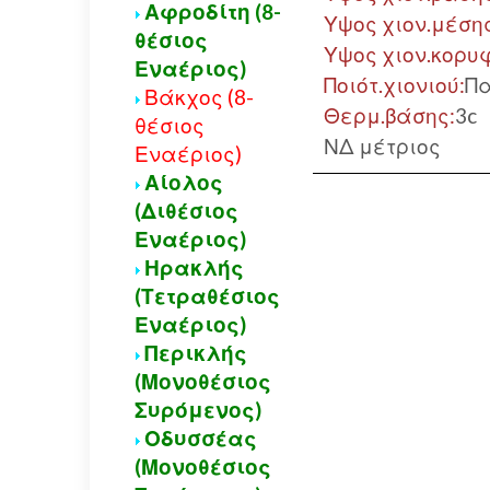
Αφροδίτη (8-
Υψος χιον.μέση
θέσιος
Υψος χιον.κορυ
Εναέριος)
Ποιότ.χιονιού:
Π
Βάκχος (8-
Θερμ.βάσης:
3c
θέσιος
ΝΔ μέτριος
Εναέριος)
Αίολος
(Διθέσιος
Εναέριος)
Ηρακλής
(Τετραθέσιος
Εναέριος)
Περικλής
(Μονοθέσιος
Συρόμενος)
Οδυσσέας
(Μονοθέσιος