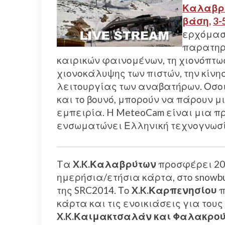
Καλαβρ
βάση
,
3-
ερχόμαστ
παρατηρ
καιρικών φαινομένων, τη χιονόπτωσ
χιονοκάλυψης των πιστών, την κίνη
λειτουργίας των αναβατήρων. Οσοι
και το βουνό, μπορούν να πάρουν μ
εμπειρία. H MeteoCam είναι μια 
ενσωματώνει Ελληνική τεχνογνωσ
Tα
X.K.Καλαβρύτων
προσφέρει 20%
ημερήσια/ετήσια κάρτα, στο snowbu
της SRC2014. Το
X.K.Καρπενησίου
π
κάρτα και τις ενοικιάσεις για τους
X.K.Καιμακτσαλάν και Φαλακρο