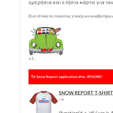
ημερήσια και ετήσια κάρτα για του
Στατιστικά λειτουργίας εναέριων αναβατήρων
<!–
Το Snow Report application στο.. ΙPHONE!
SNOW REPORT T-SHIRT
–>
(function(d, s, id) { var 