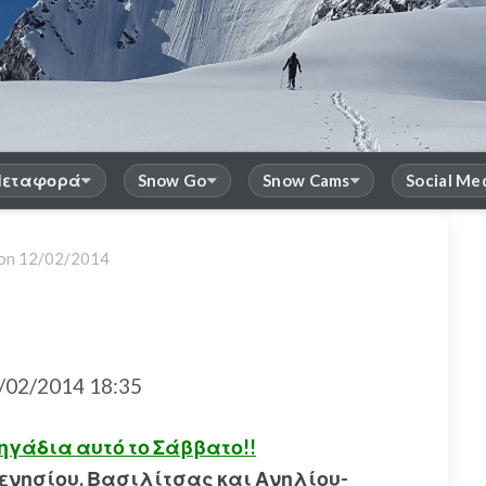
εταφορά
Snow Go
Snow Cams
Social Me
 on
12/02/2014
02/2014 18:35
Πηγάδια αυτό το Σάββατο!!
πενησίου, Βασιλίτσας και Ανηλίου-