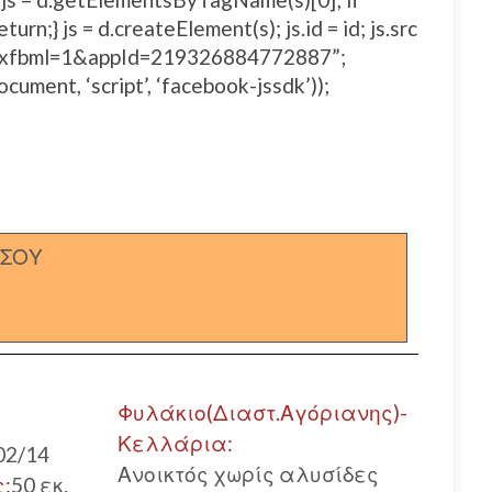
urn;} js = d.createElement(s); js.id = id; js.src
js#xfbml=1&appId=219326884772887”;
ocument, ‘script’, ‘facebook-jssdk’));
ΣΣΟΥ
Φυλάκιο(Διαστ.Αγόριανης)-
Κελλάρια:
02/14
Ανοικτός χωρίς αλυσίδες
ς:
50 εκ.