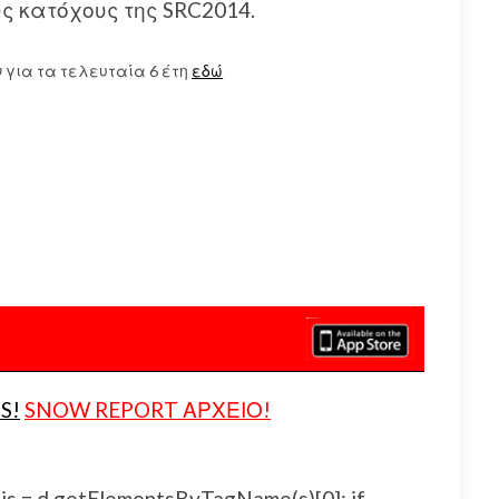
ς κατόχους της SRC2014.
 για τα τελευταία 6 έτη
εδώ
S!
SNOW REPORT ΑΡΧΕΙΟ!
js, fjs = d.getElementsByTagName(s)[0]; if