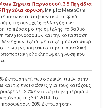
ύτων
,
Ζήρεια
,
Παρνασσού
,
3-5 Πηγάδια
5 Πηγάδια κορυφή
,
Με μία MeteoCam
ε πιο κοντά στο βουνό και τη φύση,
ούμε τις συνεχείς αλλαγές των
η, το πέρασμα της ομίχλης, το βαθμό
ση των χιονοδρόμων και την κατάσταση
 δεν έχουν σχέση με τα χειμερινά σπορ
ια πρώτη γεύση από αυτήν τη συνολική
πρωτοποριακή ολοκληρωμένη λύση που
ία.
 έκπτωση επί των αρχικών τιμών στην
s και τις ενοικιάσεις για τους κατόχους
ροσφέρει 20% έκπτωση στην ημερήσια
 κατόχους της SRC2014. Τα
ύ
προσφέρουν 20% έκπτωση στην