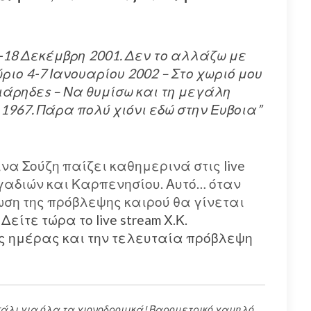
17-18 Δεκέμβρη 2001. Δεν το αλλάζω με
ριο 4-7 Ιανουαρίου 2002 – Στο χωριό μου
άρηδεs – Να θυμίσω και τη μεγάλη
1967. Πάρα πολύ χιόνι εδώ στην Ευβοια”
να Σούζη παίζει καθημερινά στις live
γαδιών και Καρπενησίου. Αυτό… όταν
έωση της πρόβλεψης καιρού θα γίνεται
Δείτε τώρα το live stream Χ.Κ.
ς ημέρας και την τελευταία πρόβλεψη
άλι για όλα τα χιονοδρομικά! Βαρομετρικό χαμηλό