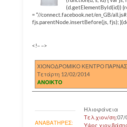
(d.getElementById(id)) {ret
= “//connect.facebook.net/en_GB/all.
fjs.parentNode.insertBefore(js, fjs); }(d
<!– –>
ΧΙΟΝΟΔΡΟΜΙΚΟ ΚΕΝΤΡΟ ΠΑΡΝΑ
Τετάρτη 12/02/2014
ΑΝΟΙΚΤΟ
Ηλιοφάνεια
Τελ.χιον/ση:
07/
ΑΝΑΒΑΤΗΡΕΣ:
Υψος χιον.βάση