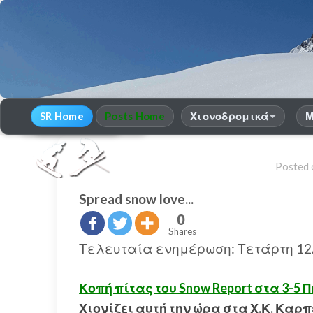
SR Home
Posts Home
Χιονοδρομικά
Μ
30
χρόνια Snow Report
season 2025-26
Posted
Spread snow love...
0
Shares
Τελευταία ενημέρωση: Τετάρτη 12/
Κοπή πίτας του Snow Report στα 3-5 
Χιονίζει αυτή την ώρα στα Χ.Κ. Καρ