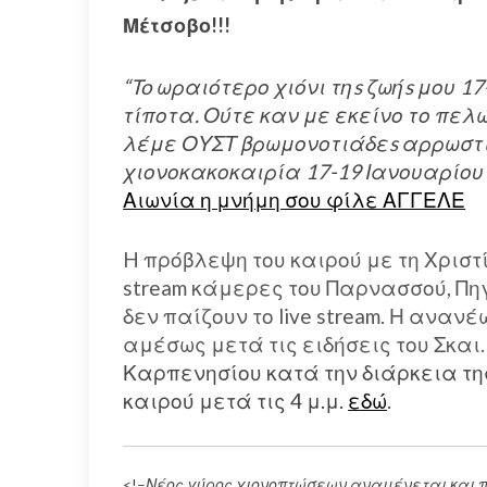
Μέτσοβο!!!
“To ωραιότερο χιόνι τηs ζωήs μου 
τίποτα. Ούτε καν με εκείνο το πελώ
λέμε ΟΥΣΤ βρωμονοτιάδεs αρρωστι
χιονοκακοκαιρία 17-19 Ιανουαρίου 
Αιωνία η μνήμη σου φίλε ΑΓΓΕΛΕ
H πρόβλεψη του καιρού με τη Χριστί
stream κάμερες του Παρνασσού, Πη
δεν παίζουν το live stream. Η αναν
αμέσως μετά τις ειδήσεις του Σκαι.
Καρπενησίου κατά την διάρκεια τη
καιρού μετά τις 4 μ.μ.
εδώ
.
<!–
Νέος γύρος χιονοπτώσεων αναμένεται και π