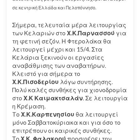
σε κεντρική Ελλάδα και Πελοπόννησο.
Σήμερα, τελευταία μέρα λειτουργίας
των Κελαριών στο
Χ.Κ.Παρνασσού
για
τη φετινή σεζόν. Η Φτερολάκα θα
λειτουργεί μέχρι και 15/4. Στα
Κελάρια ξεκινούν οι εργασίες
αναβάθμισης των αναβατήρων.
Κλειστό για σήμερα το
Χ.Κ.Πισοδερίου
λόγω συντήρησης.
Πολύ καλές συνθήκες για χιονοδρομία
στο
Χ.Κ Καιμακτσαλάν
. Σε λειτουργία
η Κρέμαση.
Tο
Χ.Κ.Καρπενησίου
θα λειτουργεί
μόνο Σαββατοκύριακα και για όσο το
επιτρέπουν οι καιρικές συνθήκες.
Το
Χ.Κ. Φαλακρού
προσφέρει την