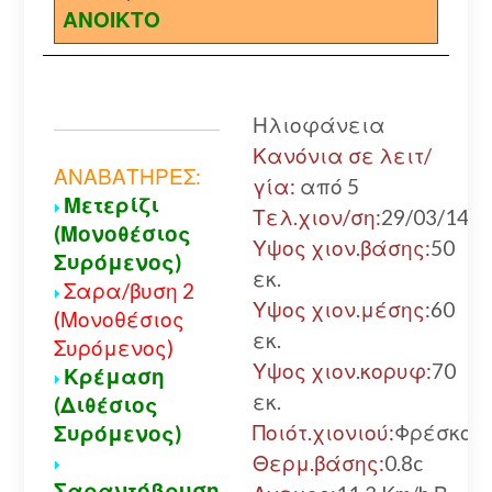
ΑΝΟΙΚΤΟ
Ηλιοφάνεια
Κανόνια σε λειτ/
ΑΝΑΒΑΤΗΡΕΣ:
γία:
από 5
Μετερίζι
Τελ.χιον/ση:
29/03/14
(Μονοθέσιος
Υψος χιον.βάσης:
50
Συρόμενος)
εκ.
Σαρα/βυση 2
Υψος χιον.μέσης:
60
(Μονοθέσιος
εκ.
Συρόμενος)
Υψος χιον.κορυφ:
70
Κρέμαση
εκ.
(Διθέσιος
Ποιότ.χιονιού:
Φρέσκο
Συρόμενος)
Θερμ.βάσης:
0.8c
Σαραντόβρυση