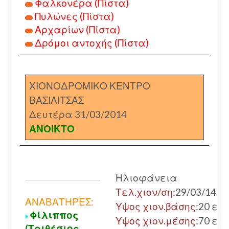
Φαλκονέρα (Πίστα)
Πυλώνες (Πίστα)
Αρχαρίων (Πίστα)
Δρόμοι αντοχής (Πίστα)
ΧΙΟΝΟΔΡΟΜΙΚΟ ΚΕΝΤΡΟ
ΒΑΣΙΛΙΤΣΑΣ
Δευτέρα 31/03/2014
ΑΝΟΙΚΤΟ
Ηλιοφάνεια
Τελ.χιον/ση:
29/03/14
ΑΝΑΒΑΤΗΡΕΣ:
Υψος χιον.βάσης:
20 εκ.
Φίλιππος
Υψος χιον.μέσης:
70 εκ.
(Τριθέσιος