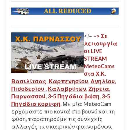
<!–
–> Σε
λειτουργία
οι LIVE
STRΕAM
MeteoCams
στα Χ.Κ.
Βασιλίτσας
,
Καρπενησίου
,
Ανηλίου
,
Πισοδερίου
,
Καλαβρύτων
,
Ζήρεια
,
Παρνασσού
,
3-5 Πηγάδια βάση
,
3-5
Πηγάδια κορυφή
,
Με μία MeteoCam
ερχόμαστε πιο κοντά στο βουνό και τη
φύση, παρατηρούμε τις συνεχείς
αλλαγές των καιρικών φαινομένων,