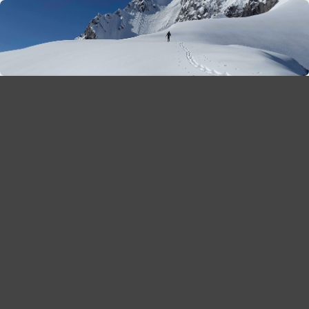
season 2025-26
30
χρόνια Snow Report