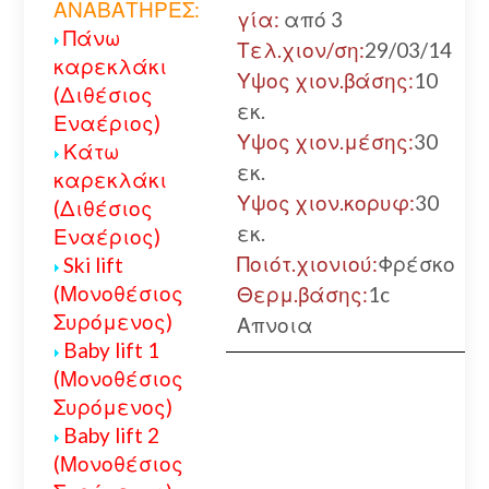
ΑΝΑΒΑΤΗΡΕΣ:
γία:
από 3
Πάνω
Τελ.χιον/ση:
29/03/14
καρεκλάκι
Υψος χιον.βάσης:
10
(Διθέσιος
εκ.
Εναέριος)
Υψος χιον.μέσης:
30
Κάτω
εκ.
καρεκλάκι
Υψος χιον.κορυφ:
30
(Διθέσιος
εκ.
Εναέριος)
Ποιότ.χιονιού:
Φρέσκο
Ski lift
(Μονοθέσιος
Θερμ.βάσης:
1c
Συρόμενος)
Απνοια
Baby lift 1
(Μονοθέσιος
Συρόμενος)
Baby lift 2
(Μονοθέσιος