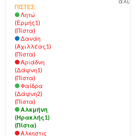
αλυσί
ΠΙΣΤΕΣ:
Λητώ
(Ερμής1)
(Πίστα)
Δανάη
(Αχιλλέας1)
(Πίστα)
Αριάδνη
(Δάφνη1)
(Πίστα)
Φαίδρα
(Δάφνη2)
(Πίστα)
Αλκμήνη
(Ηρακλής1)
(Πίστα)
Αλκηστις