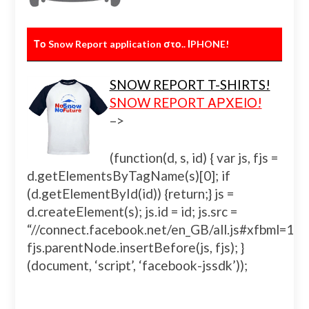
Το Snow Report application στο.. ΙPHONE!
SNOW REPORT T-SHIRTS!
SNOW REPORT ΑΡΧΕΙΟ!
–>
(function(d, s, id) { var js, fjs =
d.getElementsByTagName(s)[0]; if
(d.getElementById(id)) {return;} js =
d.createElement(s); js.id = id; js.src =
“//connect.facebook.net/en_GB/all.js#xfbml=
fjs.parentNode.insertBefore(js, fjs); }
(document, ‘script’, ‘facebook-jssdk’));