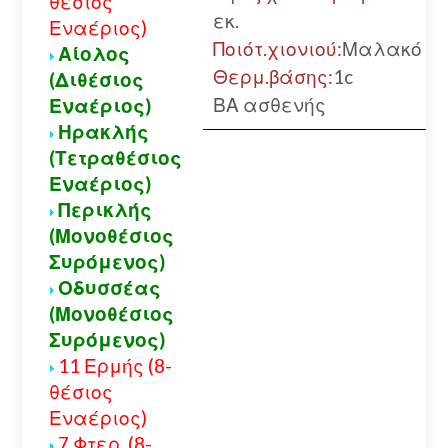
θέσιος
εκ.
Εναέριος)
Ποιότ.χιονιού:
Μαλακό
Αίολος
Θερμ.βάσης:
1c
(Διθέσιος
ΒΑ ασθενής
Εναέριος)
Ηρακλής
(Τετραθέσιος
Εναέριος)
Περικλής
(Μονοθέσιος
Συρόμενος)
Οδυσσέας
(Μονοθέσιος
Συρόμενος)
11 Ερμής (8-
θέσιος
Εναέριος)
7 Φτερ. (8-