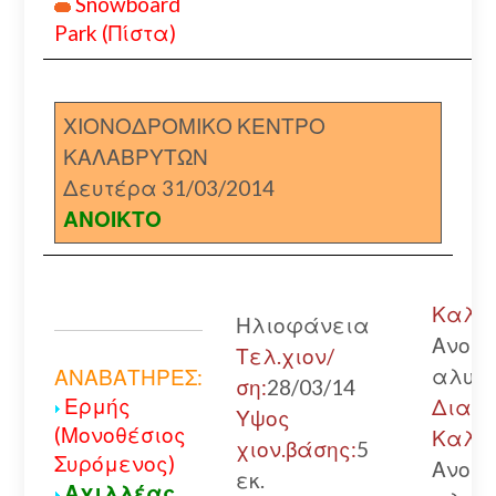
Snowboard
Park (Πίστα)
ΧΙΟΝΟΔΡΟΜΙΚΟ ΚΕΝΤΡΟ
ΚΑΛΑΒΡΥΤΩΝ
Δευτέρα 31/03/2014
ΑΝΟΙΚΤΟ
Καλάβ
Ηλιοφάνεια
Ανοικ
Τελ.χιον/
αλυσί
ΑΝΑΒΑΤΗΡΕΣ:
ση:
28/03/14
Ερμής
Διακο
Υψος
(Μονοθέσιος
Καλάβ
χιον.βάσης:
5
Συρόμενος)
Ανοικ
εκ.
Αχιλλέας