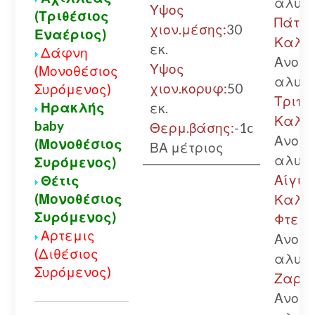
αλυσί
Υψος
(Τριθέσιος
Πάτρα
χιον.μέσης:
30
Εναέριος)
Καλά
εκ.
Δάφνη
Ανοικ
Υψος
(Μονοθέσιος
αλυσί
χιον.κορυφ:
50
Συρόμενος)
Τριπο
Ηρακλής
εκ.
Καλά
baby
Θερμ.βάσης:
-1c
Ανοικ
(Μονοθέσιος
ΒΑ μέτριος
αλυσί
Συρόμενος)
Αίγιο.
Θέτις
(Μονοθέσιος
Καλά
Συρόμενος)
Φτερή
Αρτεμις
Ανοικ
(Διθέσιος
αλυσί
Συρόμενος)
Ζαρού
Ανοικ