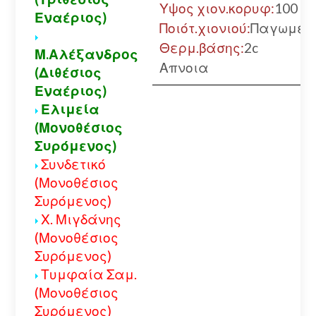
Υψος χιον.κορυφ:
100 εκ
Εναέριος)
Ποιότ.χιονιού:
Παγωμέν
Θερμ.βάσης:
2c
Μ.Αλέξανδρος
Απνοια
(Διθέσιος
Εναέριος)
Ελιμεία
(Μονοθέσιος
Συρόμενος)
Συνδετικό
(Μονοθέσιος
Συρόμενος)
Χ. Μιγδάνης
(Μονοθέσιος
Συρόμενος)
Τυμφαία Σαμ.
(Μονοθέσιος
Συρόμενος)