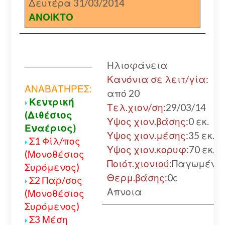
Δευτέρα 31/03/2014
ΑΝΟΙΚΤΟ
Ηλιοφάνεια
Κανόνια σε λειτ/γία:
ΑΝΑΒΑΤΗΡΕΣ:
από 20
Κεντρική
Τελ.χιον/ση:
29/03/14
(Διθέσιος
Υψος χιον.βάσης:
0 εκ.
Εναέριος)
Υψος χιον.μέσης:
35 εκ.
Σ1 Φίλ/πος
Υψος χιον.κορυφ:
70 εκ.
(Μονοθέσιος
Ποιότ.χιονιού:
Παγωμένο
Συρόμενος)
Θερμ.βάσης:
0c
Σ2 Παρ/σος
Απνοια
(Μονοθέσιος
Συρόμενος)
Σ3 Μέση