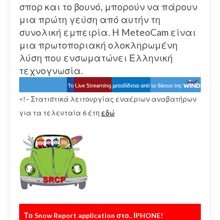
σπορ και το βουνό, μπορούν να πάρουν
μια πρώτη γεύση από αυτήν τη
συνολική εμπειρία. H MeteoCam είναι
μια πρωτοποριακή ολοκληρωμένη
λύση που ενσωματώνει Ελληνική
τεχνογνωσία.
<!– Στατιστικά λειτουργίας εναέριων αναβατήρων
για τα τελευταία 6 έτη
εδώ
Το Snow Report application στο.. ΙPHONE!