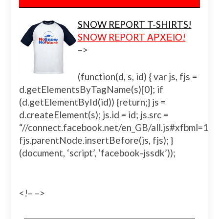
SNOW REPORT T-SHIRTS!
SNOW REPORT ΑΡΧΕΙΟ!
–>
(function(d, s, id) { var js, fjs =
d.getElementsByTagName(s)[0]; if
(d.getElementById(id)) {return;} js =
d.createElement(s); js.id = id; js.src =
“//connect.facebook.net/en_GB/all.js#xfbml=
fjs.parentNode.insertBefore(js, fjs); }
(document, ‘script’, ‘facebook-jssdk’));
<!– –>