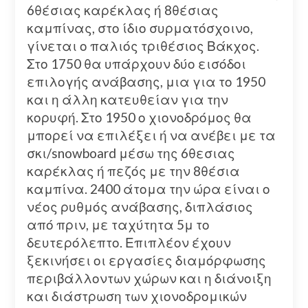
6θέσιας καρέκλας ή 8θέσιας
καμπίνας, στο ίδιο συρματόσχοινο,
γίνεται ο παλιός τριθέσιος Βάκχος.
Στο 1750 θα υπάρχουν δύο εισόδοι
επιλογής ανάβασης, μια για το 1950
και η άλλη κατευθείαν για την
κορυφή. Στο 1950 ο χιονοδρόμος θα
μπορεί να επιλέξει ή να ανέβει με τα
σκι/snowboard μέσω της 6θεσιας
καρέκλας ή πεζός με την 8θέσια
καμπίνα. 2400 άτομα την ώρα είναι ο
νέος ρυθμός ανάβασης, διπλάσιος
από πριν, με ταχύτητα 5μ το
δευτερόλεπτο. Επιπλέον έχουν
ξεκινήσει οι εργασίες διαμόρφωσης
περιβάλλοντων χώρων και η διάνοιξη
και διάστρωση των χιονοδρομικών