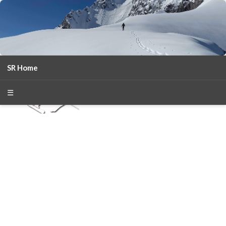
SR Home
season 2025-26
30
χρόνια Snow Report
☰