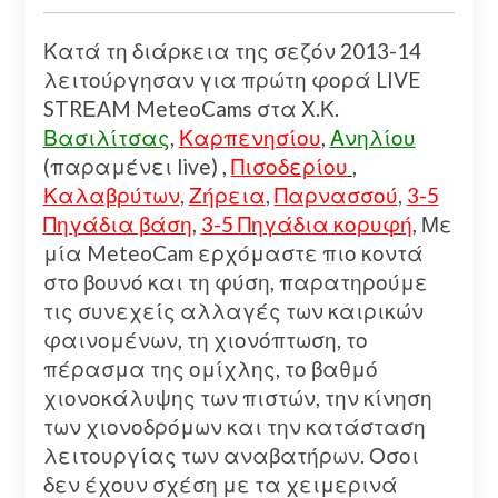
Κατά τη διάρκεια της σεζόν 2013-14
λειτούργησαν για πρώτη φορά LIVE
STRΕAM MeteoCams στα Χ.Κ.
Βασιλίτσας
,
Καρπενησίου
,
Ανηλίου
(παραμένει live) ,
Πισοδερίου
,
Καλαβρύτων
,
Ζήρεια
,
Παρνασσού
,
3-5
Πηγάδια βάση
,
3-5 Πηγάδια κορυφή
, Με
μία MeteoCam ερχόμαστε πιο κοντά
στο βουνό και τη φύση, παρατηρούμε
τις συνεχείς αλλαγές των καιρικών
φαινομένων, τη χιονόπτωση, το
πέρασμα της ομίχλης, το βαθμό
χιονοκάλυψης των πιστών, την κίνηση
των χιονοδρόμων και την κατάσταση
λειτουργίας των αναβατήρων. Οσοι
δεν έχουν σχέση με τα χειμερινά