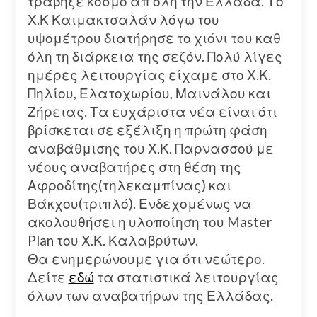
τράβηξε κόσμο απ όλη την Ελλάδα. Tο
Χ.Κ Καιμακτσαλάν λόγω του
υψομέτρου διατήρησε το χιόνι του καθ
όλη τη διάρκεια της σεζόν. Πολύ λίγες
ημέρες λειτουργίας είχαμε στο Χ.Κ.
Πηλίου, Ελατοχωρίου, Μαινάλου και
Ζήρειας. Τα ευχάριστα νέα είναι ότι
βρίσκεται σε εξέλιξη η πρώτη φάση
αναβάθμισης του Χ.Κ. Παρνασσού με
νέους αναβατήρες στη θέση της
Αφροδίτης(τηλεκαμπίνας) και
Βάκχου(τριπλό). Ενδεχομένως να
ακολουθήσει η υλοποίηση του Master
Plan του Χ.Κ. Καλαβρύτων.
Θα ενημερώνουμε για ότι νεώτερο.
Δείτε
εδώ
τα στατιστικά λειτουργίας
όλων των αναβατήρων της Ελλάδας.