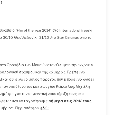
!!
ραβείο “Film of the year 2014” στο International freeski
άτρα 30/10, Θεσσαλονίκη 31/10 στα Ster Cinemas από το
 στο Οροπέδιο των Μουσών στον Ολυμπο την 1/9/2014
ρολογικού σταθμού και της κάμερας. Πρέπει να
d και ότι είναι ο μόνος πάροχος που μπορεί να δώσει
με τον υπεύθυνο του καταφυγίου Κάκκαλος, Μιχάλη
Δημήτρη για την σημαντική υποστήριξη τους στο
α φέτος και καταγράφουμε
σήμερα στις 20:46 τους
έμβριο!!! Περισσότερα
εδώ!