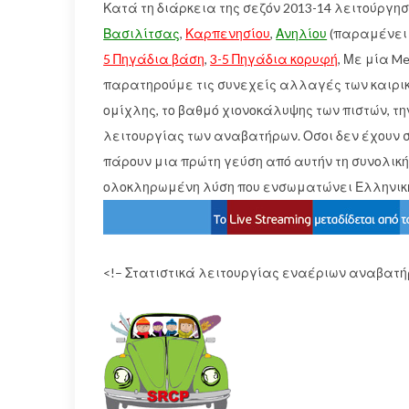
Κατά τη διάρκεια της σεζόν 2013-14 λειτούργη
Βασιλίτσας
,
Καρπενησίου
,
Ανηλίου
(παραμένει l
5 Πηγάδια βάση
,
3-5 Πηγάδια κορυφή
, Με μία M
παρατηρούμε τις συνεχείς αλλαγές των καιρικ
ομίχλης, το βαθμό χιονοκάλυψης των πιστών, τη
λειτουργίας των αναβατήρων. Οσοι δεν έχουν σ
πάρουν μια πρώτη γεύση από αυτήν τη συνολική
ολοκληρωμένη λύση που ενσωματώνει Ελληνικ
<!– Στατιστικά λειτουργίας εναέριων αναβατή