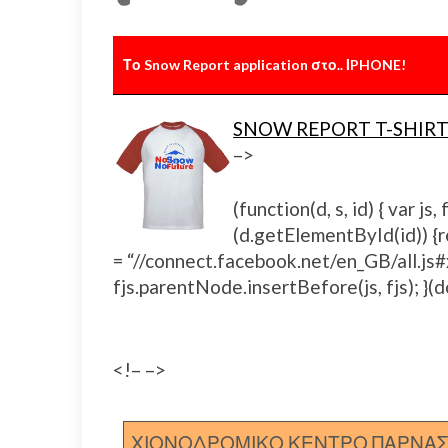
Το Snow Report application στο.. ΙPHONE!
SNOW REPORT T-SHIRT
–>
(function(d, s, id) { var 
(d.getElementById(id)) {ret
= “//connect.facebook.net/en_GB/all.
fjs.parentNode.insertBefore(js, fjs); }(d
<!– –>
ΧΙΟΝΟΔΡΟΜΙΚΟ ΚΕΝΤΡΟ ΠΑΡΝΑ