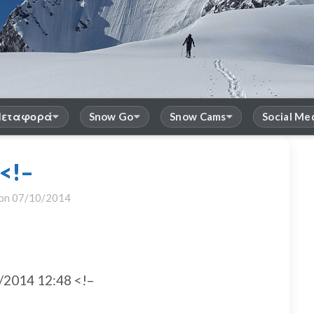
εταφορά
Snow Go
Snow Cams
Social Me
<!–
 on
07/10/2014
2014 12:48 <!–