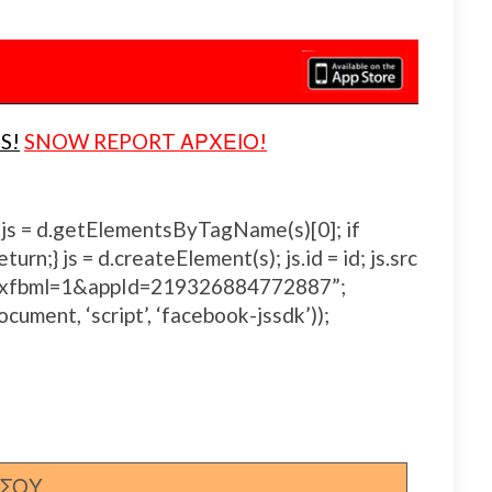
S!
SNOW REPORT ΑΡΧΕΙΟ!
js, fjs = d.getElementsByTagName(s)[0]; if
urn;} js = d.createElement(s); js.id = id; js.src
js#xfbml=1&appId=219326884772887”;
ocument, ‘script’, ‘facebook-jssdk’));
ΣΣΟΥ