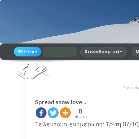
SR Home
Posts Home
Χιονοδρομικά
Μ
30
χρόνια Snow Report
season 2025-26
Posted
Spread snow love...
0
Shares
Τελευταία ενημέρωση: Τρίτη 07/10/