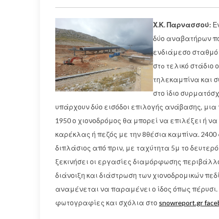
Χ.Κ. Παρνασσού:
Εν
δύο αναβατήρων πο
ενδιάμεσο σταθμό 
στo τελικό στάδιο
τηλεκαμπίνα και σ
στο ίδιο συρματόσχ
υπάρχουν δύο εισόδοι επιλογής ανάβασης, μια γ
1950 ο χιονοδρόμος θα μπορεί να επιλέξει ή να
καρέκλας ή πεζός με την 8θέσια καμπίνα. 2400
διπλάσιος από πριν, με ταχύτητα 5μ το δευτερ
ξεκινήσει οι εργασίες διαμόρφωσης περιβάλλ
διάνοιξη και διάστρωση των χιονοδρομικών πεδ
αναμένεται να παραμένει ο ίδος όπως πέρυσι.
φωτογραφίες και σχόλια στο
snowreport.gr face