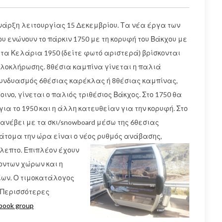
άρξη λειτουργίας 15 Δεκεμβρίου. Τα νέα έργα των
υ ενώνουν το πάρκιν 1750 με τη κορυφή του Βάκχου με
τα Κελάρια 1950 (δείτε φωτό αριστερά) βρίσκονται
 ολοκλήρωσης. 8θέσια καμπίνα γίνεται η παλιά
υνδυασμός 6θέσιας καρέκλας ή 8θέσιας καμπίνας,
οινο, γίνεται ο παλιός τριθέσιος Βάκχος. Στο 1750 θα
ια το 1950 και η άλλη κατευθείαν για την κορυφή. Στο
 ανέβει με τα σκι/snowboard μέσω της 6θεσιας
 άτομα την ώρα είναι ο νέος ρυθμός ανάβασης,
όλεπτο.
Επιπλέον έχουν
οντων χώρων και η
ίων. Ο τιμοκατάλογος
 Περισσότερες
book group