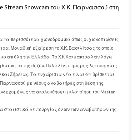
ive Stream Snowcam του Χ.Κ. Παρνασσού στη
α τα περισσότερα χιονοδρομικά όπως οι χιονοπτώσεις
α. Μοναδική εξαίρεση το Χ.Κ. Βασιλίτσας το οποίο
σμο απ όλη την Ελλάδα. Tο Χ.Κ Καιμακτσαλάν λόγω
τη διάρκεια της σεζόν. Πολύ λίγες ημέρες λειτουργίας
 και Ζήρειας. Τα ευχάριστα νέα είναι ότι βρίσκεται
. Παρνασσού με νέους αναβατήρες στη θέση της
Ενδεχομένως να ακολουθήσει η υλοποίηση του Master
α στατιστικά λειτουργίας όλων των αναβατήρων της