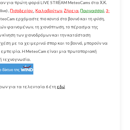
σαν για πρώτη φορά LIVE STRΕAM MeteoCams στα Χ.Κ.
ive) ,
Πισοδερίου
,
Καλαβρύτων
,
Ζήρεια
,
Παρνασσού
,
3-
eteoCam ερχόμαστε πιο κοντά στο βουνό και τη φύση,
ών φαινομένων, τη χιονόπτωση, το πέρασμα της
ν κίνηση των χιονοδρόμων και την κατάσταση
χέση με τα χειμερινά σπορ και το βουνό, μπορούν να
 εμπειρία. H MeteoCam είναι μια πρωτοποριακή
ή τεχνογνωσία.
ρων για τα τελευταία 6 έτη
εδώ