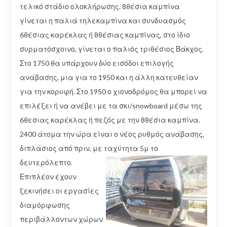
τελικό στάδιο ολοκλήρωσης. 8θέσια καμπίνα
γίνεται η παλιά τηλεκαμπίνα και συνδυασμός
6θέσιας καρέκλας ή 8θέσιας καμπίνας, στο ίδιο
συρματόσχοινο, γίνεται ο παλιός τριθέσιος Βάκχος.
Στο 1750 θα υπάρχουν δύο εισόδοι επιλογής
ανάβασης, μια για το 1950 και η άλλη κατευθείαν
για την κορυφή. Στο 1950 ο χιονοδρόμος θα μπορεί να
επιλέξει ή να ανέβει με τα σκι/snowboard μέσω της
6θεσιας καρέκλας ή πεζός με την 8θέσια καμπίνα.
2400 άτομα την ώρα είναι ο νέος ρυθμός ανάβασης,
διπλάσιος από πριν, με ταχύτητα 5μ το
δευτερόλεπτο.
Επιπλέον έχουν
ξεκινήσει οι εργασίες
διαμόρφωσης
περιβάλλοντων χώρων