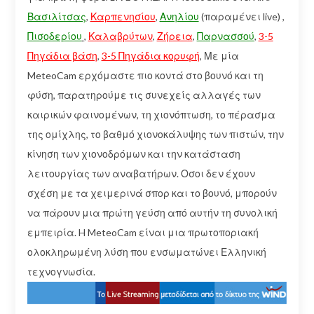
Βασιλίτσας
,
Καρπενησίου
,
Ανηλίου
(παραμένει live) ,
Πισοδερίου
,
Καλαβρύτων
,
Ζήρεια
,
Παρνασσού
,
3-5
Πηγάδια βάση
,
3-5 Πηγάδια κορυφή
, Με μία
MeteoCam ερχόμαστε πιο κοντά στο βουνό και τη
φύση, παρατηρούμε τις συνεχείς αλλαγές των
καιρικών φαινομένων, τη χιονόπτωση, το πέρασμα
της ομίχλης, το βαθμό χιονοκάλυψης των πιστών, την
κίνηση των χιονοδρόμων και την κατάσταση
λειτουργίας των αναβατήρων. Οσοι δεν έχουν
σχέση με τα χειμερινά σπορ και το βουνό, μπορούν
να πάρουν μια πρώτη γεύση από αυτήν τη συνολική
εμπειρία. H MeteoCam είναι μια πρωτοποριακή
ολοκληρωμένη λύση που ενσωματώνει Ελληνική
τεχνογνωσία.