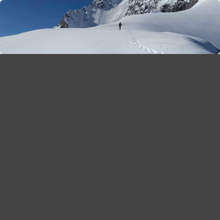
season 2025-26
30
χρόνια Snow Report