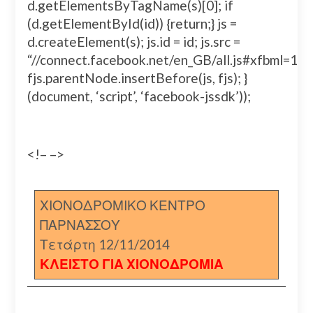
d.getElementsByTagName(s)[0]; if
(d.getElementById(id)) {return;} js =
d.createElement(s); js.id = id; js.src =
“//connect.facebook.net/en_GB/all.js#xfbml=
fjs.parentNode.insertBefore(js, fjs); }
(document, ‘script’, ‘facebook-jssdk’));
<!– –>
ΧΙΟΝΟΔΡΟΜΙΚΟ ΚΕΝΤΡΟ
ΠΑΡΝΑΣΣΟΥ
Τετάρτη 12/11/2014
ΚΛΕΙΣΤΟ ΓΙΑ ΧΙΟΝΟΔΡΟΜΙΑ