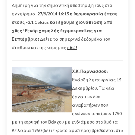
Δημήτρη για την σημαντική υποστήριξη τους στο
εγχείρημα.
27/9/2014 16:15 η θερμοκρασία έπεσε
στους -3.1 Celcius και έχουμε χιονόπτωση από
χθες! Ρεκόρ χαμηλής θερμοκρασίας για
Σεπτέμβριο!
Δείτε τα σημερινά δεδομένα του
σταθμού και της κάμερας
εδώ!
Χ.Κ. Παρνασσού:
Ενάρξη λειτουργίας 15
Δεκεμβρίου. Τα νέα
έργα των δύο
αναβατήρων που
ενώνουν το πάρκιν 1750
με τη κορυφή του Βάκχου με ενδιάμεσο σταθμό τα
Κελάρια 1950 (δείτε φωτό αριστερά) βρίσκονται στo