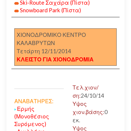
Ski-Route Σαχάρα (Πίστα)
Snowboard Park (Πίστα)
ΧΙΟΝΟΔΡΟΜΙΚΟ ΚΕΝΤΡΟ
ΚΑΛΑΒΡΥΤΩΝ
Τετάρτη 12/11/2014
ΚΛΕΙΣΤΟ ΓΙΑ ΧΙΟΝΟΔΡΟΜΙΑ
Τελ.χιον/
ση:
24/10/14
ΑΝΑΒΑΤΗΡΕΣ:
Υψος
Ερμής
χιον.βάσης:
0
(Μονοθέσιος
εκ.
Συρόμενος)
Υψος