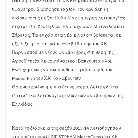
απ όλη την Ελλάδα. Tο Χ.Κ Καιμακτσαλάν λόγω του
υψομέτρου διατήρησε το χιόνι του καθ όλη τη
διάρκεια της σεζόν. Πολύ λίγες ημέρες λειτουργίας
είχαμε στο Χ.Κ. Πηλίου, Ελατοχωρίου, Μαινάλου και
Ζήρειας. Τα ευχάριστα νέα είναι ότι βρίσκεται σε
εξέλιξη η πρώτη φάση αναβάθμισης του Χ.Κ.
Παρνασσού με νέους αναβατήρες στη θέση της
Αφροδίτης(τηλεκαμπίνας) και Βάκχου(τριπλό).
Ενδεχομένως να ακολουθήσει η υλοποίηση του
Master Plan του Χ.Κ. Καλαβρύτων.
Θα ενημερώνουμε για ότι νεώτερο. Δείτε
εδώ
τα
στατιστικά λειτουργίας όλων των αναβατήρων της
Ελλάδας.
Κατά τη διάρκεια της σεζόν 2013-14 λειτούργησαν
για πρώτη φορά LIVE STRΕAM MeteoCams στα Χ.Κ.