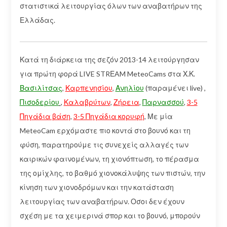
στατιστικά λειτουργίας όλων των αναβατήρων της
Ελλάδας.
Κατά τη διάρκεια της σεζόν 2013-14 λειτούργησαν
για πρώτη φορά LIVE STRΕAM MeteoCams στα Χ.Κ.
Βασιλίτσας
,
Καρπενησίου
,
Ανηλίου
(παραμένει live) ,
Πισοδερίου
,
Καλαβρύτων
,
Ζήρεια
,
Παρνασσού
,
3-5
Πηγάδια βάση
,
3-5 Πηγάδια κορυφή
, Με μία
MeteoCam ερχόμαστε πιο κοντά στο βουνό και τη
φύση, παρατηρούμε τις συνεχείς αλλαγές των
καιρικών φαινομένων, τη χιονόπτωση, το πέρασμα
της ομίχλης, το βαθμό χιονοκάλυψης των πιστών, την
κίνηση των χιονοδρόμων και την κατάσταση
λειτουργίας των αναβατήρων. Οσοι δεν έχουν
σχέση με τα χειμερινά σπορ και το βουνό, μπορούν