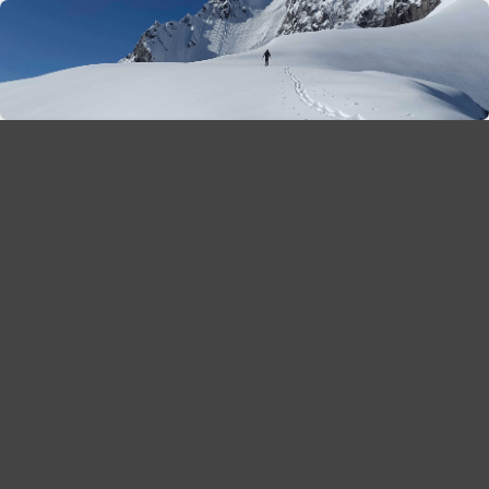
season 2025-26
30
χρόνια Snow Report