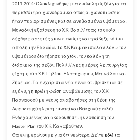
2013-2014: Ολοκληρώθηκε μια δύσκολη σεζόν για τα
περισσότερα χιονοδρομικά όπως οι χιονοπτώσεις
ήταν περιορισμένες και σε ανεβασμένα υψόμετρα.
Μοναδική εξαίρεση το Χ.Κ. Βασιλίτσας το οποίο
δέχθηκε αρκετές χιονοπτώσεις και τράβηξε κόσμο
απ όλη την Ελλάδα. Tο Χ.Κ Καιμακτσαλάν λόγω του
υψομέτρου διατήρησε το χιόνι του καθ όλη τη
διάρκεια της σεζόν. Πολύ λίγες ημέρες λειτουργίας
είχαμε στο Χ.Κ. Πηλίου, Ελατοχωρίου, Μαινάλου και
Ζήρειας. Τα ευχάριστα νέα είναι ότι βρίσκεται σε
εξέλιξη η πρώτη φάση αναβάθμισης του Χ.Κ.
Παρνασσού με νέους αναβατήρες στη θέση της
Αφροδίτης(τηλεκαμπίνας) και Βάκχου(τριπλό).
Ενδεχομένως να ακολουθήσει η υλοποίηση του
Master Plan του Χ.Κ. Καλαβρύτων.
Θα ενημερώνουμε για ότι νεώτερο. Δείτε
εδώ
τα