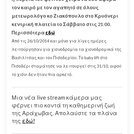
τον καιρό με τον αγαπητό σε όλους
μετεωρολόγο κο Ζιακόπουλο στο Κρυόνερι
κεντρική πλατεία το Σάββατο στις 21:00.
Περισσότερα
εδώ
Από τις 26/10/2014 και μόνο για λίγες ημέρες
λειτούργησαν για χιονοδρομία τα χιονοδρομικά της
Βασιλίτσας και του Πισοδερίου. Το baby lift στο
Πισοδέρι σταμάτησε να λειτουργεί στις 31/10, αφού
το χιόνι δεν ήταν πια αρκετό.
Μια νέα live stream κάμερα μας
φέρνει πιο κοντά τη καθημερινή ζωή
της Αράχωβας. Απολαύστε τα πλάνα
της
εδώ!