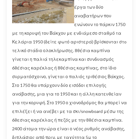
έργα των δύο
αναβατήρων που
ενώνουν το πάρκιν 1750
με τη κορυφή του Βάκχου με ενδιάμεσο σταθμό τα
Κελάρια 1950 (δείτε φωτό αριστερά) βρίσκονται στo
τελικό στάδιο ολοκλήρωσης. 8θέσια καμπίνα
γίνεται η παλιά τηλεκαμπίνα και συνδυασμός
6θέσιας καρέκλας ή 8θέσιας καμπίνας, στο ίδιο
συρματόσχοινο, γίνεται ο παλιός τριθέσιος Βάκχος.
Στο 1750 θα υπάρχουν δύο εισόδοι επιλογής
ανάβασης, μια για το 1950 και η άλλη κατευθείαν
για την κορυφή. Στο 1950 ο χιονοδρόμος θα μπορεί να
επιλέξει ή να ανέβει με τα σκι/snowboard μέσω της
6θεσιας καρέκλας ή πεζός με την 8θέσια καμπίνα.
2400 άτομα την ώρα είναι ο νέος ρυθμός ανάβασης,
διπλάσιος από πριν, με ταχύτητα 5μ το