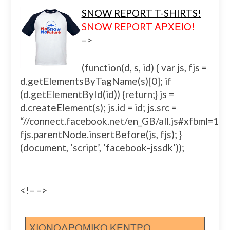
SNOW REPORT T-SHIRTS!
SNOW REPORT ΑΡΧΕΙΟ!
–>
(function(d, s, id) { var js, fjs =
d.getElementsByTagName(s)[0]; if
(d.getElementById(id)) {return;} js =
d.createElement(s); js.id = id; js.src =
“//connect.facebook.net/en_GB/all.js#xfbml=
fjs.parentNode.insertBefore(js, fjs); }
(document, ‘script’, ‘facebook-jssdk’));
<!– –>
ΧΙΟΝΟΔΡΟΜΙΚΟ ΚΕΝΤΡΟ