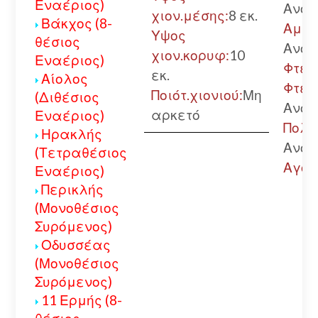
Εναέριος)
Ανοι
χιον.μέσης:
8 εκ.
Βάκχος (8-
Αμφί
Υψος
θέσιος
Ανοι
χιον.κορυφ:
10
Εναέριος)
Φτερ
εκ.
Αίολος
Φτερ
Ποιότ.χιονιού:
Μη
(Διθέσιος
Ανοι
αρκετό
Εναέριος)
Πολύ
Ηρακλής
Ανοι
(Τετραθέσιος
Αγόρ
Εναέριος)
Περικλής
(Μονοθέσιος
Συρόμενος)
Οδυσσέας
(Μονοθέσιος
Συρόμενος)
11 Ερμής (8-