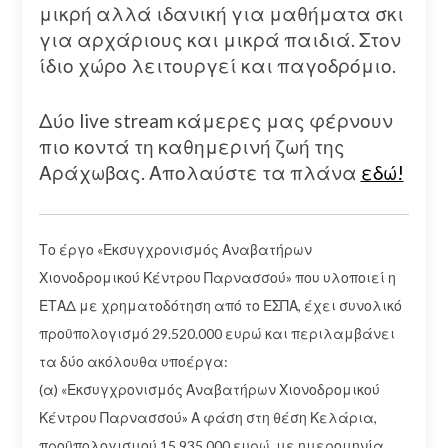
μικρή αλλά ιδανική για μαθήματα σκι
για αρχάριους και μικρά παιδιά. Στον
ίδιο χώρο λειτουργεί και παγοδρόμιο.
Δύο live stream κάμερες μας φέρνουν
πιο κοντά τη καθημερινή ζωή της
Αράχωβας. Απολαύστε τα πλάνα
εδώ!
Το έργο «Εκσυγχρονισμός Αναβατήρων
Χιονοδρομικού Κέντρου Παρνασσού» που υλοποιεί η
ΕΤΑΔ με χρηματοδότηση από το ΕΣΠΑ, έχει συνολικό
προϋπολογισμό 29.520.000 ευρώ και περιλαμβάνει
τα δύο ακόλουθα υποέργα:
(α) «Εκσυγχρονισμός Αναβατήρων Χιονοδρομικού
Κέντρου Παρνασσού» Α φάση στη θέση Κελάρια,
προϋπολογισμού 15.935.000 ευρώ, με ημερομηνία