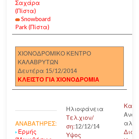
Σαχάρα
(Πίστα)
Snowboard
Park (Πίστα)
ΧΙΟΝΟΔΡΟΜΙΚΟ ΚΕΝΤΡΟ
ΚΑΛΑΒΡΥΤΩΝ
Δευτέρα 15/12/2014
ΚΛΕΙΣΤΟ ΓΙΑ ΧΙΟΝΟΔΡΟΜΙΑ
Καλά
Ηλιοφάνεια
Ανοι
Τελ.χιον/
αλυσ
ΑΝΑΒΑΤΗΡΕΣ:
ση:
12/12/14
Ερμής
Διακ
Υψος