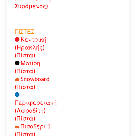
Συρόμενος)
ΠΙΣΤΕΣ:
Κεντρική
(Ηρακλής)
(Πίστα)
Μαύρη
(Πίστα)
Snowboard
(Πίστα)
Περιφερειακή
(Αφροδίτη)
(Πίστα)
Πισοδέρι 1
(Πίστα)