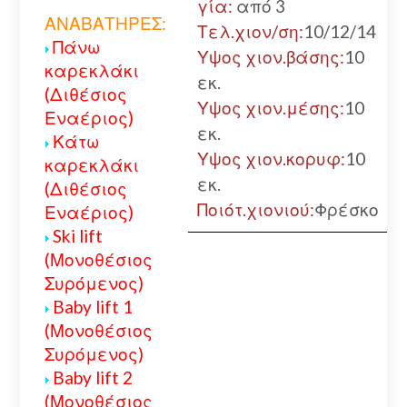
γία:
από 3
ΑΝΑΒΑΤΗΡΕΣ:
Τελ.χιον/ση:
10/12/14
Πάνω
Υψος χιον.βάσης:
10
καρεκλάκι
εκ.
(Διθέσιος
Υψος χιον.μέσης:
10
Εναέριος)
εκ.
Κάτω
Υψος χιον.κορυφ:
10
καρεκλάκι
εκ.
(Διθέσιος
Ποιότ.χιονιού:
Φρέσκο
Εναέριος)
Ski lift
(Μονοθέσιος
Συρόμενος)
Baby lift 1
(Μονοθέσιος
Συρόμενος)
Baby lift 2
(Μονοθέσιος