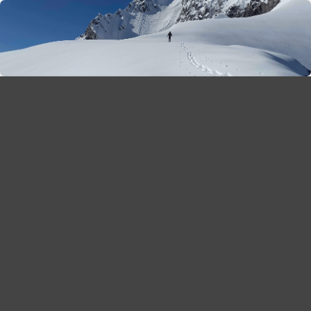
season 2025-26
30
χρόνια Snow Report