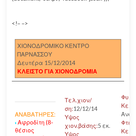
<!– –>
ΧΙΟΝΟΔΡΟΜΙΚΟ ΚΕΝΤΡΟ
ΠΑΡΝΑΣΣΟΥ
Δευτέρα 15/12/2014
ΚΛΕΙΣΤΟ ΓΙΑ ΧΙΟΝΟΔΡΟΜΙΑ
Φυλά
Τελ.χιον/
Κελλ
ση:
12/12/14
Ανοι
ΑΝΑΒΑΤΗΡΕΣ:
Υψος
Αφροδίτη (8-
Φτερ
χιον.βάσης:
5 εκ.
θέσιος
Κελλ
Υψος