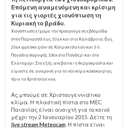
Επόμενη αναμενόμενη και κρίσιμη
για τις γιορτές χιονόπτωση τη
Κυριακή το βράδυ.
Χιονόπτωση είχαμε την προηγούμενη εβδομάδα
στον Παρνασσό έως 10 εκ και στα Καλάβρυτα. Έως
25εκ φρέσκο χιόνι σε Καϊμακτσαλάν και 3-5
Πηγάδια (κορυφή), 10εκ στο Πισοδέρι και στο
Ελατοχώρι. Στο εξής ανεβαίνει η θερμοκρασία και
είμαστε σε αναμονή για το νέο κύμα κακοκαιρίας
πριν τα Χριστούγεννα.
Ας μπούμε σε Χριστουγεννιάτικο
κλίμα. H πλαστική πίστα στο MEC
Παιανίας είναι ανοιχτή για το κοινό
μέχρι την 2 Ιανουαρίου 2015. Δείτε τη
live stream Meteocam
. Η πίστα είναι