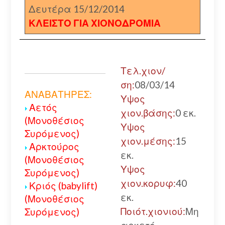
Δευτέρα 15/12/2014
ΚΛΕΙΣΤΟ ΓΙΑ ΧΙΟΝΟΔΡΟΜΙΑ
Τελ.χιον/
ση:
08/03/14
ΑΝΑΒΑΤΗΡΕΣ:
Υψος
Αετός
χιον.βάσης:
0 εκ.
(Μονοθέσιος
Υψος
Συρόμενος)
χιον.μέσης:
15
Αρκτούρος
εκ.
(Μονοθέσιος
Υψος
Συρόμενος)
χιον.κορυφ:
40
Κριός (babylift)
εκ.
(Μονοθέσιος
Ποιότ.χιονιού:
Μη
Συρόμενος)