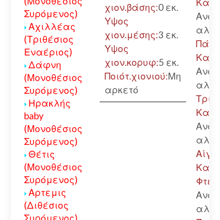
(Μονοθέσιος
Καλά
χιον.βάσης:
0 εκ.
Συρόμενος)
Ανοι
Υψος
Αχιλλέας
αλυσ
χιον.μέσης:
3 εκ.
(Τριθέσιος
Πάτρ
Υψος
Εναέριος)
Καλά
χιον.κορυφ:
5 εκ.
Δάφνη
Ανοι
Ποιότ.χιονιού:
Μη
(Μονοθέσιος
αλυσ
αρκετό
Συρόμενος)
Τριπ
Ηρακλής
Καλά
baby
Ανοι
(Μονοθέσιος
αλυσ
Συρόμενος)
Αίγιο
Θέτις
(Μονοθέσιος
Καλά
Συρόμενος)
Φτερ
Αρτεμις
Ανοι
(Διθέσιος
αλυσ
Συρόμενος)