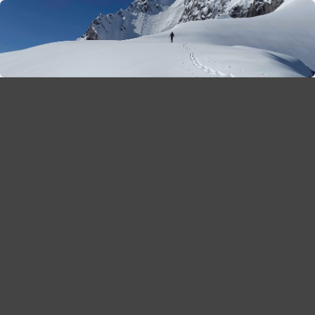
season 2025-26
30
χρόνια Snow Report