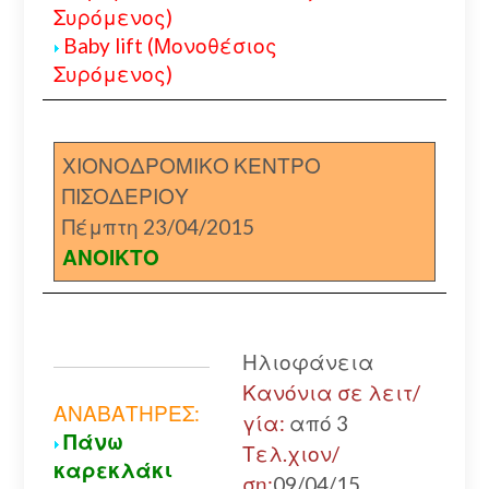
Συρόμενος)
Baby lift (Μονοθέσιος
Συρόμενος)
ΧΙΟΝΟΔΡΟΜΙΚΟ ΚΕΝΤΡΟ
ΠΙΣΟΔΕΡΙΟΥ
Πέμπτη 23/04/2015
ΑΝΟΙΚΤΟ
Ηλιοφάνεια
Κανόνια σε λειτ/
ΑΝΑΒΑΤΗΡΕΣ:
γία:
από 3
Πάνω
Τελ.χιον/
καρεκλάκι
ση:
09/04/15