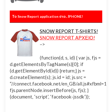
Το Snow Report application στο.. ΙPHONE!
SNOW REPORT T-SHIRTS!
SNOW REPORT ΑΡΧΕΙΟ!
–>
(function(d, s, id) { var js, fjs =
d.getElementsByTagName(s)[0]; if
(d.getElementById(id)) {return;} js =
d.createElement(s); js.id = id; js.src =
“//connect.facebook.net/en_GB/all.js#xfbml=
fjs.parentNode.insertBefore(js, fjs); }
(document, ‘script’, ‘facebook-jssdk’));