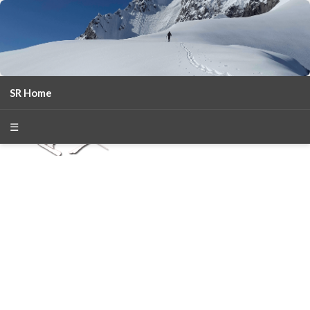
SR Home
season 2025-26
30
χρόνια Snow Report
☰