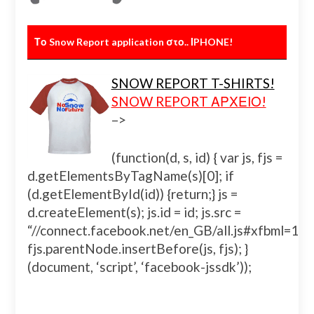
Το Snow Report application στο.. ΙPHONE!
SNOW REPORT T-SHIRTS!
SNOW REPORT ΑΡΧΕΙΟ!
–>
(function(d, s, id) { var js, fjs =
d.getElementsByTagName(s)[0]; if
(d.getElementById(id)) {return;} js =
d.createElement(s); js.id = id; js.src =
“//connect.facebook.net/en_GB/all.js#xfbml=
fjs.parentNode.insertBefore(js, fjs); }
(document, ‘script’, ‘facebook-jssdk’));