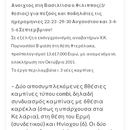
Ανοιχτος στη Βασιλίτσα ο Φιλιππος(3/
θεσιος) για πεζούς και ποδηλάτες τις
ημερομηνιες 22-23 -29-30 Αυγουστου και 3-4-
5-6 Σεπτεμβριου!
Σε εξέλιξη ο εκσυγχρονισμός αναβατήρων Χ.Κ.
Παρνασσού Β φάση στη θέση Φτερόλακα,
προϋπολογισμού 13.617.000 Ευρώ, με αναμενόμενη
ολοκλήρωση τον Οκτώβριο 2015.
Το έργο περιλαμβάνει: 3 νέες καμπίνες
– Δύο αποσυμπλεκόμενες 8θέσιες
καμπίνες τύπου combi, δηλαδή
συνδυασμός καμπίνας με 6θέσια
καρέκλα (όπως η υπάρχουσα στα
Κελάρια), στη θέση του Ερμή
(συνδετικού) και Ηνίοχου (6). Οι δύο