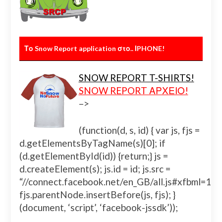
Το Snow Report application στο.. ΙPHONE!
SNOW REPORT T-SHIRTS!
SNOW REPORT ΑΡΧΕΙΟ!
–>
(function(d, s, id) { var js, fjs =
d.getElementsByTagName(s)[0]; if
(d.getElementById(id)) {return;} js =
d.createElement(s); js.id = id; js.src =
“//connect.facebook.net/en_GB/all.js#xfbml=
fjs.parentNode.insertBefore(js, fjs); }
(document, ‘script’, ‘facebook-jssdk’));