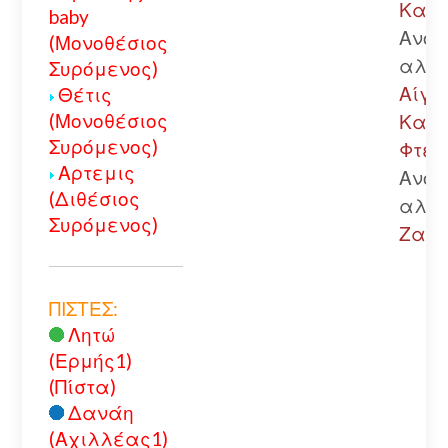
Καλά
baby
Ανοι
(Μονοθέσιος
αλυσ
Συρόμενος)
Αίγιο
Θέτις
(Μονοθέσιος
Καλά
Συρόμενος)
Φτερ
Αρτεμις
Ανοι
(Διθέσιος
αλυσ
Συρόμενος)
Ζαρο
ΠΙΣΤΕΣ:
Λητώ
(Ερμής1)
(Πίστα)
Δανάη
(Αχιλλέας1)