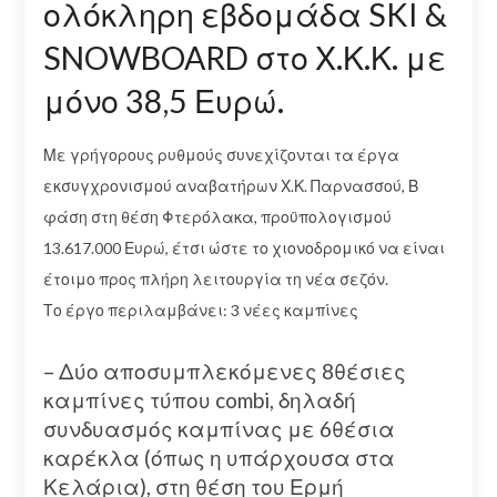
ολόκληρη εβδομάδα SKI &
SNOWBOARD στο Χ.Κ.Κ. με
μόνο 38,5 Ευρώ.
Με γρήγορους ρυθμούς συνεχίζονται τα έργα
εκσυγχρονισμού αναβατήρων Χ.Κ. Παρνασσού, Β
φάση στη θέση Φτερόλακα, προϋπολογισμού
13.617.000 Ευρώ, έτσι ώστε το χιονοδρομικό να είναι
έτοιμο προς πλήρη λειτουργία τη νέα σεζόν.
Το έργο περιλαμβάνει: 3 νέες καμπίνες
– Δύο αποσυμπλεκόμενες 8θέσιες
καμπίνες τύπου combi, δηλαδή
συνδυασμός καμπίνας με 6θέσια
καρέκλα (όπως η υπάρχουσα στα
Κελάρια), στη θέση του Ερμή