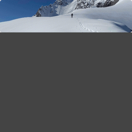
season 2025-26
30
χρόνια Snow Report