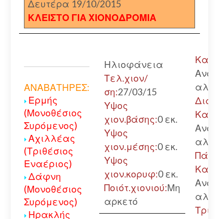
Δευτέρα 19/10/2015
ΚΛΕΙΣΤΟ ΓΙΑ ΧΙΟΝΟΔΡΟΜΙΑ
Καλά
Ηλιοφάνεια
Ανοι
Τελ.χιον/
αλυσ
ΑΝΑΒΑΤΗΡΕΣ:
ση:
27/03/15
Ερμής
Διακ
Υψος
(Μονοθέσιος
Καλά
χιον.βάσης:
0 εκ.
Συρόμενος)
Ανοι
Υψος
Αχιλλέας
αλυσ
χιον.μέσης:
0 εκ.
(Τριθέσιος
Πάτρ
Υψος
Εναέριος)
Καλά
χιον.κορυφ:
0 εκ.
Δάφνη
Ανοι
Ποιότ.χιονιού:
Μη
(Μονοθέσιος
αλυσ
αρκετό
Συρόμενος)
Τριπ
Ηρακλής