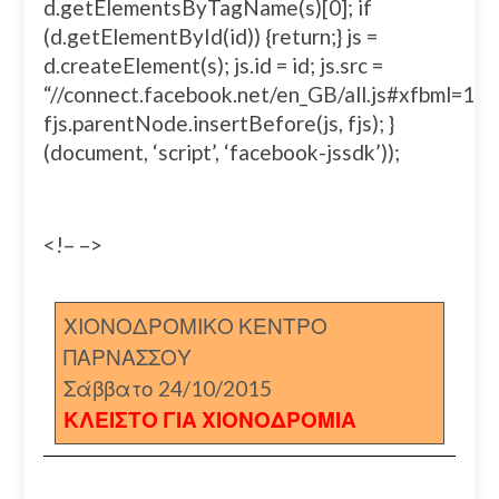
d.getElementsByTagName(s)[0]; if
(d.getElementById(id)) {return;} js =
d.createElement(s); js.id = id; js.src =
“//connect.facebook.net/en_GB/all.js#xfbml=
fjs.parentNode.insertBefore(js, fjs); }
(document, ‘script’, ‘facebook-jssdk’));
<!– –>
ΧΙΟΝΟΔΡΟΜΙΚΟ ΚΕΝΤΡΟ
ΠΑΡΝΑΣΣΟΥ
Σάββατο 24/10/2015
ΚΛΕΙΣΤΟ ΓΙΑ ΧΙΟΝΟΔΡΟΜΙΑ