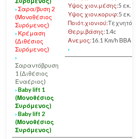
Συρόμενος)
Υψος χιον.μέσης:
5 εκ.
Σαρα/βυση 2
Υψος χιον.κορυφ:
5 εκ.
(Μονοθέσιος
Ποιότ.χιονιού:
Τεχνητό
Συρόμενος)
Θερμ.βάσης:
1.4c
Κρέμαση
Ανεμος:
16.1 Km/h ΒΒΑ
(Διθέσιος
Συρόμενος)
Σαραντόβρυση
1 (Διθέσιος
Εναέριος)
Baby lift 1
(Μονοθέσιος
Συρόμενος)
Baby lift 2
(Μονοθέσιος
Συρόμενος)