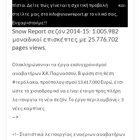
πίστα. Δείτε πώς γίνεται η σχετική προβολή
εδώ
και
στείλτε μας στο info@snowreport.gr το υλικό σας.
Ευχαριστούμε!!
Snow Report σεζόν 2014-15: 1.005.982
μοναδικοί επισκέπτες με 25.776.702
pages views.
Ολοκληρώνονται τα έργα εκσυγχρονισμού
αναβατήρων Χ.Κ. Παρνασσού, Β φάση στη θέση
Φτερόλακα, προϋπολογισμού 13.617.000 Ευρώ, έτσι
ώστε το χιονοδρομικό να είναι έτοιμο προς πλήρη
λειτουργία τη νέα σεζόν. Το έργο περιλαμβάνει: 3
νέες καμπίνες
–>
<!– Στατιστικά λειτουργίας εναέριων αναβατήρων