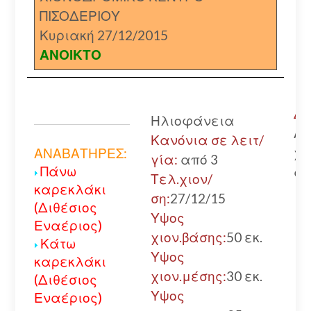
ΠΙΣΟΔΕΡΙΟΥ
Κυριακή 27/12/2015
ΑΝΟΙΚΤΟ
Δρ
Ηλιοφάνεια
Αν
Κανόνια σε λειτ/
χω
ΑΝΑΒΑΤΗΡΕΣ:
γία:
από 3
Πάνω
αλ
Τελ.χιον/
καρεκλάκι
ση:
27/12/15
(Διθέσιος
Υψος
Εναέριος)
χιον.βάσης:
50 εκ.
Κάτω
Υψος
καρεκλάκι
χιον.μέσης:
30 εκ.
(Διθέσιος
Υψος
Εναέριος)