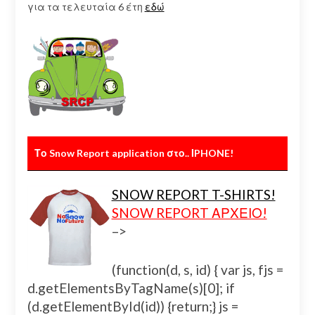
για τα τελευταία 6 έτη
εδώ
Το Snow Report application στο.. ΙPHONE!
SNOW REPORT T-SHIRTS!
SNOW REPORT ΑΡΧΕΙΟ!
–>
(function(d, s, id) { var js, fjs =
d.getElementsByTagName(s)[0]; if
(d.getElementById(id)) {return;} js =