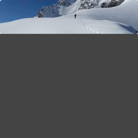
season 2025-26
30
χρόνια Snow Report