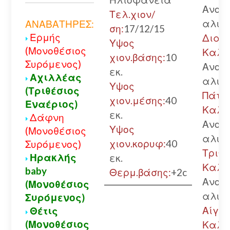
Ανοικ
Τελ.χιον/
αλυσ
ΑΝΑΒΑΤΗΡΕΣ:
ση:
17/12/15
Ερμής
Διακ
Υψος
(Μονοθέσιος
Καλά
χιον.βάσης:
10
Συρόμενος)
Ανοικ
εκ.
Αχιλλέας
αλυσ
Υψος
(Τριθέσιος
Πάτρ
χιον.μέσης:
40
Εναέριος)
Καλά
εκ.
Δάφνη
Ανοικ
Υψος
(Μονοθέσιος
αλυσ
χιον.κορυφ:
40
Συρόμενος)
Τριπο
Ηρακλής
εκ.
Καλά
baby
Θερμ.βάσης:
+2c
Ανοικ
(Μονοθέσιος
αλυσ
Συρόμενος)
Αίγιο.
Θέτις
(Μονοθέσιος
Καλά