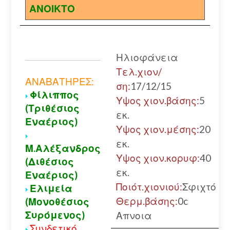
ΑΝΟΙΚΤΟ
Ηλιοφάνεια
Τελ.χιον/
ΑΝΑΒΑΤΗΡΕΣ:
ση:
17/12/15
Φίλιππος
Υψος χιον.βάσης:
5
(Τριθέσιος
εκ.
Εναέριος)
Υψος χιον.μέσης:
20
εκ.
Μ.Αλέξανδρος
Υψος χιον.κορυφ:
40
(Διθέσιος
εκ.
Εναέριος)
Ποιότ.χιονιού:
Σφιχτό
Ελιμεία
Θερμ.βάσης:
0c
(Μονοθέσιος
Συρόμενος)
Απνοια
Συνδετικό