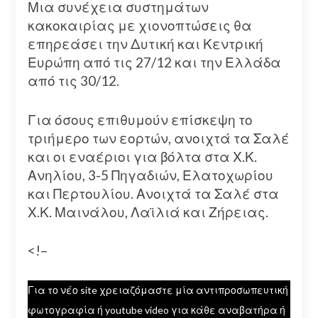
Μια συνέχεια συστημάτων
κακοκαιρίας με χιονοπτώσεις θα
επηρεάσει την Δυτική και Κεντρική
Ευρώπη από τις 27/12 και την Ελλάδα
από τις 30/12.
Για όσους επιθυμούν επίσκεψη το
τριήμερο των εορτών, ανοιχτά τα Σαλέ
και οι εναέριοι για βόλτα στα Χ.Κ.
Ανηλίου, 3-5 Πηγαδιών, Ελατοχωρίου
και Περτουλίου. Ανοιχτά τα Σαλέ στα
Χ.Κ. Μαινάλου, Λαϊλιά και Ζήρειας.
<!–
Για το νέο site χρειαζόμαστε μία αντιπροσωπευτική
φωτογραφία ή youtube video για κάθε αναβατήρα ή