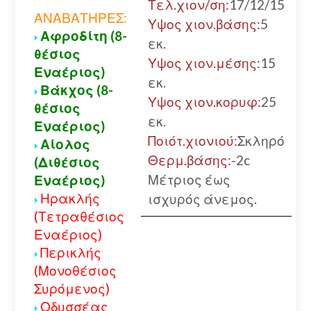
Τελ.χιον/ση:
17/12/15
ΑΝΑΒΑΤΗΡΕΣ:
Υψος χιον.βάσης:
5
Αφροδίτη (8-
εκ.
θέσιος
Υψος χιον.μέσης:
15
Εναέριος)
εκ.
Βάκχος (8-
Υψος χιον.κορυφ:
25
θέσιος
εκ.
Εναέριος)
Ποιότ.χιονιού:
Σκληρό
Αίολος
Θερμ.βάσης:
-2c
(Διθέσιος
Μέτριος έως
Εναέριος)
Ηρακλής
ισχυρός άνεμος.
(Τετραθέσιος
Εναέριος)
Περικλής
(Μονοθέσιος
Συρόμενος)
Οδυσσέας