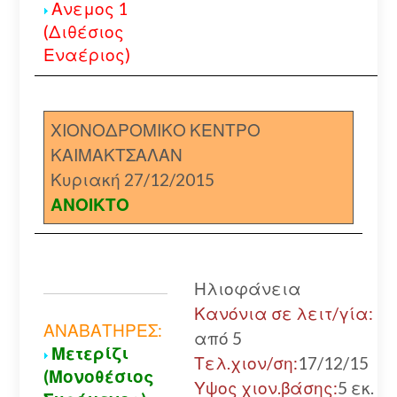
Ανεμος 1
(Διθέσιος
Εναέριος)
ΧΙΟΝΟΔΡΟΜΙΚΟ ΚΕΝΤΡΟ
ΚΑΙΜΑΚΤΣΑΛΑΝ
Κυριακή 27/12/2015
ΑΝΟΙΚΤΟ
Ηλιοφάνεια
Κανόνια σε λειτ/γία:
ΑΝΑΒΑΤΗΡΕΣ:
από 5
Μετερίζι
Τελ.χιον/ση:
17/12/15
(Μονοθέσιος
Υψος χιον.βάσης:
5 εκ.