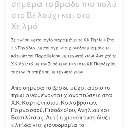
σήμερα το βράδυ πιο πολύ
στο Βελούχι και στο
Χελμό
Σε πλήρη λειτουργία παραμένει το Χ.Κ. Πηλίου. Στα
3-5 Πηγάδια, λειτουργεί για χιονοδρομία μόνο το
κάτω lift του Παραδείσου με τεχνητό χιόνι. Ανοιχτό το
Χ.Κ. Λαϊλιά με τον Συρόμενο 1 και στο Χ.Κ. Πισοδερίου
το baby lift στη βάση με τεχνητό χιόνι.
Απο σήμερα το βράδυ μέχρι αύριο το
πρωί αναμένονται χιονοπτώσεις στα
Χ.Κ. Καρπενησίου, Καλαβρύτων,
Παρνασσού, Πισοδερίου, Ανηλίου και
Βασιλίτσας. Αυτή η χιονόπτωση δίνει
ελπίδα για χιονοδρομία το