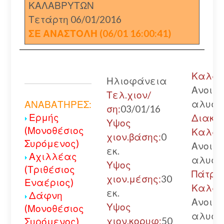
ΚΑΛΑΒΡΥΤΩΝ
Τετάρτη 06/01/2016
ΣΕ ΑΝΑΣΤΟΛΗ (06/01 16:00:41)
Καλάβρ
Ηλιοφάνεια
Ανοικτ
Τελ.χιον/
αλυσί
ΑΝΑΒΑΤΗΡΕΣ:
ση:
03/01/16
Ερμής
Διακο
Υψος
(Μονοθέσιος
Καλάβ
χιον.βάσης:
0
Συρόμενος)
Ανοικτ
εκ.
Αχιλλέας
αλυσί
Υψος
(Τριθέσιος
Πάτρα
χιον.μέσης:
30
Εναέριος)
Καλάβ
εκ.
Δάφνη
Ανοικτ
Υψος
(Μονοθέσιος
αλυσί
χιον.κορυφ:
50
Συρόμενος)