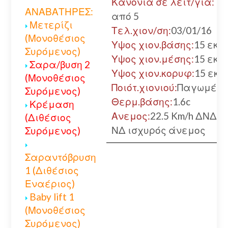
Κανόνια σε λειτ/γία:
ΑΝΑΒΑΤΗΡΕΣ:
από 5
Μετερίζι
Τελ.χιον/ση:
03/01/16
(Μονοθέσιος
Υψος χιον.βάσης:
15 εκ.
Συρόμενος)
Υψος χιον.μέσης:
15 εκ.
Σαρα/βυση 2
Υψος χιον.κορυφ:
15 εκ.
(Μονοθέσιος
Ποιότ.χιονιού:
Παγωμένο
Συρόμενος)
Θερμ.βάσης:
1.6c
Κρέμαση
Ανεμος:
22.5 Km/h ΔΝΔ
(Διθέσιος
ΝΔ ισχυρός άνεμος
Συρόμενος)
Σαραντόβρυση
1 (Διθέσιος
Εναέριος)
Baby lift 1
(Μονοθέσιος
Συρόμενος)