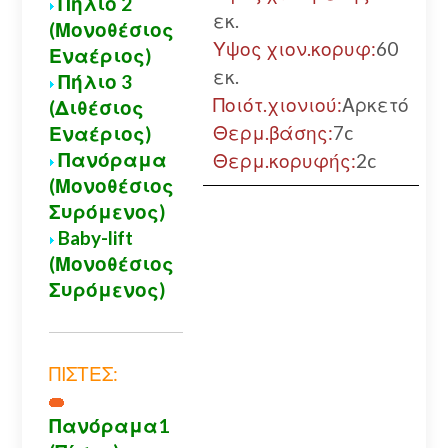
Πήλιο 2
εκ.
(Μονοθέσιος
Υψος χιον.κορυφ:
60
Εναέριος)
εκ.
Πήλιο 3
Ποιότ.χιονιού:
Αρκετό
(Διθέσιος
Θερμ.βάσης:
7c
Εναέριος)
Πανόραμα
Θερμ.κορυφής:
2c
(Μονοθέσιος
Συρόμενος)
Baby-lift
(Μονοθέσιος
Συρόμενος)
ΠΙΣΤΕΣ:
Πανόραμα1