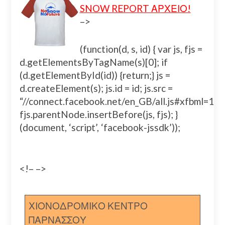
SNOW REPORT ΑΡΧΕΙΟ!
–>
(function(d, s, id) { var js, fjs =
d.getElementsByTagName(s)[0]; if
(d.getElementById(id)) {return;} js =
d.createElement(s); js.id = id; js.src =
“//connect.facebook.net/en_GB/all.js#xfbml=
fjs.parentNode.insertBefore(js, fjs); }
(document, ‘script’, ‘facebook-jssdk’));
<!– –>
ΧΙΟΝΟΔΡΟΜΙΚΟ ΚΕΝΤΡΟ
ΠΑΡΝΑΣΣΟΥ