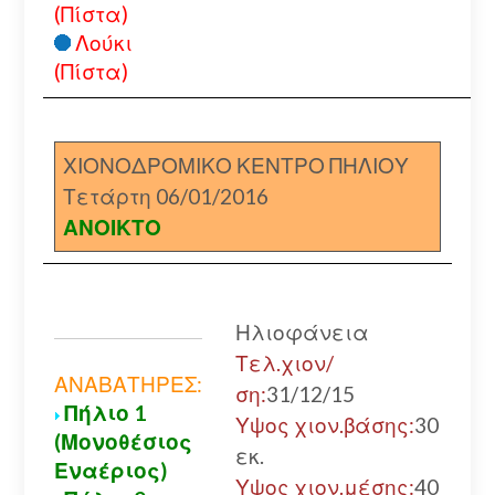
(Πίστα)
Λούκι
(Πίστα)
ΧΙΟΝΟΔΡΟΜΙΚΟ ΚΕΝΤΡΟ ΠΗΛΙΟΥ
Τετάρτη 06/01/2016
ΑΝΟΙΚΤΟ
Ηλιοφάνεια
Τελ.χιον/
ΑΝΑΒΑΤΗΡΕΣ:
ση:
31/12/15
Πήλιο 1
Υψος χιον.βάσης:
30
(Μονοθέσιος
εκ.
Εναέριος)
Υψος χιον.μέσης:
40