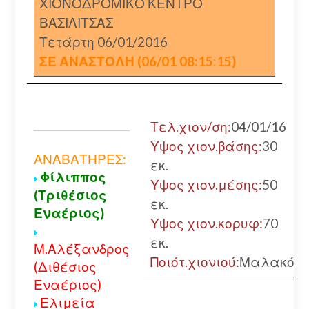
ΧΙΟΝΟΔΡΟΜΙΚΟ ΚΕΝΤΡΟ
ΒΑΣΙΛΙΤΣΑΣ
Τετάρτη 06/01/2016
ΣΕ ΑΝΑΣΤΟΛΗ (06/01 08:15:15)
Τελ.χιον/ση:
04/01/16
Υψος χιον.βάσης:
30
ΑΝΑΒΑΤΗΡΕΣ:
εκ.
Φίλιππος
Υψος χιον.μέσης:
50
(Τριθέσιος
εκ.
Εναέριος)
Υψος χιον.κορυφ:
70
εκ.
Μ.Αλέξανδρος
Ποιότ.χιονιού:
Μαλακό
(Διθέσιος
Εναέριος)
Ελιμεία