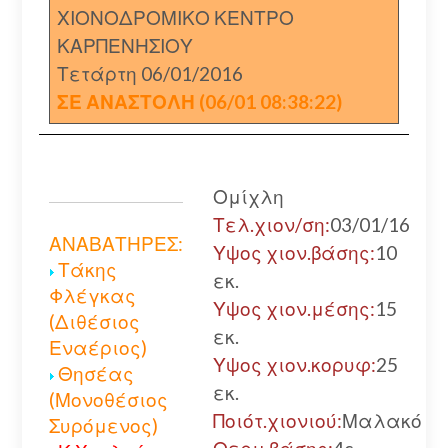
ΧΙΟΝΟΔΡΟΜΙΚΟ ΚΕΝΤΡΟ
ΚΑΡΠΕΝΗΣΙΟΥ
Τετάρτη 06/01/2016
ΣΕ ΑΝΑΣΤΟΛΗ (06/01 08:38:22)
Ομίχλη
Τελ.χιον/ση:
03/01/16
ΑΝΑΒΑΤΗΡΕΣ:
Υψος χιον.βάσης:
10
Τάκης
εκ.
Φλέγκας
Υψος χιον.μέσης:
15
(Διθέσιος
εκ.
Εναέριος)
Υψος χιον.κορυφ:
25
Θησέας
εκ.
(Μονοθέσιος
Ποιότ.χιονιού:
Μαλακό
Συρόμενος)