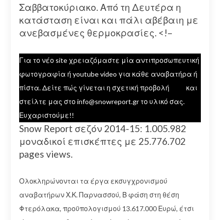
Σαββατοκύριακο. Από τη Δευτέρα η
κατάσταση είναι και πάλι αβέβαιη με
ανεβασμένες θερμοκρασίες. <!–
Για το νέο site χρειαζόμαστε μία αντιπροσωπευτική
φωτογραφία ή youtube video για κάθε αναβατήρα ή
πίστα. Δείτε πώς γίνεται η σχετική προβολή
εδώ
και
στείλτε μας στο info@snowreport.gr το υλικό σας.
Ευχαριστούμε!!
Snow Report σεζόν 2014-15: 1.005.982
μοναδικοί επισκέπτες με 25.776.702
pages views.
Ολοκληρώνονται τα έργα εκσυγχρονισμού
αναβατήρων Χ.Κ. Παρνασσού, Β φάση στη θέση
Φτερόλακα, προϋπολογισμού 13.617.000 Ευρώ, έτσι