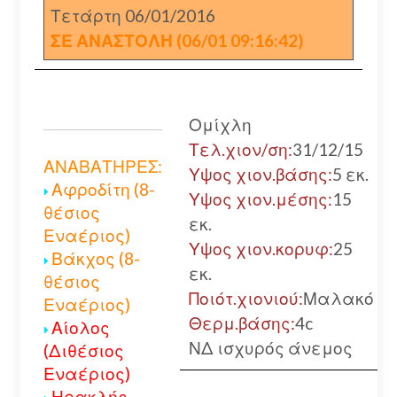
Τετάρτη 06/01/2016
ΣΕ ΑΝΑΣΤΟΛΗ (06/01 09:16:42)
Ομίχλη
Τελ.χιον/ση:
31/12/15
ΑΝΑΒΑΤΗΡΕΣ:
Υψος χιον.βάσης:
5 εκ.
Αφροδίτη (8-
Υψος χιον.μέσης:
15
θέσιος
εκ.
Εναέριος)
Υψος χιον.κορυφ:
25
Βάκχος (8-
εκ.
θέσιος
Ποιότ.χιονιού:
Μαλακό
Εναέριος)
Θερμ.βάσης:
4c
Αίολος
ΝΔ ισχυρός άνεμος
(Διθέσιος
Εναέριος)
Ηρακλής