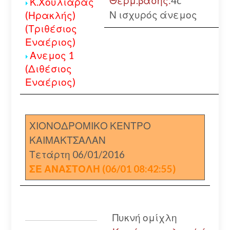
Θερμ.βάσης:
4c
Κ.Χουλιάρας
Ν ισχυρός άνεμος
(Ηρακλής)
(Τριθέσιος
Εναέριος)
Ανεμος 1
(Διθέσιος
Εναέριος)
ΧΙΟΝΟΔΡΟΜΙΚΟ ΚΕΝΤΡΟ
ΚΑΙΜΑΚΤΣΑΛΑΝ
Τετάρτη 06/01/2016
ΣΕ ΑΝΑΣΤΟΛΗ (06/01 08:42:55)
Πυκνή ομίχλη