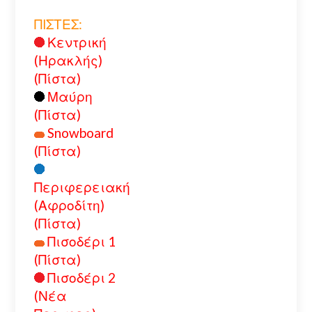
ΠΙΣΤΕΣ:
Κεντρική
(Ηρακλής)
(Πίστα)
Μαύρη
(Πίστα)
Snowboard
(Πίστα)
Περιφερειακή
(Αφροδίτη)
(Πίστα)
Πισοδέρι 1
(Πίστα)
Πισοδέρι 2
(Νέα