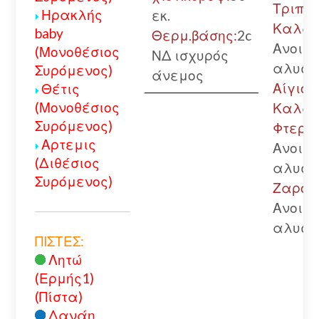
Τριπολ
Ηρακλής
εκ.
Καλάβ
baby
Θερμ.βάσης:
2c
Ανοικτ
(Μονοθέσιος
ΝΔ ισχυρός
αλυσί
Συρόμενος)
άνεμος
Αίγιο.-
Θέτις
(Μονοθέσιος
Καλάβ
Συρόμενος)
Φτερής
Αρτεμις
Ανοικτ
(Διθέσιος
αλυσί
Συρόμενος)
Ζαρούχ
Ανοικτ
αλυσί
ΠΙΣΤΕΣ:
Λητώ
(Ερμής1)
(Πίστα)
Δανάη