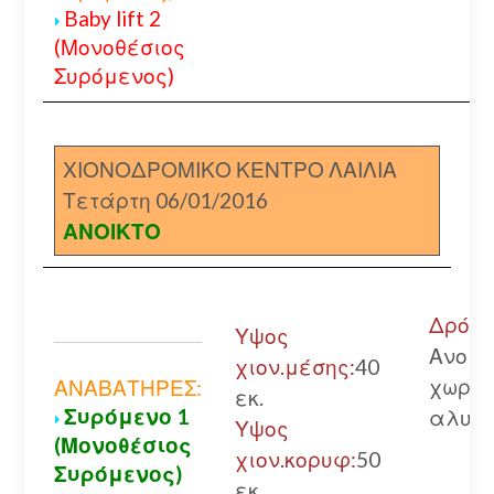
Baby lift 2
(Μονοθέσιος
Συρόμενος)
ΧΙΟΝΟΔΡΟΜΙΚΟ ΚΕΝΤΡΟ ΛΑΙΛΙΑ
Τετάρτη 06/01/2016
ΑΝΟΙΚΤΟ
Δρόμο
Υψος
Ανοικ
χιον.μέσης:
40
χωρίς
ΑΝΑΒΑΤΗΡΕΣ:
εκ.
Συρόμενο 1
αλυσί
Υψος
(Μονοθέσιος
χιον.κορυφ:
50
Συρόμενος)
εκ.