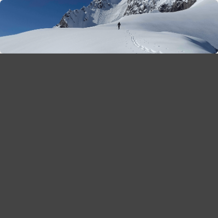
season 2025-26
30
χρόνια Snow Report