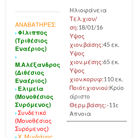
Δ
Ηλιοφάνεια
Α
Τελ.χιον/
μ
ΑΝΑΒΑΤΗΡΕΣ:
ση:
18/01/16
Φίλιππος
Α
Υψος
(Τριθέσιος
χιον.βάσης:
45 εκ.
Εναέριος)
Υψος
χιον.μέσης:
65 εκ.
Μ.Αλέξανδρος
Υψος
(Διθέσιος
χιον.κορυφ:
110 εκ.
Εναέριος)
Ποιότ.χιονιού:
Κρύο
Ελιμεία
άριστο
(Μονοθέσιος
Συρόμενος)
Θερμ.βάσης:
-11c
Συνδετικό
Απνοια
(Μονοθέσιος
Συρόμενος)
Χ. Μιγδάνης