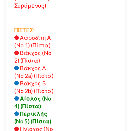
Συρόμενος)
ΠΙΣΤΕΣ:
Αφροδίτη Α
(No 1) (Πίστα)
Βάκχος (No
2) (Πίστα)
Βάκχος A
(No 2a) (Πίστα)
Βάκχος B
(No 2b) (Πίστα)
Αίολος (No
4) (Πίστα)
Περικλής
(No 5) (Πίστα)
Ηνίοχος (No