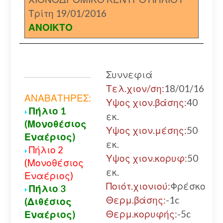
Τρίτη 19/01/2016
ΑΝΟΙΚΤΟ
Συννεφιά
Τελ.χιον/ση:
18/01/16
ΑΝΑΒΑΤΗΡΕΣ:
Υψος χιον.βάσης:
40
Πήλιο 1
εκ.
(Μονοθέσιος
Υψος χιον.μέσης:
50
Εναέριος)
εκ.
Πήλιο 2
Υψος χιον.κορυφ:
50
(Μονοθέσιος
εκ.
Εναέριος)
Ποιότ.χιονιού:
Φρέσκο
Πήλιο 3
Θερμ.βάσης:
-1c
(Διθέσιος
Θερμ.κορυφής:
-5c
Εναέριος)