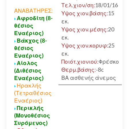
Τελ.χιον/ση:
18/01/16
ΑΝΑΒΑΤΗΡΕΣ:
Υψος χιον.βάσης:
15
Αφροδίτη (8-
εκ.
θέσιος
Υψος χιον.μέσης:
20
Εναέριος)
εκ.
Βάκχος (8-
Υψος χιον.κορυφ:
25
θέσιος
εκ.
Εναέριος)
Ποιότ.χιονιού:
Φρέσκο
Αίολος
Θερμ.βάσης:
-8c
(Διθέσιος
ΒΑ ασθενής άνεμος
Εναέριος)
Ηρακλής
(Τετραθέσιος
Εναέριος)
Περικλής
(Μονοθέσιος
Συρόμενος)