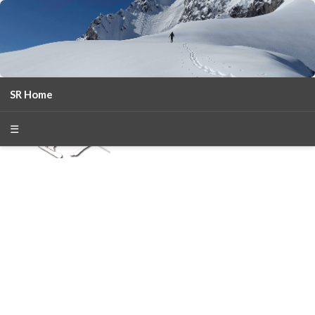
SR Home
season 2025-26
30
χρόνια Snow Report
☰