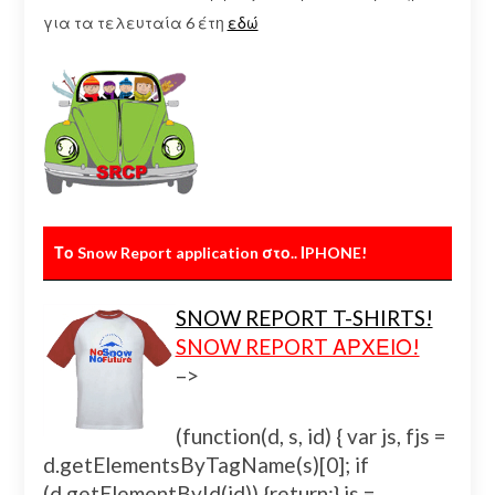
για τα τελευταία 6 έτη
εδώ
Το Snow Report application στο.. ΙPHONE!
SNOW REPORT T-SHIRTS!
SNOW REPORT ΑΡΧΕΙΟ!
–>
(function(d, s, id) { var js, fjs =
d.getElementsByTagName(s)[0]; if
(d.getElementById(id)) {return;} js =