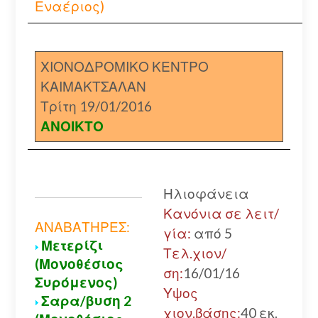
Εναέριος)
ΧΙΟΝΟΔΡΟΜΙΚΟ ΚΕΝΤΡΟ
ΚΑΙΜΑΚΤΣΑΛΑΝ
Τρίτη 19/01/2016
ΑΝΟΙΚΤΟ
Α
Ηλιοφάνεια
Α
Κανόνια σε λειτ/
Α
ΑΝΑΒΑΤΗΡΕΣ:
γία:
από 5
Μετερίζι
χ
Τελ.χιον/
(Μονοθέσιος
α
ση:
16/01/16
Συρόμενος)
Κ
Υψος
Σαρα/βυση 2
Α
χιον.βάσης:
40 εκ.