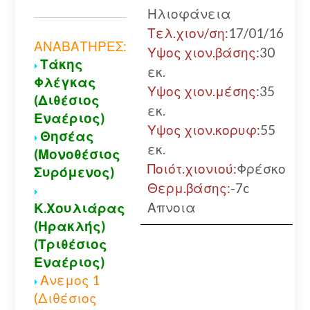
Ηλιοφάνεια
Τελ.χιον/ση:
17/01/16
ΑΝΑΒΑΤΗΡΕΣ:
Υψος χιον.βάσης:
30
Τάκης
εκ.
Φλέγκας
Υψος χιον.μέσης:
35
(Διθέσιος
εκ.
Εναέριος)
Υψος χιον.κορυφ:
55
Θησέας
εκ.
(Μονοθέσιος
Ποιότ.χιονιού:
Φρέσκο
Συρόμενος)
Θερμ.βάσης:
-7c
Απνοια
Κ.Χουλιάρας
(Ηρακλής)
(Τριθέσιος
Εναέριος)
Ανεμος 1
(Διθέσιος