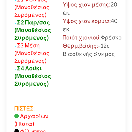
Υψος χιον.μέσης:
20
(Μονοθέσιος
εκ.
Συρόμενος)
Υψος χιον.κορυφ:
40
Σ2 Παρ/σος
εκ.
(Μονοθέσιος
Ποιότ.χιονιού:
Φρέσκο
Συρόμενος)
Σ3 Μέση
Θερμ.βάσης:
-12c
(Μονοθέσιος
Β ασθενής άνεμος
Συρόμενος)
Σ4 Λούκι
(Μονοθέσιος
Συρόμενος)
ΠΙΣΤΕΣ:
Αρχαρίων
(Πίστα)
Φίλιππος