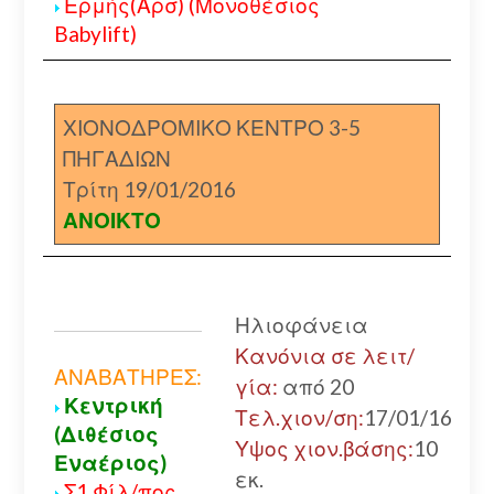
Ερμής(Αρσ) (Μονοθέσιος
Babylift)
ΧΙΟΝΟΔΡΟΜΙΚΟ ΚΕΝΤΡΟ 3-5
ΠΗΓΑΔΙΩΝ
Τρίτη 19/01/2016
ΑΝΟΙΚΤΟ
Ηλιοφάνεια
Κανόνια σε λειτ/
ΑΝΑΒΑΤΗΡΕΣ:
γία:
από 20
Κεντρική
Τελ.χιον/ση:
17/01/16
(Διθέσιος
Υψος χιον.βάσης:
10
Εναέριος)
εκ.
Σ1 Φίλ/πος