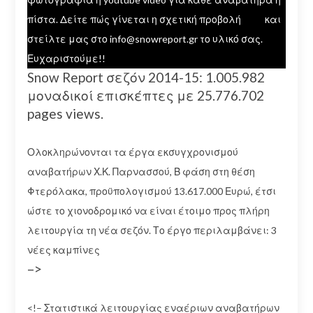
πίστα. Δείτε πώς γίνεται η σχετική προβολή
εδώ
και
στείλτε μας στο info@snowreport.gr το υλικό σας.
Ευχαριστούμε!!
Snow Report σεζόν 2014-15: 1.005.982
μοναδικοί επισκέπτες με 25.776.702
pages views.
Ολοκληρώνονται τα έργα εκσυγχρονισμού
αναβατήρων Χ.Κ. Παρνασσού, Β φάση στη θέση
Φτερόλακα, προϋπολογισμού 13.617.000 Ευρώ, έτσι
ώστε το χιονοδρομικό να είναι έτοιμο προς πλήρη
λειτουργία τη νέα σεζόν. Το έργο περιλαμβάνει: 3
νέες καμπίνες
–>
<!– Στατιστικά λειτουργίας εναέριων αναβατήρων