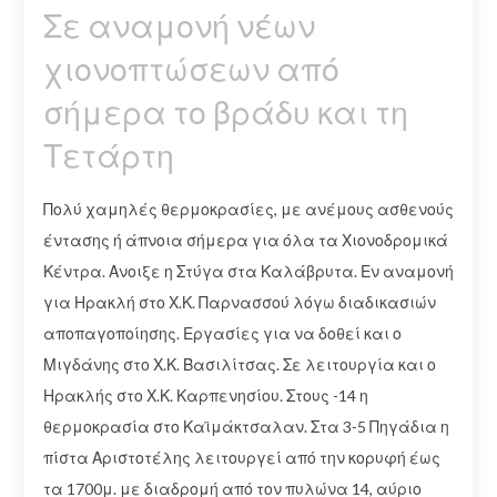
Σε αναμονή νέων
χιονοπτώσεων από
σήμερα το βράδυ και τη
Τετάρτη
Πολύ χαμηλές θερμοκρασίες, με ανέμους ασθενούς
έντασης ή άπνοια σήμερα για όλα τα Χιονοδρομικά
Κέντρα. Ανοιξε η Στύγα στα Καλάβρυτα. Εν αναμονή
για Ηρακλή στο Χ.Κ. Παρνασσού λόγω διαδικασιών
αποπαγοποίησης. Εργασίες για να δοθεί και ο
Μιγδάνης στο Χ.Κ. Βασιλίτσας. Σε λειτουργία και ο
Ηρακλής στο Χ.Κ. Καρπενησίου. Στους -14 η
θερμοκρασία στο Καϊμάκτσαλαν. Στα 3-5 Πηγάδια η
πίστα Αριστοτέλης λειτουργεί από την κορυφή έως
τα 1700μ. με διαδρομή από τον πυλώνα 14, αύριο