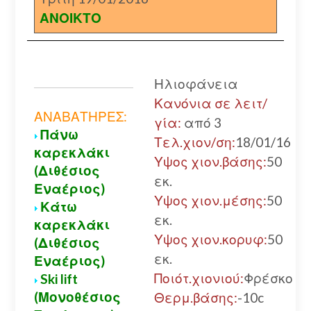
ΑΝΟΙΚΤΟ
Ηλιοφάνεια
Κανόνια σε λειτ/
ΑΝΑΒΑΤΗΡΕΣ:
γία:
από 3
Πάνω
Τελ.χιον/ση:
18/01/16
καρεκλάκι
Υψος χιον.βάσης:
50
(Διθέσιος
εκ.
Εναέριος)
Υψος χιον.μέσης:
50
Κάτω
εκ.
καρεκλάκι
Υψος χιον.κορυφ:
50
(Διθέσιος
εκ.
Εναέριος)
Ποιότ.χιονιού:
Φρέσκο
Ski lift
(Μονοθέσιος
Θερμ.βάσης:
-10c