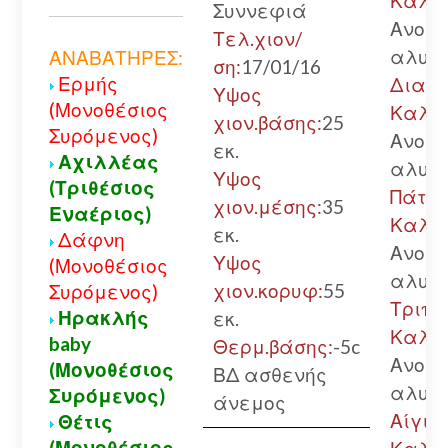
Καλάβ
Συννεφιά
Ανοικ
Τελ.χιον/
αλυσί
ΑΝΑΒΑΤΗΡΕΣ:
ση:
17/01/16
Ερμής
Διακο
Υψος
(Μονοθέσιος
Καλάβ
χιον.βάσης:
25
Συρόμενος)
Ανοικ
εκ.
Αχιλλέας
αλυσί
Υψος
(Τριθέσιος
Πάτρα
χιον.μέσης:
35
Εναέριος)
Καλά
εκ.
Δάφνη
Ανοικ
Υψος
(Μονοθέσιος
αλυσί
χιον.κορυφ:
55
Συρόμενος)
Τριπο
Ηρακλής
εκ.
Καλά
baby
Θερμ.βάσης:
-5c
Ανοικ
(Μονοθέσιος
ΒΔ ασθενής
αλυσί
Συρόμενος)
άνεμος
Αίγιο.
Θέτις
(Μονοθέσιος