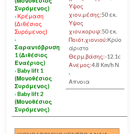
(Μονοθέσιος
Υψος
Συρόμενος)
Α
χιον.μέσης:
50 εκ.
Κρέμαση
Υψος
(Διθέσιος
χιον.κορυφ:
50 εκ.
Συρόμενος)
Ποιότ.χιονιού:
Κρύο
Σαραντόβρυση
άριστο
1 (Διθέσιος
Θερμ.βάσης:
-12.1c
Εναέριος)
Ανεμος:
4.8 Km/h Ν
Baby lift 1
(Μονοθέσιος
Απνοια
Συρόμενος)
Baby lift 2
(Μονοθέσιος
Συρόμενος)