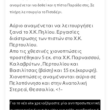
αναμένεται να δοθεί και η πίστα Παράδεισος. Σε
πλήρη λειτουργία το Πισοδέρι.
Αύριο αναμένεται να λειτουργήσει
ξανά το Χ.Κ. Πηλίου. Εργασίες
διάστρωσης των πιστών στο Χ.Κ.
Περτουλίου.
Απο τις χθεσινές χιονοπτώσεις
προστέθηκαν 5 εκ. στα Χ.Κ. Παρνασσού,
Καλαβρύτων , Περτουλίου και
Βασιλίτσας (βάση) και 15 εκ.(κορυφή).
Χιονοπτώσεις αναμένονται αύριο σε
Πελοπόννησο και στην Ανατολική
Στερεά, Θεσσαλία. <!–
Για το νέο site χρειαζόμαστε μία αντιπροσωπευτική
φωτογραφία ή youtube video για κάθε αναβατήρα ή