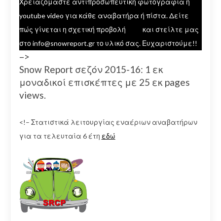
Χρειαζόμαστε αντιπροσωπευτική φωτογραφία ή
youtube video για κάθε αναβατήρα ή πίστα. Δείτε
πώς γίνεται η σχετική προβολή
εδώ
και στείλτε μας
στο info@snowreport.gr το υλικό σας. Ευχαριστούμε!!
–>
Snow Report σεζόν 2015-16: 1 εκ
μοναδικοί επισκέπτες με 25 εκ pages
views.
<!– Στατιστικά λειτουργίας εναέριων αναβατήρων
για τα τελευταία 6 έτη
εδώ