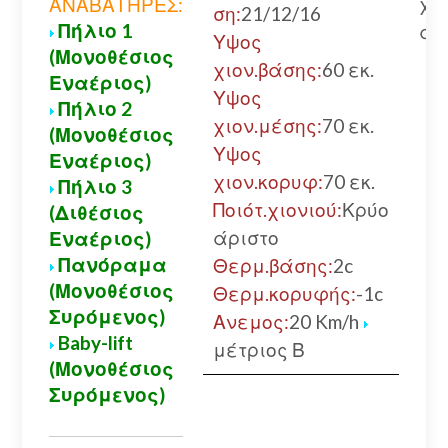
χω
ΑΝΑΒΑΤΗΡΕΣ:
ση:
21/12/16
Πήλιο 1
αλ
Υψος
(Μονοθέσιος
χιον.βάσης:
60 εκ.
Εναέριος)
Υψος
Πήλιο 2
χιον.μέσης:
70 εκ.
(Μονοθέσιος
Υψος
Εναέριος)
χιον.κορυφ:
70 εκ.
Πήλιο 3
Ποιότ.χιονιού:
Κρύο
(Διθέσιος
άριστο
Εναέριος)
Πανόραμα
Θερμ.βάσης:
2c
(Μονοθέσιος
Θερμ.κορυφής:
-1c
Συρόμενος)
Ανεμος:
20 Km/h
Baby-lift
μέτριος Β
(Μονοθέσιος
Συρόμενος)