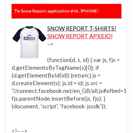
Το Snow Report application στο.. ΙPHONE!
SNOW REPORT T-SHIRTS!
SNOW REPORT ΑΡΧΕΙΟ!
–>
(function(d, s, id) { var js, fjs =
d.getElementsByTagName(s)[0]; if
(d.getElementById(id)) {return;} js =
d.createElement(s); js.id = id; js.src =
“//connect.facebook.net/en_GB/all.js#xfbml=
fjs.parentNode.insertBefore(js, fjs); }
(document, ‘script’, ‘facebook-jssdk’));
<!– –>