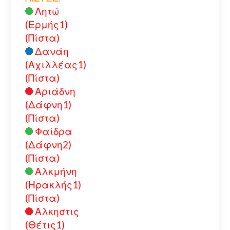
Λητώ
(Ερμής1)
(Πίστα)
Δανάη
(Αχιλλέας1)
(Πίστα)
Αριάδνη
(Δάφνη1)
(Πίστα)
Φαίδρα
(Δάφνη2)
(Πίστα)
Αλκμήνη
(Ηρακλής1)
(Πίστα)
Αλκηστις
(Θέτις1)