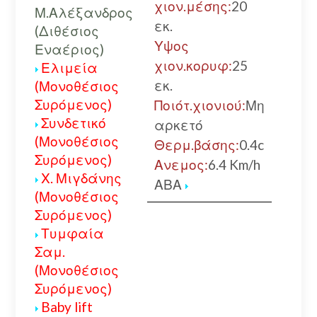
χιον.μέσης:
20
Μ.Αλέξανδρος
εκ.
(Διθέσιος
Υψος
Εναέριος)
χιον.κορυφ:
25
Ελιμεία
εκ.
(Μονοθέσιος
Συρόμενος)
Ποιότ.χιονιού:
Μη
Συνδετικό
αρκετό
(Μονοθέσιος
Θερμ.βάσης:
0.4c
Συρόμενος)
Ανεμος:
6.4 Km/h
Χ. Μιγδάνης
ΑΒΑ
(Μονοθέσιος
Συρόμενος)
Τυμφαία
Σαμ.
(Μονοθέσιος
Συρόμενος)
Baby lift