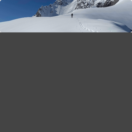
season 2025-26
30
χρόνια Snow Report