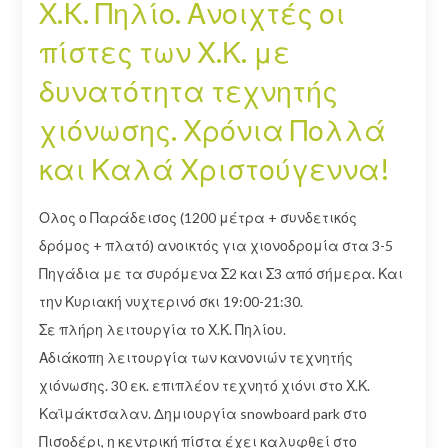
X.K. Πηλίο. Ανοιχτές οι
πίστες των Χ.Κ. με
δυνατότητα τεχνητής
χιόνωσης. Χρόνια Πολλά
και Καλά Χριστούγεννα!
Ολος ο Παράδεισος (1200 μέτρα + συνδετικός
δρόμος + πλατό) ανοικτός για χιονοδρομία στα 3-5
Πηγάδια με τα συρόμενα Σ2 και Σ3 από σήμερα. Και
την Κυριακή νυχτερινό σκι 19:00-21:30.
Σε πλήρη λειτουργία το Χ.Κ. Πηλίου.
Αδιάκοπη λειτουργία των κανονιών τεχνητής
χιόνωσης. 30 εκ. επιπλέον τεχνητό χιόνι στο Χ.Κ.
Καϊμάκτσαλαν. Δημιουργία snowboard park στο
Πισοδέρι, η κεντρική πίστα έχει καλυφθεί στο