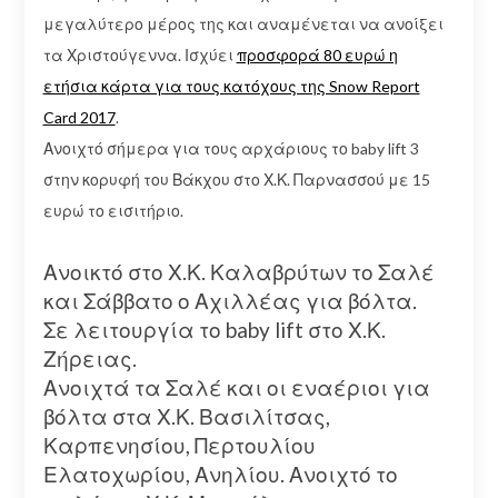
μεγαλύτερο μέρος της και αναμένεται να ανοίξει
τα Χριστούγεννα. Ισχύει
προσφορά 80 ευρώ η
ετήσια κάρτα για τους κατόχους της Snow Report
Card 2017
.
Ανοιχτό σήμερα για τους αρχάριους το baby lift 3
στην κορυφή του Βάκχου στο Χ.Κ. Παρνασσού με 15
ευρώ το εισιτήριο.
Ανοικτό στο Χ.Κ. Καλαβρύτων το Σαλέ
και Σάββατο ο Αχιλλέας για βόλτα.
Σε λειτουργία το baby lift στο Χ.Κ.
Ζήρειας.
Ανοιχτά τα Σαλέ και οι εναέριοι για
βόλτα στα Χ.Κ. Βασιλίτσας,
Καρπενησίου, Περτουλίου
Ελατοχωρίου, Ανηλίου. Ανοιχτό το