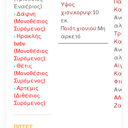
Πάτρ
Υψος
Εναέριος)
Καλά
χιον.κορυφ:
10
Δάφνη
Ανοι
εκ.
(Μονοθέσιος
αλυσ
Ποιότ.χιονιού:
Μη
Συρόμενος)
Τριπ
Ηρακλής
αρκετό
Καλά
baby
Ανοι
(Μονοθέσιος
αλυσ
Συρόμενος)
Αίγιο
Θέτις
(Μονοθέσιος
Καλά
Συρόμενος)
Φτερ
Αρτεμις
Ανοι
(Διθέσιος
ΑΛΥΣ
Συρόμενος)
Ζαρο
ΠΙΣΤΕΣ: