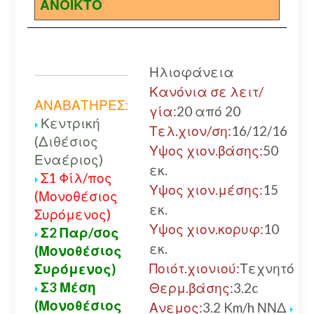
ΑΝΟΙΚΤΟ
Ηλιοφάνεια
Κανόνια σε λειτ/
ΑΝΑΒΑΤΗΡΕΣ:
γία:
20 από 20
Κεντρική
Τελ.χιον/ση:
16/12/16
(Διθέσιος
Υψος χιον.βάσης:
50
Εναέριος)
εκ.
Σ1 Φίλ/πος
Υψος χιον.μέσης:
15
(Μονοθέσιος
εκ.
Συρόμενος)
Υψος χιον.κορυφ:
10
Σ2 Παρ/σος
εκ.
(Μονοθέσιος
Ποιότ.χιονιού:
Τεχνητό
Συρόμενος)
Σ3 Μέση
Θερμ.βάσης:
3.2c
(Μονοθέσιος
Ανεμος:
3.2 Km/h ΝΝΔ