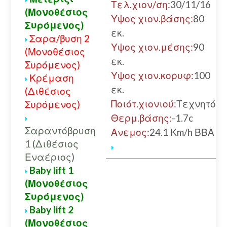
Τελ.χιον/ση:
30/11/16
(Μονοθέσιος
Υψος χιον.βάσης:
80
Συρόμενος)
εκ.
Σαρα/βυση 2
Υψος χιον.μέσης:
90
(Μονοθέσιος
εκ.
Συρόμενος)
Υψος χιον.κορυφ:
100
Κρέμαση
εκ.
(Διθέσιος
Ποιότ.χιονιού:
Τεχνητό
Συρόμενος)
Θερμ.βάσης:
-1.7c
Σαραντόβρυση
Ανεμος:
24.1 Km/h ΒΒΑ
1 (Διθέσιος
Εναέριος)
Baby lift 1
(Μονοθέσιος
Συρόμενος)
Baby lift 2
(Μονοθέσιος