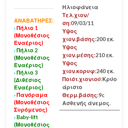
Ηλιοφάνεια
Τελ.χιον/
ΑΝΑΒΑΤΗΡΕΣ:
ση:
09/03/11
Πήλιο 1
Υψος
(Μονοθέσιος
χιον.βάσης:
200 εκ.
Εναέριος)
Υψος
Πήλιο 2
χιον.μέσης:
210 εκ.
(Μονοθέσιος
Υψος
Εναέριος)
χιον.κορυφ:
240 εκ.
Πήλιο 3
Ποιότ.χιονιού:
Κρύο
(Διθέσιος
άριστο
Εναέριος)
Πανόραμα
Θερμ.βάσης:
9c
(Μονοθέσιος
Ασθενής άνεμος.
Συρόμενος)
Baby-lift
(Μονοθέσιος