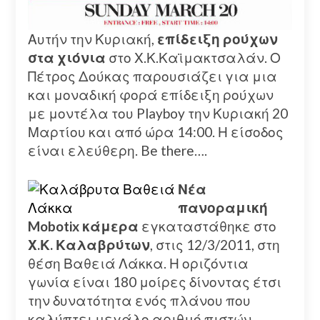
Αυτήν την Κυριακή,
επίδειξη ρούχων
στα χιόνια
στο Χ.Κ.Καϊμακτσαλάν. Ο
Πέτρος Δούκας παρουσιάζει για μια
και μοναδική φορά επίδειξη ρούχων
με μοντέλα του Playboy την Κυριακή 20
Μαρτίου και από ώρα 14:00. Η είσοδος
είναι ελεύθερη. Be there….
Νέα
πανοραμική
Mobotix κάμερα
εγκαταστάθηκε στο
Χ.Κ. Καλαβρύτων
, στις 12/3/2011, στη
θέση Βαθειά Λάκκα. Η οριζόντια
γωνία είναι 180 μοίρες δίνοντας έτσι
την δυνατότητα ενός πλάνου που
καλύπτει μεγάλο αριθμό πιστών