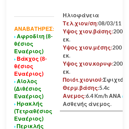
Ηλιοφάνεια
Τελ.χιον/ση:
08/03/11
ΑΝΑΒΑΤΗΡΕΣ:
Υψος χιον.βάσης:
200
Αφροδίτη (8-
εκ.
θέσιος
Υψος χιον.μέσης:
200
Εναέριος)
εκ.
Βάκχος (8-
Υψος χιον.κορυφ:
200
θέσιος
εκ.
Εναέριος)
Ποιότ.χιονιού:
Σφιχτό
Αίολος
Θερμ.βάσης:
5.4c
(Διθέσιος
Ανεμος:
6.4 Km/h ΑΝΑ
Εναέριος)
Ηρακλής
Ασθενής άνεμος.
(Τετραθέσιος
Εναέριος)
Περικλής