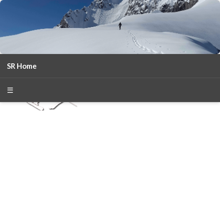
SR Home
season 2025-26
30
χρόνια Snow Report
☰