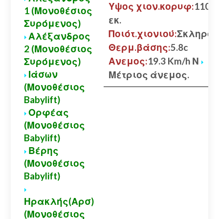
Υψος χιον.κορυφ:
110
1 (Μονοθέσιος
εκ.
Συρόμενος)
Ποιότ.χιονιού:
Σκληρό
Αλέξανδρος
Θερμ.βάσης:
5.8c
2 (Μονοθέσιος
Ανεμος:
19.3 Km/h Ν
Συρόμενος)
Ιάσων
Μέτριος άνεμος.
(Μονοθέσιος
Babylift)
Ορφέας
(Μονοθέσιος
Babylift)
Βέρης
(Μονοθέσιος
Babylift)
Ηρακλής(Αρσ)
(Μονοθέσιος