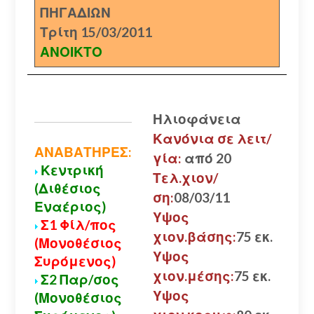
ΠΗΓΑΔΙΩΝ
Τρίτη 15/03/2011
ΑΝΟΙΚΤΟ
Ηλιοφάνεια
Κανόνια σε λειτ/
ΑΝΑΒΑΤΗΡΕΣ:
γία:
από 20
Κεντρική
Τελ.χιον/
(Διθέσιος
ση:
08/03/11
Εναέριος)
Υψος
Σ1 Φίλ/πος
χιον.βάσης:
75 εκ.
(Μονοθέσιος
Υψος
Συρόμενος)
χιον.μέσης:
75 εκ.
Σ2 Παρ/σος
Υψος
(Μονοθέσιος