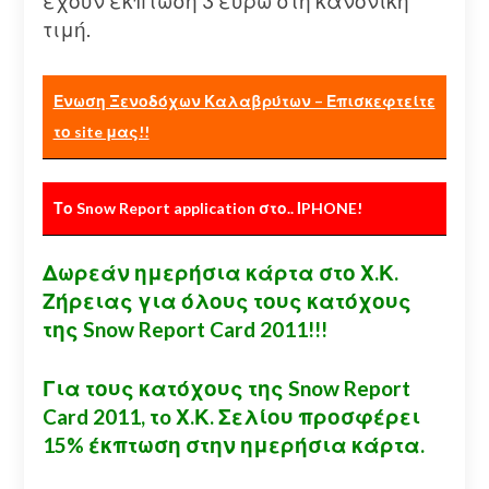
έχουν έκπτωση 3 ευρώ στη κανονική
τιμή.
Ενωση Ξενοδόχων Καλαβρύτων – Επισκεφτείτε
το site μας!!
Το Snow Report application στο.. ΙPHONE!
Δωρεάν ημερήσια κάρτα στο Χ.Κ.
Ζήρειας για όλους τους κατόχους
της Snow Report Card 2011!!!
Για τους κατόχους της Snow Report
Card 2011, τo Χ.Κ. Σελίου προσφέρει
15% έκπτωση στην ημερήσια κάρτα.