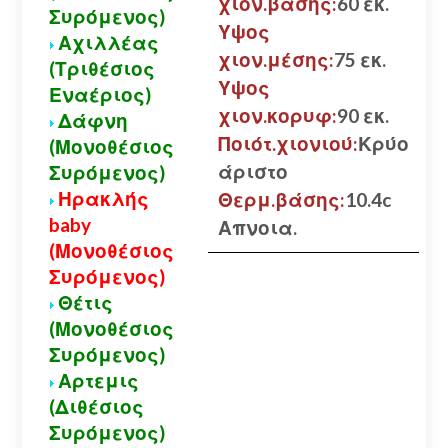
χιον.βάσης:
60 εκ.
Συρόμενος)
Υψος
Αχιλλέας
χιον.μέσης:
75 εκ.
(Τριθέσιος
Υψος
Εναέριος)
χιον.κορυφ:
90 εκ.
Δάφνη
Ποιότ.χιονιού:
Κρύο
(Μονοθέσιος
άριστο
Συρόμενος)
Ηρακλής
Θερμ.βάσης:
10.4c
baby
Απνοια.
(Μονοθέσιος
Συρόμενος)
Α
Θέτις
(Μονοθέσιος
Συρόμενος)
Αρτεμις
(Διθέσιος
Συρόμενος)