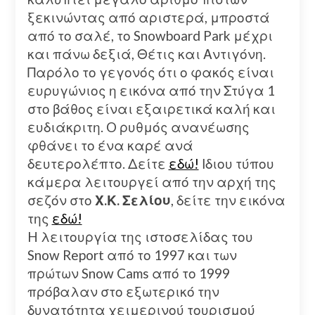
ξεκινώντας από αριστερά, μπροστά
από το σαλέ, το Snowboard Park μέχρι
και πάνω δεξιά, Θέτις και Αντιγόνη.
Παρόλο το γεγονός ότι ο φακός είναι
ευρυγώνιος η εικόνα από την Στύγα 1
στο βάθος είναι εξαιρετικά καλή και
ευδιάκριτη. O ρυθμός ανανέωσης
φθάνει το ένα καρέ ανά
δευτερολέπτο. Δείτε
εδώ!
Ιδιου τύπου
κάμερα λειτουργεί από την αρχή της
σεζόν στο
Χ.Κ. Σελίου
, δείτε την εικόνα
της
εδώ!
H λειτουργία της ιστοσελίδας του
Snow Report από το 1997 και των
πρώτων Snow Cams από το 1999
πρόβαλαν στο εξωτερικό την
δυνατότητα χειμερινού τουρισμού