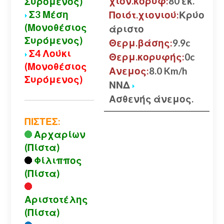
χιον.κορυφ:
80 εκ.
Συρόμενος)
Σ3 Μέση
Ποιότ.χιονιού:
Κρύο
(Μονοθέσιος
άριστο
Συρόμενος)
Θερμ.βάσης:
9.9c
Σ4 Λούκι
Θερμ.κορυφής:
0c
(Μονοθέσιος
Ανεμος:
8.0 Km/h
Συρόμενος)
ΝΝΔ
Ασθενής άνεμος.
ΠΙΣΤΕΣ:
Αρχαρίων
(Πίστα)
Φίλιππος
(Πίστα)
Αριστοτέλης
(Πίστα)