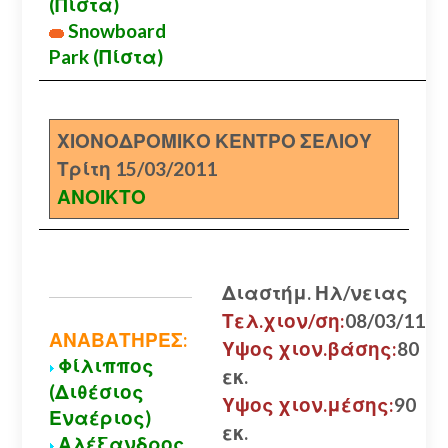
(Πίστα)
Snowboard
Park (Πίστα)
ΧΙΟΝΟΔΡΟΜΙΚΟ ΚΕΝΤΡΟ ΣΕΛΙΟΥ
Τρίτη 15/03/2011
ΑΝΟΙΚΤΟ
Διαστήμ. Ηλ/νειας
Τελ.χιον/ση:
08/03/11
ΑΝΑΒΑΤΗΡΕΣ:
Υψος χιον.βάσης:
80
Φίλιππος
εκ.
(Διθέσιος
Υψος χιον.μέσης:
90
Εναέριος)
εκ.
Αλέξανδρος