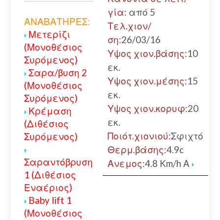
γία:
από 5
ΑΝΑΒΑΤΗΡΕΣ:
Τελ.χιον/
Μετερίζι
ση:
26/03/16
(Μονοθέσιος
Υψος χιον.βάσης:
10
Συρόμενος)
εκ.
Σαρα/βυση 2
Υψος χιον.μέσης:
15
(Μονοθέσιος
εκ.
Συρόμενος)
Υψος χιον.κορυφ:
20
Κρέμαση
εκ.
(Διθέσιος
Ποιότ.χιονιού:
Σφιχτό
Συρόμενος)
Θερμ.βάσης:
4.9c
Σαραντόβρυση
Ανεμος:
4.8 Km/h Α
1 (Διθέσιος
Εναέριος)
Baby lift 1
(Μονοθέσιος