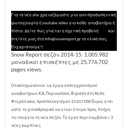
Για το νέο site χρειαζόμαστε μία αντιπροσωπευτική
φωτογραφία ή youtube video για κάθε αναβατήρα ή
πίστα. Δείτε πώς γίνεται η σχετική προβολή
εδώ
και
στείλτε μας στο info@snowreport.gr το υλικό σας.
Ευχαριστούμε!!
Snow Report σεζόν 2014-15: 1.005.982
μοναδικοί επισκέπτες με 25.776.702
pages views.
Ολοκληρώνονται τα έργα εκσυγχρονισμού
αναβατήρων Χ.Κ. Παρνασσού, Β φάση στη θέση
Φτερόλακα, προϋπολογισμού 13.617.000 Ευρώ, έτσι
ώστε το χιονοδρομικό να είναι έτοιμο προς πλήρη
λειτουργία τη νέα σεζόν. Το έργο περιλαμβάνει: 3
νέες καμπίνες