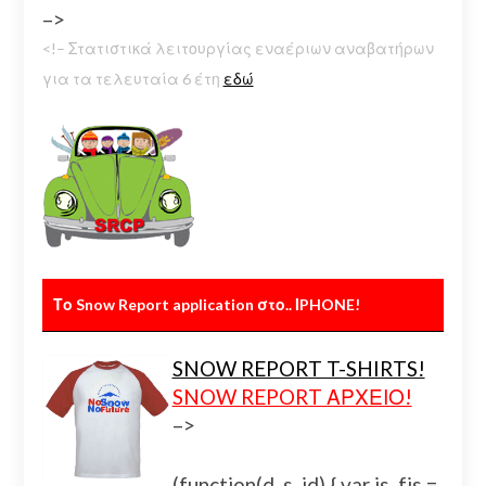
–>
<!– Στατιστικά λειτουργίας εναέριων αναβατήρων
για τα τελευταία 6 έτη
εδώ
Το Snow Report application στο.. ΙPHONE!
SNOW REPORT T-SHIRTS!
SNOW REPORT ΑΡΧΕΙΟ!
–>
(function(d, s, id) { var js, fjs =