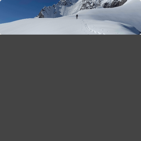
season 2025-26
30
χρόνια Snow Report