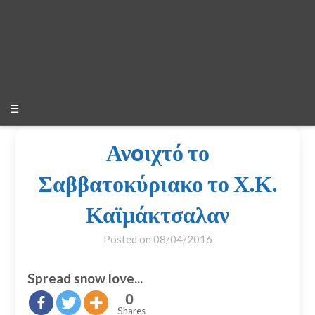
☰
Ανoιχτό το
Σαββατοκύριακο το Χ.Κ.
Καϊμάκτσαλαν
Posted on
08/04/2016
Spread snow love...
0
Shares