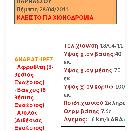
ΠΑΡΝΑΣΣΟΥ
Πέμπτη 28/04/2011
ΚΛΕΙΣΤΟ ΓΙΑ ΧΙΟΝΟΔΡΟΜΙΑ
Τελ.χιον/ση:
18/04/11
Υψος χιον.βάσης:
40
ΑΝΑΒΑΤΗΡΕΣ:
εκ.
Αφροδίτη (8-
Υψος χιον.μέσης:
70
θέσιος
εκ.
Εναέριος)
Υψος χιον.κορυφ:
100
Βάκχος (8-
εκ.
θέσιος
Ποιότ.χιονιού:
Σκληρό
Εναέριος)
Θερμ.βάσης:
7.6c
Αίολος
Ανεμος:
1.6 Km/h ΔΒΔ
(Διθέσιος
Εναέριος)