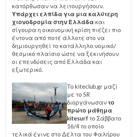
κατόρθωσαν να λειτουργήσουν.
Υπάρχει ελπίδα για μια καλύτερη
χιονοδρομία στην Ελλάδα
και
σίγουρα η οικονομική κρίση πιέζει πιο
έντονα από ποτέ άλλοτε στο να
δημιουργηθεί το κατάλληλο νομικό/
θεσμικό πλαίσιο ώστε να ξεκινήσουν
οι επενδύσεις από Ελλάδα και
εξωτερικό.
To kiteclub.gr μαζί
με το SR
διοργάνωσαν
το
πρώτο μάθημα
kitesurf
το Σάββατο
16/4 το οποίο
τελικά έγινε στο Δέλτα του Φαλήρου