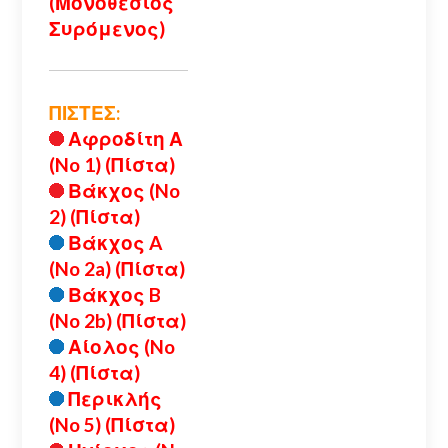
(Μονοθέσιος
Συρόμενος)
ΠΙΣΤΕΣ:
Αφροδίτη Α
(No 1) (Πίστα)
Βάκχος (No
2) (Πίστα)
Βάκχος A
(No 2a) (Πίστα)
Βάκχος B
(No 2b) (Πίστα)
Αίολος (No
4) (Πίστα)
Περικλής
(No 5) (Πίστα)