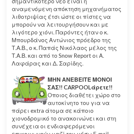
σημαντικότερο νέο είναι η
αναμενόμενη απόκτηση μηχανήματος
λιθοτριψίας έτσι ώστε οι πίστες να
μπορούν να λειτουργήσουν και με
λιγότερο χιόνι. Παρόντες ήταν ο κ.
Μπουρδάνος Αντώνιος πρόεδρο της
Τ.Α.Β., ο κ. Παπάς Νικόλαος μέλος της
Τ.Α.Β. και από το Snow Report οι Α.
Λαφάρας και Δ. Σαρίδης.
ΜΗΝ ΑΝΕΒΕΙΤΕ ΜΟΝΟΙ
ΣΑΣ!! CARPOOLάρετε!!
Oποιος διαθέτει χώρο στο
αυτοκίνητο του για να
πάρει extra άτομα σε κάποιο
χιονοδρομικό το ανακοινώνει και στη
συνέχεια οι ενδιαφερόμενοι
επικοινωνούν μαζί του μέσω E-mail.