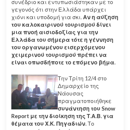
συνέδριο και εντυπωσιάστηκαν με το
γεγονός ότι στην Ελλάδα υπάρχει
χιόνι και υποδομή για σκι.
Αν η αύξηση
του καλοκαιρινού τουρισμού δίνει
μια πνοή αισιοδοξίας για την
Ελλάδα του σήμερα τότε η γέννηση
του οργανωμένου εισερχόμενου
χειμερινού τουρισμού πρέπει να
είναι οπωσδήποτε το επόμενο βήμα.
Την Τρίτη 12/4 στο
Δημαρχείο της
Νάουσας
πραγματοποιήθηκε
συνάντηση του Snow
Report με την διοίκηση της Τ.Α.Β. για
θέματα του Χ.Κ. Πηγαδιών.
Το