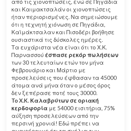
από τις χιονοπτώσεις, ενώ σε Πηγάδια
και Καιμακτσαλάν οι χιονοπτώσεις
ήταν περιορισμένες. Να σημειώσουμε
ότι η τεχνητή χιόνωση σε Πηγάδια,
Καϊμάκτσαλαν και Πισοδέρι βοήθησε
ουσιαστικά τις δύσκολες ημέρες.
Τα ευχάριστα νέα είναι ότι το Χ.Κ.
Παρνασσού
έσπασε ρεκόρ πωλήσεων
των 30 τελευταίων ετών τον μήνα
Φεβρουάριο και Μάρτιο με
προσελεύσεις που έφθασαν τα 45000
άτομα ανά μήνα όταν ο μέσος όρος
δεν ξεπέρασε ποτέ τους 30000.
To X.K. Καλαβρύτων σε οριακή
κερδοφορία
με 54000 εισιτήρια, 75%
αύξηση προσελεύσεων από την
περσινή χρονιά! Εδώ πρέπει να
αναφέρουμε ότι τα σχόλια των