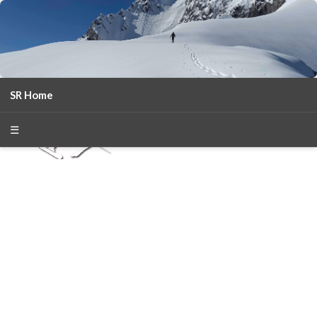
SR Home
season 2025-26
30
χρόνια Snow Report
☰