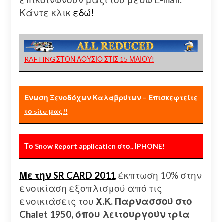
Κάντε κλικ
εδώ!
RAFTING ΣΤΟΝ ΛΟΥΣΙΟ ΣΤΙΣ 15 ΜΑΙΟΥ!
Ενωση Ξενοδόχων Καλαβρύτων – Επισκεφτείτε
το site μας!!
Το Snow Report application στο.. ΙPHONE!
Με την SR CARD 2011
έκπτωση 10% στην
ενοικίαση εξοπλισμού από τις
ενοικιάσεις του
Χ.Κ. Παρνασσού στο
Chalet 1950, όπου λειτουργούν τρία