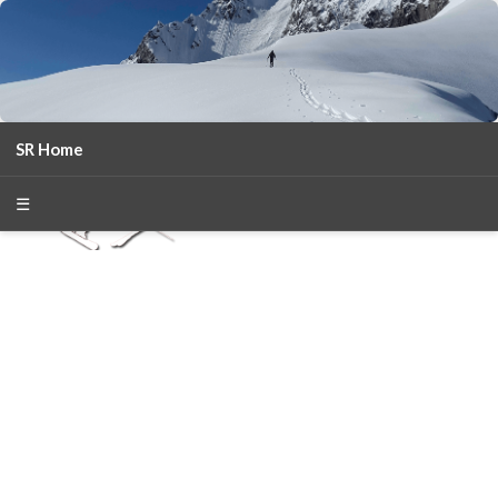
SR Home
season 2025-26
30
χρόνια Snow Report
☰