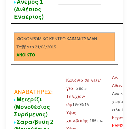
Ανεμος 1
(Διθέσιος
Εναέριος)
ΧΙΟΝΟΔΡΟΜΙΚΟ ΚΕΝΤΡΟ ΚΑΙΜΑΚΤΣΑΛΑΝ
Σάββατο 21/03/2015
ΑΝΟΙΚΤΟ
Αγ.
Κανόνια σε λειτ/
Αθανάσι
γία:
από 5
ΑΝΑΒΑΤΗΡΕΣ:
Ανοικτό
Τελ.χιον/
Μετερίζι
χωρίς
ση:
19/03/15
(Μονοθέσιος
αλυσίδ
Υψος
Συρόμενος)
Κερασιά
χιον.βάσης:
185 εκ.
Σαρα/βυση 2
ΚΛΕΙΣΤΟ
Υψος