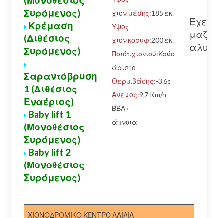
(Μονοθέσιος
Συρόμενος)
χιον.μέσης:
185 εκ.
Έχετε
Κρέμαση
Υψος
μαζί 
(Διθέσιος
χιον.κορυφ:
200 εκ.
αλυσί
Συρόμενος)
Ποιότ.χιονιού:
Κρύο
άριστο
Σαραντόβρυση
Θερμ.βάσης:
-3.6c
1 (Διθέσιος
Ανεμος:
9.7 Km/h
Εναέριος)
ΒΒΑ
Baby lift 1
άπνοια
(Μονοθέσιος
Συρόμενος)
Baby lift 2
(Μονοθέσιος
Συρόμενος)
ΧΙΟΝΟΔΡΟΜΙΚΟ ΚΕΝΤΡΟ ΛΑΙΛΙΑ