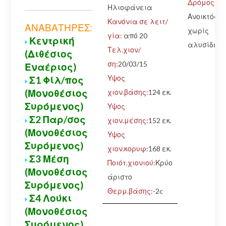
Δρόμος:
Ηλιοφάνεια
Ανοικτός
Κανόνια σε λειτ/
ΑΝΑΒΑΤΗΡΕΣ:
χωρίς
γία:
από 20
Κεντρική
αλυσίδες
Τελ.χιον/
(Διθέσιος
ση:
20/03/15
Εναέριος)
Υψος
Σ1 Φίλ/πος
(Μονοθέσιος
χιον.βάσης:
124 εκ.
Συρόμενος)
Υψος
Σ2 Παρ/σος
χιον.μέσης:
152 εκ.
(Μονοθέσιος
Υψος
Συρόμενος)
χιον.κορυφ:
168 εκ.
Σ3 Μέση
Ποιότ.χιονιού:
Κρύο
(Μονοθέσιος
άριστο
Συρόμενος)
Θερμ.βάσης:
-2c
Σ4 Λούκι
(Μονοθέσιος
Συρόμενος)