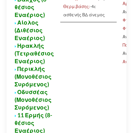
Αμφί
θέσιος
Θερμ.βάσης:
-4c
Ανοι
Εναέριος)
ασθενής ΒΔ άνεμος
Φτερ
Αίολος
Φτερ
(Διθέσιος
Ανοι
Εναέριος)
Ηρακλής
Πολύ
(Τετραθέσιος
Ανοι
Εναέριος)
Αγόρ
Περικλής
(Μονοθέσιος
Συρόμενος)
Οδυσσέας
(Μονοθέσιος
Συρόμενος)
11 Ερμής (8-
θέσιος
Εναέριος)