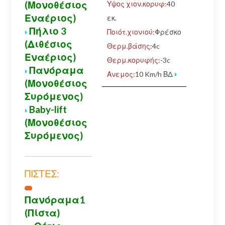
(Μονοθέσιος
Υψος χιον.κορυφ:
40
Εναέριος)
εκ.
Πήλιο 3
Ποιότ.χιονιού:
Φρέσκο
(Διθέσιος
Θερμ.βάσης:
4c
Εναέριος)
Θερμ.κορυφής:
-3c
Πανόραμα
Ανεμος:
10 Km/h ΒΔ
(Μονοθέσιος
Συρόμενος)
Baby-lift
(Μονοθέσιος
Συρόμενος)
ΠΙΣΤΕΣ:
Πανόραμα1
(Πίστα)