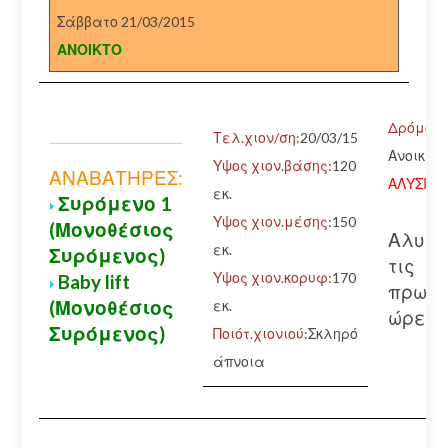
Σάββατο 21/03/2015
ΑΝΟΙΚΤΟ
Δρόμος:
Τελ.χιον/ση:
20/03/15
Ανοικτός
Υψος χιον.βάσης:
120
ΑΝΑΒΑΤΗΡΕΣ:
ΑΛΥΣΙΔΕ
εκ.
Συρόμενο 1
Υψος χιον.μέσης:
150
(Μονοθέσιος
Αλυσί
εκ.
Συρόμενος)
τις
Υψος χιον.κορυφ:
170
Baby lift
πρωιν
(Μονοθέσιος
εκ.
ώρες
Συρόμενος)
Ποιότ.χιονιού:
Σκληρό
άπνοια