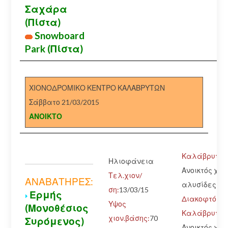
Σαχάρα
(Πίστα)
Snowboard
Park (Πίστα)
ΧΙΟΝΟΔΡΟΜΙΚΟ ΚΕΝΤΡΟ ΚΑΛΑΒΡΥΤΩΝ
Σάββατο 21/03/2015
ΑΝΟΙΚΤΟ
Καλάβρυτα-Χ
Ηλιοφάνεια
Ανοικτός χωρ
Τελ.χιον/
ΑΝΑΒΑΤΗΡΕΣ:
αλυσίδες
ση:
13/03/15
Ερμής
Διακοφτό-
Υψος
(Μονοθέσιος
Καλάβρυτα.:
χιον.βάσης:
70
Συρόμενος)
Ανοικτός χωρ