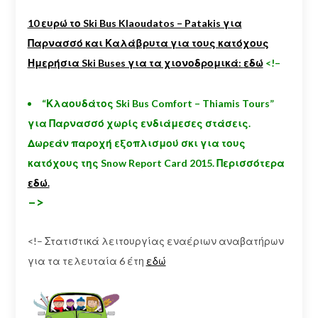
10 ευρώ το Ski Bus Klaoudatos – Patakis για
Παρνασσό και Καλάβρυτα για τους κατόχους
Ημερήσια Ski Buses για τα χιονοδρομικά:
εδώ
<!–
“Κλαουδάτος Ski Bus Comfort – Thiamis Tours”
για Παρνασσό χωρίς ενδιάμεσες στάσεις.
Δωρεάν παροχή εξοπλισμού σκι για τους
κατόχους της Snow Report Card 2015. Περισσότερα
εδώ.
–>
<!– Στατιστικά λειτουργίας εναέριων αναβατήρων
για τα τελευταία 6 έτη
εδώ