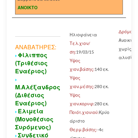
ΑΝΟΙΚΤΟ
Δρόμος:
Ηλιοφάνεια
Ανοικτός
Τελ.χιον/
ΑΝΑΒΑΤΗΡΕΣ:
χωρίς
ση:
19/03/15
Φίλιππος
αλυσίδε
Υψος
(Τριθέσιος
χιον.βάσης:
140 εκ.
Εναέριος)
Υψος
Μ.Αλέξανδρος
χιον.μέσης:
280 εκ.
(Διθέσιος
Υψος
Εναέριος)
χιον.κορυφ:
280 εκ.
Ελιμεία
Ποιότ.χιονιού:
Κρύο
(Μονοθέσιος
άριστο
Συρόμενος)
Θερμ.βάσης:
-4c
Συνδετικό