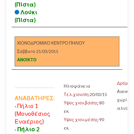
(Πίστα)
Λούκι
(Πίστα)
ΧΙΟΝΟΔΡΟΜΙΚΟ ΚΕΝΤΡΟ ΠΗΛΙΟΥ
Σάββατο 21/03/2015
ΑΝΟΙΚΤΟ
Δρόμος:
Ηλιοφάνεια
Ανοικτό
Τελ.χιον/ση:
20/03/15
ΑΝΑΒΑΤΗΡΕΣ:
χωρίς
Υψος χιον.βάσης:
80
Πήλιο 1
αλυσίδ
εκ.
(Μονοθέσιος
Υψος χιον.μέσης:
90
Εναέριος)
εκ.
Πήλιο 2