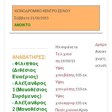
ΧΙΟΝΟΔΡΟΜΙΚΟ ΚΕΝΤΡΟ ΣΕΛΙΟΥ
Σάββατο 21/03/2015
ΑΝΟΙΚΤΟ
Δρόμος:
Ηλιοφάνεια
Ανοικτός
Τελ.χιον/
ΑΝΑΒΑΤΗΡΕΣ:
χωρίς
ση:
19/03/15
Φίλιππος
αλυσίδε
Υψος
(Διθέσιος
χιον.βάσης:
105 εκ.
Εναέριος)
Υψος
Αλέξανδρος
1 (Μονοθέσιος
χιον.μέσης:
110 εκ.
Συρόμενος)
Υψος
Αλέξανδρος
χιον.κορυφ:
135 εκ.
2 (Μονοθέσιος
Ποιότ.χιονιού:
Κρύο