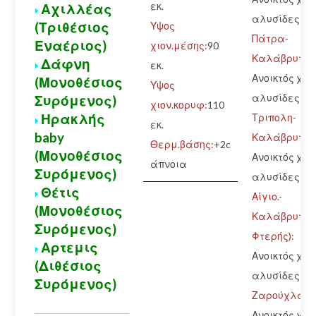
εκ.
Αχιλλέας
αλυσίδες
(Τριθέσιος
Υψος
Πάτρα-
Εναέριος)
χιον.μέσης:
90
Καλάβρυτα:
Δάφνη
εκ.
Ανοικτός χωρ
(Μονοθέσιος
Υψος
αλυσίδες
Συρόμενος)
χιον.κορυφ:
110
Ηρακλής
Τριπολη-
εκ.
baby
Καλάβρυτα:
Θερμ.βάσης:
+2c
(Μονοθέσιος
Ανοικτός χωρ
άπνοια
Συρόμενος)
αλυσίδες
Θέτις
Αίγιο.-
(Μονοθέσιος
Καλάβρυτα(
Συρόμενος)
Φτερής):
Αρτεμις
Ανοικτός χωρ
(Διθέσιος
αλυσίδες
Συρόμενος)
Ζαρούχλα-Χ.
Ανοικτός χωρ