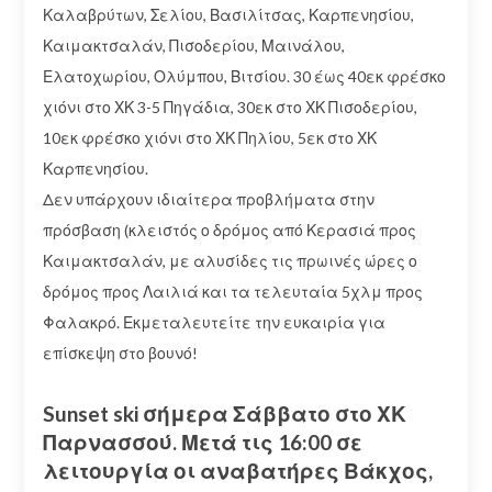
Καλαβρύτων, Σελίου, Βασιλίτσας, Καρπενησίου,
Καιμακτσαλάν, Πισοδερίου, Μαινάλου,
Ελατοχωρίου, Ολύμπου, Βιτσίου. 30 έως 40εκ φρέσκο
χιόνι στο ΧΚ 3-5 Πηγάδια, 30εκ στο ΧΚ Πισοδερίου,
10εκ φρέσκο χιόνι στο ΧΚ Πηλίου, 5εκ στο ΧΚ
Καρπενησίου.
Δεν υπάρχουν ιδιαίτερα προβλήματα στην
πρόσβαση (κλειστός ο δρόμος από Κερασιά προς
Καιμακτσαλάν, με αλυσίδες τις πρωινές ώρες ο
δρόμος προς Λαιλιά και τα τελευταία 5χλμ προς
Φαλακρό. Εκμεταλευτείτε την ευκαιρία για
επίσκεψη στο βουνό!
Sunset ski σήμερα Σάββατο στο ΧΚ
Παρνασσού. Μετά τις 16:00 σε
λειτουργία οι αναβατήρες Βάκχος,