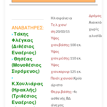
Δρόμος:
Ηλιοφάνεια
Ανοικτός
Τελ.χιον/
ΑΝΑΒΑΤΗΡΕΣ:
χωρίς
ση:
20/03/15
Τάκης
αλυσίδες
Υψος
Φλέγκας
χιον.βάσης:
100 εκ.
(Διθέσιος
Υψος
Εναέριος)
Θησέας
χιον.μέσης:
110 εκ.
(Μονοθέσιος
Υψος
Συρόμενος)
χιον.κορυφ:
125 εκ.
Ποιότ.χιονιού:
Κρύο
Κ.Χουλιάρας
άριστο
(Ηρακλής)
Θερμ.βάσης:
-4c
(Τριθέσιος
ασθενής ΒΔ
Εναέριος)
άνεμος