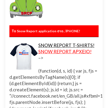
Το Snow Report application στο.. ΙPHONE!
SNOW REPORT T-SHIRTS!
SNOW REPORT ΑΡΧΕΙΟ!
–>
(function(d, s, id) { var js, fjs =
d.getElementsByTagName(s)[0]; if
(d.getElementById(id)) {return;} js =
d.createElement(s); js.id = id; js.src =
“//connect.facebook.net/en_GB/all.js#xfbml=
fjs.parentNode.insertBefore(js, fjs); }