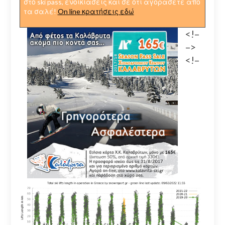
στο ski pass, ενοικιάσεις και σε ότι αγοράσετε από
τα σαλέ!
On line κρατήσεις εδώ
<!–
–>
<!–