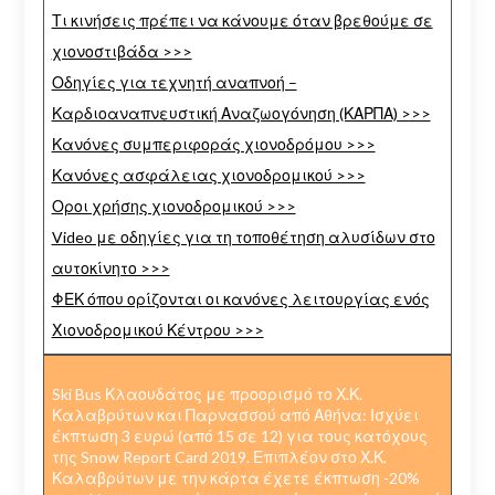
Τι κινήσεις πρέπει να κάνουμε όταν βρεθούμε σε
χιονοστιβάδα >>>
Οδηγίες για τεχνητή αναπνοή –
Καρδιοαναπνευστική Αναζωογόνηση (ΚΑΡΠΑ) >>>
Κανόνες συμπεριφοράς χιονοδρόμου >>>
Κανόνες ασφάλειας χιονοδρομικού >>>
Οροι χρήσης χιονοδρομικού >>>
Video με οδηγίες για τη τοποθέτηση αλυσίδων στο
αυτοκίνητο >>>
ΦΕΚ όπου ορίζονται οι κανόνες λειτουργίας ενός
Χιονοδρομικού Κέντρου >>>
Ski Bus Κλαουδάτος με προορισμό το Χ.Κ.
Καλαβρύτων και Παρνασσού από Αθήνα: Ισχύει
έκπτωση 3 ευρώ (από 15 σε 12) για τους κατόχους
της Snow Report Card 2019. Επιπλέον στο Χ.Κ.
Καλαβρύτων με την κάρτα έχετε έκπτωση -20%