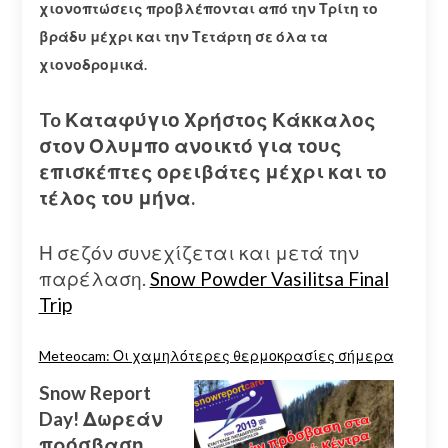
χιονοπτώσεις προβλέπονται από την Τρίτη το
βράδυ μέχρι και την Τετάρτη σε όλα τα
χιονοδρομικά.
To Καταφύγιο Χρήστος Κάκκαλος
στον Ολυμπο ανοικτό για τους
επισκέπτες ορειβάτες μέχρι και το
τέλος του μήνα.
Η σεζόν συνεχίζεται και μετά την
παρέλαση.
Snow Powder Vasilitsa Final
Trip
Meteocam: Οι χαμηλότερες θερμοκρασίες σήμερα
Snow Report
Day! Δωρεάν
πρόσβαση