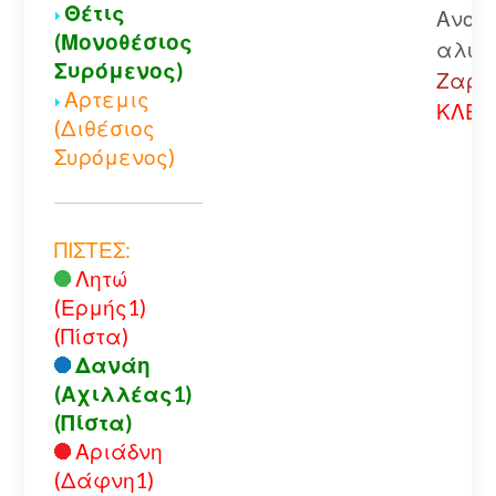
Θέτις
Ανοικ
(Μονοθέσιος
αλυσ
Συρόμενος)
Ζαρού
Αρτεμις
ΚΛΕΙ
(Διθέσιος
Συρόμενος)
ΠΙΣΤΕΣ:
Λητώ
(Ερμής1)
(Πίστα)
Δανάη
(Αχιλλέας1)
(Πίστα)
Αριάδνη
(Δάφνη1)