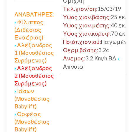
Ομίχλη
Τελ.χιον/ση:
15/03/19
ΑΝΑΒΑΤΗΡΕΣ:
Υψος χιον.βάσης:
25 εκ.
Φίλιππος
Υψος χιον.μέσης:
40 εκ.
(Διθέσιος
Υψος χιον.κορυφ:
70 εκ.
Εναέριος)
Ποιότ.χιονιού:
Παγωμένο
Αλέξανδρος
Θερμ.βάσης:
3.2c
1 (Μονοθέσιος
Ανεμος:
3.2 Km/h ΒΔ
Συρόμενος)
Απνοια
Αλέξανδρος
2 (Μονοθέσιος
Συρόμενος)
Ιάσων
(Μονοθέσιος
Babylift)
Ορφέας
(Μονοθέσιος
Babylift)