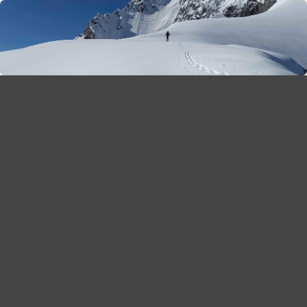
season 2025-26
30
χρόνια Snow Report