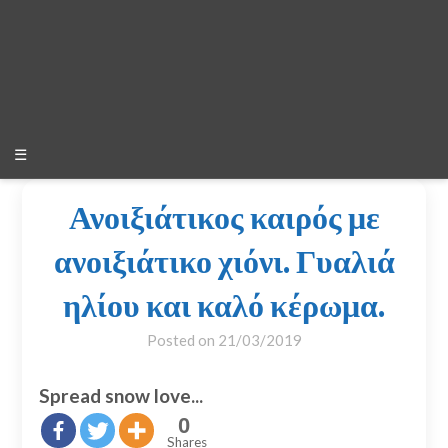
☰
Ανοιξιάτικος καιρός με
ανοιξιάτικο χιόνι. Γυαλιά
ηλίου και καλό κέρωμα.
Posted on
21/03/2019
Spread snow love...
0
Shares