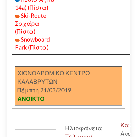
14a) (Πίστα)
Ski-Route
Σαχάρα
(Πίστα)
Snowboard
Park (Πίστα)
ΧΙΟΝΟΔΡΟΜΙΚΟ ΚΕΝΤΡΟ
ΚΑΛΑΒΡΥΤΩΝ
Πέμπτη 21/03/2019
ΑΝΟΙΚΤΟ
Καλάβ
Ηλιοφάνεια
Ανοικ
Τελ.χιον/