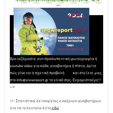
Χρειαζόμαστε αντιπροσωπευτική φωτογραφία ή
youtube video για κάθε αναβατήρα ή πίστα. Δείτε
πώς γίνεται η σχετική προβολή
εδώ
και στείλτε μας
στο info@snowreport.gr το υλικό σας. Ευχαριστούμε!!
–>
<!– Στατιστικά λειτουργίας εναέριων αναβατήρων
για τα τελευταία 6 έτη
εδώ