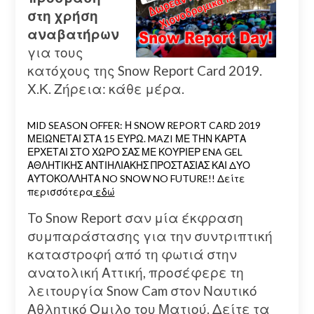
στη χρήση
αναβατήρων
για τους
κατόχους της Snow Report Card 2019.
Χ.Κ. Ζήρεια: κάθε μέρα.
MID SEASON OFFER: Η SNOW REPORT CARD 2019
ΜΕΙΩΝΕΤΑΙ ΣΤΑ 15 ΕΥΡΩ. MAZI ΜΕ ΤΗΝ ΚΑΡΤΑ
ΕΡΧΕΤΑΙ ΣΤΟ ΧΩΡΟ ΣΑΣ ΜΕ ΚΟΥΡΙΕΡ ENA GEL
ΑΘΛΗΤΙΚΗΣ ΑΝΤΙΗΛΙΑΚΗΣ ΠΡΟΣΤΑΣΙΑΣ ΚΑΙ ΔΥΟ
ΑΥΤΟΚΟΛΛΗΤΑ NO SNOW NO FUTURE!! Δείτε
περισσότερα
εδώ
To Snow Report σαν μία έκφραση
συμπαράστασης για την συντριπτική
καταστροφή από τη φωτιά στην
ανατολική Αττική, προσέφερε τη
λειτουργία Snow Cam στον Ναυτικό
Αθλητικό Ομιλο του Ματιού. Δείτε τα