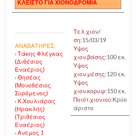
ΚΛΕΙΣΤΟ ΓΙΑ ΧΙΟΝΟΔΡΟΜΙΑ
Τελ.χιον/
ση:
15/03/19
ΑΝΑΒΑΤΗΡΕΣ:
Υψος
Τάκης Φλέγκας
χιον.βάσης:
100 εκ.
(Διθέσιος
Υψος
Εναέριος)
χιον.μέσης:
120 εκ.
Θησέας
Υψος
(Μονοθέσιος
χιον.κορυφ:
150 εκ.
Συρόμενος)
Ποιότ.χιονιού:
Κρύο
Κ.Χουλιάρας
άριστο
(Ηρακλής)
(Τριθέσιος
Εναέριος)
Ανεμος 1