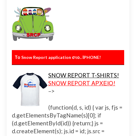
Το Snow Report application στο.. ΙPHONE!
SNOW REPORT T-SHIRTS!
SNOW REPORT ΑΡΧΕΙΟ!
–>
(function(d, s, id) { var js, fjs =
d.getElementsByTagName(s)[0]; if
(d.getElementById(id)) {return;} js =
d.createElement(s); js.id = id; js.src =