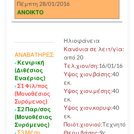
Πέμπτη 28/01/2016
ΑΝΟΙΚΤΟ
Ηλιοφάνεια
Κανόνια σε λειτ/γία:
ΑΝΑΒΑΤΗΡΕΣ:
από 20
Κεντρική
Τελ.χιον/ση:
16/01/16
(Διθέσιος
Υψος χιον.βάσης:
40
Εναέριος)
εκ.
Σ1 Φίλ/πος
Υψος χιον.μέσης:
40
(Μονοθέσιος
εκ.
Συρόμενος)
Υψος χιον.κορυφ:
40
Σ2 Παρ/σος
εκ.
(Μονοθέσιος
Ποιότ.χιονιού:
Τεχνητό
Συρόμενος)
Σ3 Μέση
Θερμ.βάσης:
9c