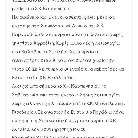
parties στο Χ.Κ. Καρπενησίου.
Ηλιοφάνεια και άνεμοι ασθενούς έως μέτριας
έντασης στα Χιονοδρομικά. Απνοια στο Χ.Κ.
Παρνασσού, σε λειτουργία μόνο τα Κελάρια χωρίς
την πίστα Αφροδίτη. Χωρίς αλλαγές η λειτουργία
στα Καλάβρυτα. Σε πλήρη λειτουργία οι
αναβατήρες στο Χ.Κ. Καϊμάκτσαλαν, χωρίς την
πίστα 10. Σε λειτουργία οι εναέριοι αναβατήρες και
Ελιμεία στο Χ.Κ. Βασιλίτσας.
Ανοιχτό απο σήμερα το Χ.Κ. Καρπενησίου, το
Σαββατοκύριακο αναμένεται πλήρης λειτουργία.
Χωρίς αλλαγές η λειτουργία στα Χ.Κ. Μαινάλου και
Πισοδερίου. Σε αναστολή ο Σ3 στα 3-5 Πηγάδια λόγω
συντήρησης. Σε αναστολή μέχρι και αύριο το Χ.Κ
Ανηλίου, λόγω συντήρησης χιονιού.
Κλειστό το Χ.Κ. Πηλίου λόγω συντήρησης χιονιού.