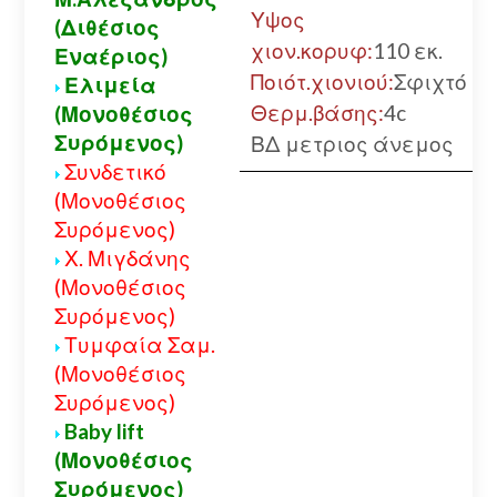
Υψος
(Διθέσιος
χιον.κορυφ:
110 εκ.
Εναέριος)
Ποιότ.χιονιού:
Σφιχτό
Ελιμεία
Θερμ.βάσης:
4c
(Μονοθέσιος
Συρόμενος)
ΒΔ μετριος άνεμος
Συνδετικό
(Μονοθέσιος
Συρόμενος)
Χ. Μιγδάνης
(Μονοθέσιος
Συρόμενος)
Τυμφαία Σαμ.
(Μονοθέσιος
Συρόμενος)
Baby lift
(Μονοθέσιος
Συρόμενος)