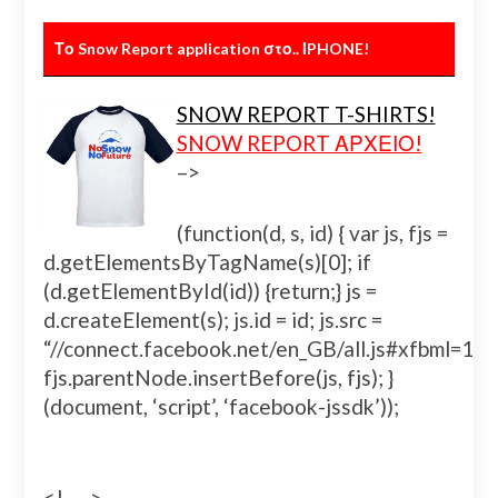
Το Snow Report application στο.. ΙPHONE!
SNOW REPORT T-SHIRTS!
SNOW REPORT ΑΡΧΕΙΟ!
–>
(function(d, s, id) { var js, fjs =
d.getElementsByTagName(s)[0]; if
(d.getElementById(id)) {return;} js =
d.createElement(s); js.id = id; js.src =
“//connect.facebook.net/en_GB/all.js#xfbml=
fjs.parentNode.insertBefore(js, fjs); }
(document, ‘script’, ‘facebook-jssdk’));
<!– –>