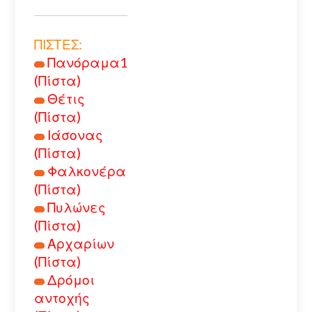
ΠΙΣΤΕΣ:
Πανόραμα1
(Πίστα)
Θέτις
(Πίστα)
Ιάσονας
(Πίστα)
Φαλκονέρα
(Πίστα)
Πυλώνες
(Πίστα)
Αρχαρίων
(Πίστα)
Δρόμοι
αντοχής