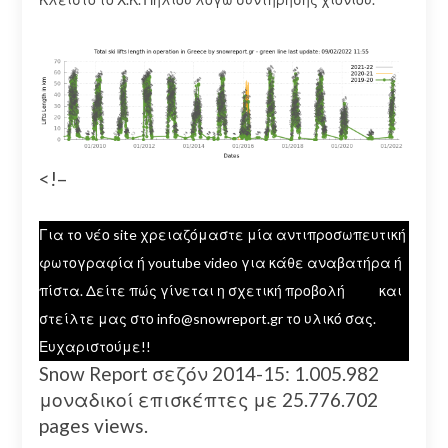
<!–
Για το νέο site χρειαζόμαστε μία αντιπροσωπευτική
φωτογραφία ή youtube video για κάθε αναβατήρα ή
πίστα. Δείτε πώς γίνεται η σχετική προβολή
εδώ
και
στείλτε μας στο info@snowreport.gr το υλικό σας.
Ευχαριστούμε!!
Snow Report σεζόν 2014-15: 1.005.982
μοναδικοί επισκέπτες με 25.776.702
pages views.