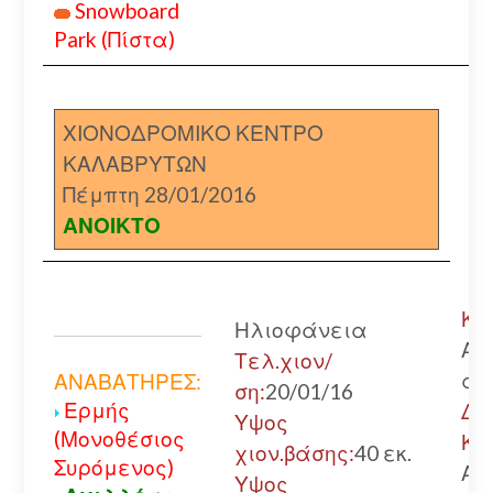
Snowboard
Park (Πίστα)
ΧΙΟΝΟΔΡΟΜΙΚΟ ΚΕΝΤΡΟ
ΚΑΛΑΒΡΥΤΩΝ
Πέμπτη 28/01/2016
ΑΝΟΙΚΤΟ
Κα
Ηλιοφάνεια
Αν
Τελ.χιον/
αλ
ΑΝΑΒΑΤΗΡΕΣ:
ση:
20/01/16
Ερμής
Δι
Υψος
(Μονοθέσιος
Κα
χιον.βάσης:
40 εκ.
Συρόμενος)
Αν
Υψος