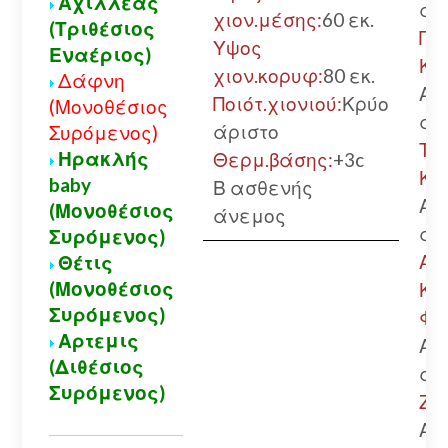
Αχιλλέας
αλ
χιον.μέσης:
60 εκ.
(Τριθέσιος
Πά
Υψος
Εναέριος)
Κα
χιον.κορυφ:
80 εκ.
Δάφνη
Αν
Ποιότ.χιονιού:
Κρύο
(Μονοθέσιος
αλ
άριστο
Συρόμενος)
Τρ
Ηρακλής
Θερμ.βάσης:
+3c
Κα
baby
Β ασθενής
Αν
(Μονοθέσιος
άνεμος
αλ
Συρόμενος)
Αίγ
Θέτις
(Μονοθέσιος
Κα
Συρόμενος)
Φτ
Αρτεμις
Αν
(Διθέσιος
αλ
Συρόμενος)
Ζα
Αν