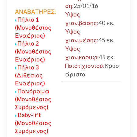
ση:
25/01/16
ΑΝΑΒΑΤΗΡΕΣ:
Υψος
Πήλιο 1
χιον.βάσης:
40 εκ.
(Μονοθέσιος
Υψος
Εναέριος)
χιον.μέσης:
45 εκ.
Πήλιο 2
Υψος
(Μονοθέσιος
χιον.κορυφ:
45 εκ.
Εναέριος)
Ποιότ.χιονιού:
Κρύο
Πήλιο 3
άριστο
(Διθέσιος
Εναέριος)
Πανόραμα
(Μονοθέσιος
Συρόμενος)
Baby-lift
(Μονοθέσιος
Συρόμενος)