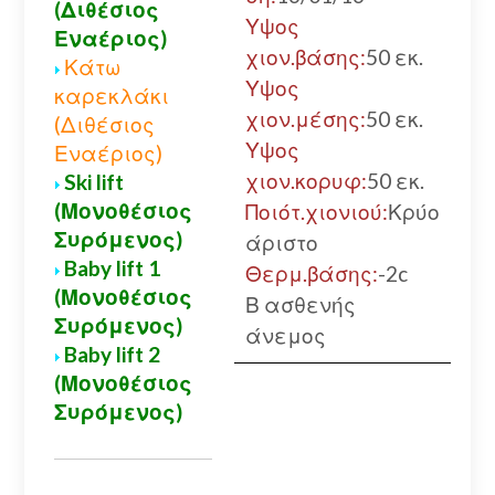
(Διθέσιος
Υψος
Εναέριος)
χιον.βάσης:
50 εκ.
Κάτω
Υψος
καρεκλάκι
χιον.μέσης:
50 εκ.
(Διθέσιος
Υψος
Εναέριος)
χιον.κορυφ:
50 εκ.
Ski lift
(Μονοθέσιος
Ποιότ.χιονιού:
Κρύο
Συρόμενος)
άριστο
Baby lift 1
Θερμ.βάσης:
-2c
(Μονοθέσιος
Β ασθενής
Συρόμενος)
άνεμος
Baby lift 2
(Μονοθέσιος
Συρόμενος)