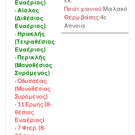
εκ.
Εναέριος)
Ποιότ.χιονιού:
Μαλακό
Αίολος
Θερμ.βάσης:
4c
(Διθέσιος
Απνοια
Εναέριος)
Ηρακλής
(Τετραθέσιος
Εναέριος)
Περικλής
(Μονοθέσιος
Συρόμενος)
Οδυσσέας
(Μονοθέσιος
Συρόμενος)
11 Ερμής (8-
θέσιος
Εναέριος)
7 Φτερ. (8-