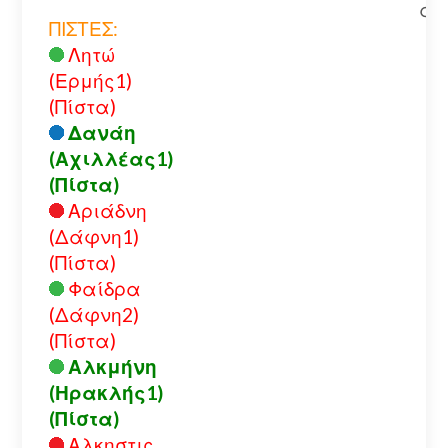
αλ
ΠΙΣΤΕΣ:
Λητώ
(Ερμής1)
(Πίστα)
Δανάη
(Αχιλλέας1)
(Πίστα)
Αριάδνη
(Δάφνη1)
(Πίστα)
Φαίδρα
(Δάφνη2)
(Πίστα)
Αλκμήνη
(Ηρακλής1)
(Πίστα)
Αλκηστις