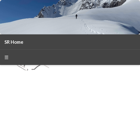
SR Home
season 2025-26
30
χρόνια Snow Report
☰