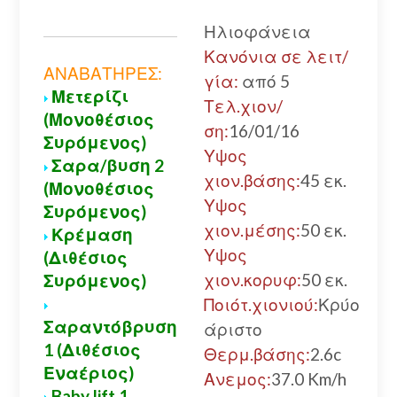
Α
Ηλιοφάνεια
Α
Κανόνια σε λειτ/
Α
ΑΝΑΒΑΤΗΡΕΣ:
γία:
από 5
Μετερίζι
χ
Τελ.χιον/
(Μονοθέσιος
α
ση:
16/01/16
Συρόμενος)
Κ
Υψος
Σαρα/βυση 2
Α
χιον.βάσης:
45 εκ.
(Μονοθέσιος
Υψος
Συρόμενος)
Α
χιον.μέσης:
50 εκ.
Κρέμαση
Υψος
(Διθέσιος
χιον.κορυφ:
50 εκ.
Συρόμενος)
Ποιότ.χιονιού:
Κρύο
Σαραντόβρυση
άριστο
1 (Διθέσιος
Θερμ.βάσης:
2.6c
Εναέριος)
Ανεμος:
37.0 Km/h
Baby lift 1