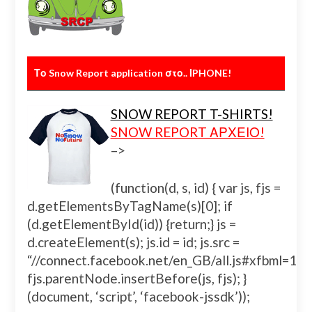
Το Snow Report application στο.. ΙPHONE!
SNOW REPORT T-SHIRTS!
SNOW REPORT ΑΡΧΕΙΟ!
–>
(function(d, s, id) { var js, fjs =
d.getElementsByTagName(s)[0]; if
(d.getElementById(id)) {return;} js =
d.createElement(s); js.id = id; js.src =
“//connect.facebook.net/en_GB/all.js#xfbml=
fjs.parentNode.insertBefore(js, fjs); }
(document, ‘script’, ‘facebook-jssdk’));