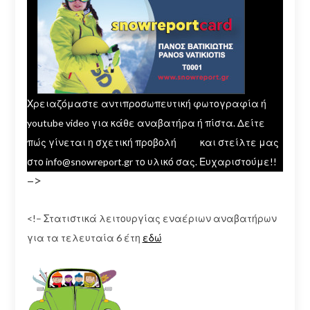
Χρειαζόμαστε αντιπροσωπευτική φωτογραφία ή
youtube video για κάθε αναβατήρα ή πίστα. Δείτε
πώς γίνεται η σχετική προβολή
εδώ
και στείλτε μας
στο info@snowreport.gr το υλικό σας. Ευχαριστούμε!!
–>
<!– Στατιστικά λειτουργίας εναέριων αναβατήρων
για τα τελευταία 6 έτη
εδώ