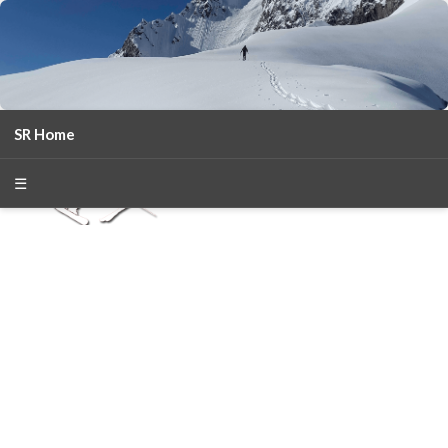
SR Home
season 2025-26
30
χρόνια Snow Report
☰