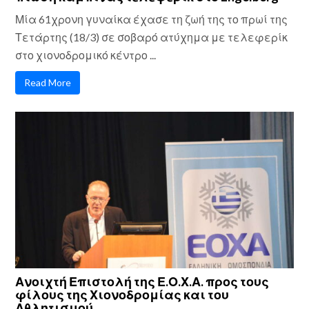
Μία 61χρονη γυναίκα έχασε τη ζωή της το πρωί της
Τετάρτης (18/3) σε σοβαρό ατύχημα με τελεφερίκ
στο χιονοδρομικό κέντρο ...
Read More
Ανοιχτή Επιστολή της Ε.Ο.Χ.Α. προς τους
φίλους της Χιονοδρομίας και του
Αθλητισμού