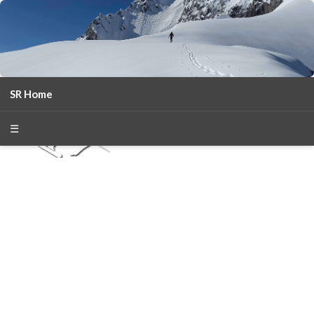
SR Home
season 2025-26
30
χρόνια Snow Report
☰