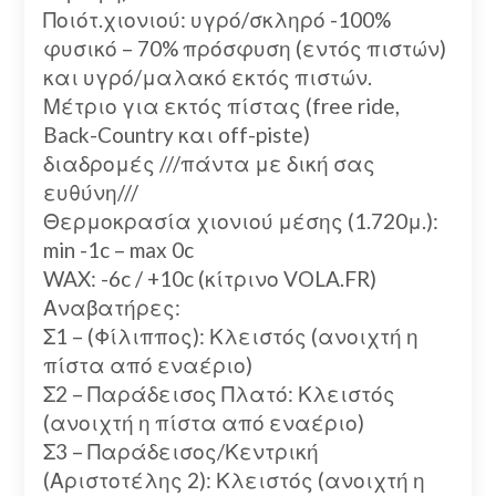
Ποιότ.χιονιού: υγρό/σκληρό -100%
φυσικό – 70% πρόσφυση (εντός πιστών)
και υγρό/μαλακό εκτός πιστών.
Μέτριο για εκτός πίστας (free ride,
Back-Country και off-piste)
διαδρομές ///πάντα με δική σας
ευθύνη///
Θερμοκρασία χιονιού μέσης (1.720μ.):
min -1c – max 0c
WAX: -6c / +10c (κίτρινο VOLA.FR)
Αναβατήρες:
Σ1 – (Φίλιππος): Κλειστός (ανοιχτή η
πίστα από εναέριο)
Σ2 – Παράδεισος Πλατό: Κλειστός
(ανοιχτή η πίστα από εναέριο)
Σ3 – Παράδεισος/Κεντρική
(Αριστοτέλης 2): Κλειστός (ανοιχτή η