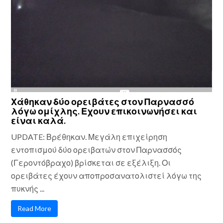
Χάθηκαν δύο ορειβάτες στον Παρνασσό
λόγω ομίχλης. Εχουν επικοινωνήσει και
είναι καλά.
UPDATE: Βρέθηκαν. Μεγάλη επιχείρηση
εντοπισμού δύο ορειβατών στον Παρνασσός
(Γεροντόβραχο) βρίσκεται σε εξέλιξη. Οι
ορειβάτες έχουν αποπροσανατολιστεί λόγω της
πυκνής ...
Read More