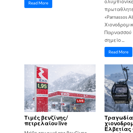
ολυμπιονίκε
Read More
πρωταθλητές
«Parnassos Al
Χιονοδρομικ
Παρνασσού 
σημείο ...
Read More
Τιμές βενζίνης/
Τραγωδία
πετρελαίου live
χιονοδρομ
Ελβετίας 
Μάθε την τιμή της βενζίνης