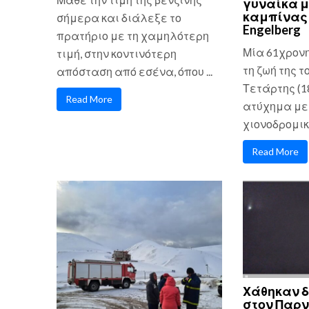
γυναίκα μ
καμπίνας 
σήμερα και διάλεξε το
Engelberg
πρατήριο με τη χαμηλότερη
Μία 61χρον
τιμή, στην κοντινότερη
τη ζωή της τ
απόσταση από εσένα, όπου ...
Τετάρτης (1
Read More
ατύχημα με
χιονοδρομικό
Read More
Χάθηκαν δ
στον Παρ