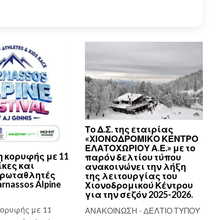
Το Δ.Σ. της εταιρίας
«ΧΙΟΝΟΔΡΟΜΙΚΟ ΚΕΝΤΡΟ
ΕΛΑΤΟΧΩΡΙΟΥ Α.Ε.» με το
 κορυφής με 11
παρόν δελτίου τύπου
κες και
ανακοινώνει την λήξη
πρωταθλητές
της λειτουργίας του
arnassos Alpine
Χιονοδρομικού Κέντρου
για την σεζόν 2025-2026.
ορυφής με 11
ΑΝΑΚΟΙΝΩΣΗ - ΔΕΛΤΙΟ ΤΥΠΟΥ