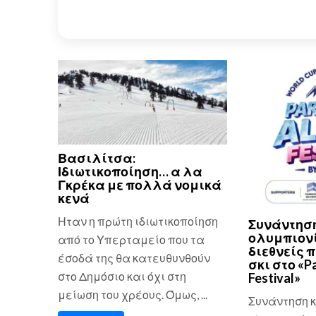
Βασιλίτσα:
Ιδιωτικοποίηση… α λα
Γκρέκα με πολλά νομικά
κενά
Ηταν η πρώτη ιδιωτικοποίηση
Συνάντηση
ολυμπιονί
από το Υπερταμείο που τα
διεθνείς 
έσοδά της θα κατευθυνθούν
σκι στο «P
στο Δημόσιο και όχι στη
Festival»
μείωση του χρέους. Όμως, ...
Συνάντηση κ