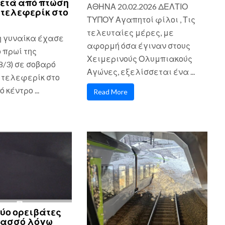
ετά από πτώση
ΑΘΗΝΑ 20.02.2026 ΔΕΛΤΙΟ
τελεφερίκ στο
ΤΥΠΟΥ Αγαπητοί φίλοι , Τις
τελευταίες μέρες, με
η γυναίκα έχασε
αφορμή όσα έγιναν στους
ο πρωί της
Χειμερινούς Ολυμπιακούς
8/3) σε σοβαρό
Αγώνες, εξελίσσεται ένα ...
 τελεφερίκ στο
 κέντρο ...
Read More
ύο ορειβάτες
νασσό λόγω