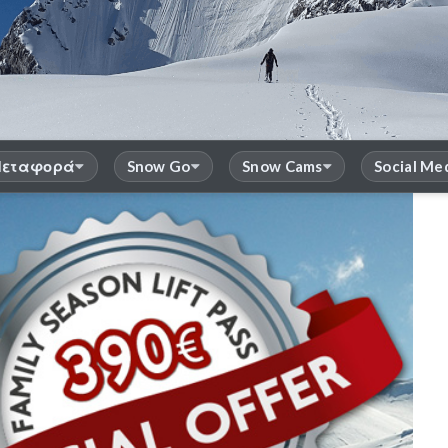
εταφορά
Snow Go
Snow Cams
Social Me