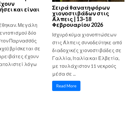
Εχουν
Σειρά θανατηφόρων
ήσει και είναι
χιονοστιβάδων στις
Άλπεις | 13–18
Φεβρουαρίου 2026
έθηκαν. Μεγάλη
εντοπισμού δύο
Ισχυρό κύμα χιονοπτώσεων
στον Παρνασσός
στις Άλπεις συνοδεύτηκε από
χο) βρίσκεται σε
διαδοχικές χιονοστιβάδες σε
 ορειβάτες έχουν
Γαλλία, Ιταλία και Ελβετία,
τολιστεί λόγω
με τουλάχιστον 11 νεκρούς
μέσα σε ...
Read More