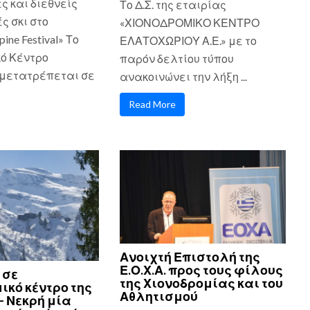
ς και διεθνείς
Το Δ.Σ. της εταιρίας
 σκι στο
«ΧΙΟΝΟΔΡΟΜΙΚΟ ΚΕΝΤΡΟ
pine Festival» Το
ΕΛΑΤΟΧΩΡΙΟΥ Α.Ε.» με το
ό Κέντρο
παρόν δελτίου τύπου
μετατρέπεται σε
ανακοινώνει την λήξη ...
Read More
Ανοιχτή Επιστολή της
Ε.Ο.Χ.Α. προς τους φίλους
 σε
της Χιονοδρομίας και του
ικό κέντρο της
Αθλητισμού
– Νεκρή μία