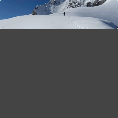
season 2025-26
30
χρόνια Snow Report