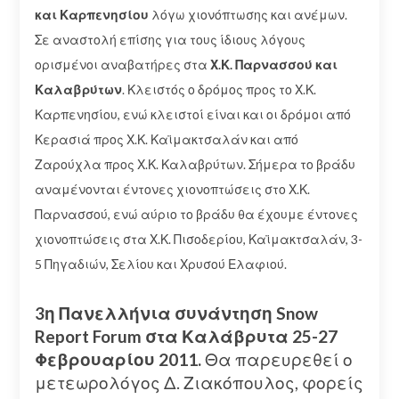
και Καρπενησίου
λόγω χιονόπτωσης και ανέμων.
Σε αναστολή επίσης για τους ίδιους λόγους
ορισμένοι αναβατήρες στα
Χ.Κ. Παρνασσού και
Καλαβρύτων
. Κλειστός ο δρόμος προς το Χ.Κ.
Καρπενησίου, ενώ κλειστοί είναι και οι δρόμοι από
Κερασιά προς Χ.Κ. Καϊμακτσαλάν και από
Ζαρούχλα προς Χ.Κ. Καλαβρύτων. Σήμερα το βράδυ
αναμένονται έντονες χιονοπτώσεις στο Χ.Κ.
Παρνασσού, ενώ αύριο το βράδυ θα έχουμε έντονες
χιονοπτώσεις στα Χ.Κ. Πισοδερίου, Καϊμακτσαλάν, 3-
5 Πηγαδιών, Σελίου και Χρυσού Ελαφιού.
3η Πανελλήνια συνάντηση Snow
Report Forum στα Καλάβρυτα 25-27
Φεβρουαρίου 2011.
Θα παρευρεθεί ο
μετεωρολόγος Δ. Ζιακόπουλος, φορείς