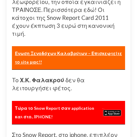
λεωφορείου, την οποία εγκαινιάζει η
ΤΡΑΙΝΟΣΕ. Περισσότερα εδώ! Οι
κάτοχοι της Snow Report Card 2011
έχουν έκπτωση 3 ευρώ στη κανονική
τιμή.
Ενωση Ξενοδόχων Καλαβρύτων – Επισκεφτείτε
το site μας!!
To
Χ.Κ. Φαλακρού
δεν θα
λειτουργήσει φέτος.
Τώρα το Snow Report σαν application
και στο.. ΙPHONE!
Στο Snow Report, στο iphone, επιπλέον