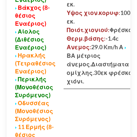
εκ.
Βάκχος (8-
Υψος χιον.κορυφ:
100
θέσιος
εκ.
Εναέριος)
Ποιότ.χιονιού:
Φρέσκο
Αίολος
Θερμ.βάσης:
-1.4c
(Διθέσιος
Ανεμος:
29.0 Km/h Α
Εναέριος)
Ηρακλής
ΒΑ μέτριος
(Τετραθέσιος
άνεμος.Διαστήματα
Εναέριος)
ομίχλης.30εκ φρέσκο
Περικλής
χιόνι.
(Μονοθέσιος
Συρόμενος)
Οδυσσέας
(Μονοθέσιος
Συρόμενος)
11 Ερμής (8-
θέσιος