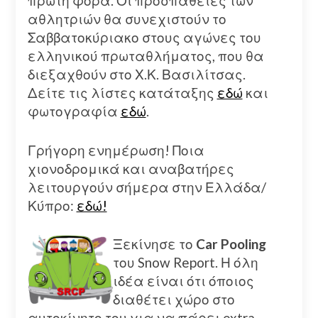
πρώτη φορά. Οι προσπάθειες των
αθλητριών θα συνεχιστούν το
Σαββατοκύριακο στους αγώνες του
ελληνικού πρωταθλήματος, που θα
διεξαχθούν στο Χ.Κ. Βασιλίτσας.
Δείτε τις λίστες κατάταξης
εδώ
και
φωτογραφία
εδώ
.
Γρήγορη ενημέρωση! Ποια
χιονοδρομικά και αναβατήρες
λειτουργούν σήμερα στην Ελλάδα/
Κύπρο:
εδώ!
Ξεκίνησε το
Car Pooling
του Snow Report. Η όλη
ιδέα είναι ότι όποιος
διαθέτει χώρο στο
αυτοκίνητο του για να πάρει extra