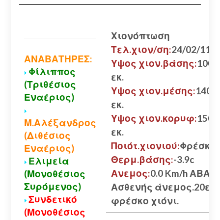
Χιονόπτωση
Τελ.χιον/ση:
24/02/11
ΑΝΑΒΑΤΗΡΕΣ:
Υψος χιον.βάσης:
100
Φίλιππος
εκ.
(Τριθέσιος
Υψος χιον.μέσης:
140
Εναέριος)
εκ.
Υψος χιον.κορυφ:
150
Μ.Αλέξανδρος
εκ.
(Διθέσιος
Ποιότ.χιονιού:
Φρέσκο
Εναέριος)
Θερμ.βάσης:
-3.9c
Ελιμεία
Ανεμος:
0.0 Km/h ΑΒΑ
(Μονοθέσιος
Συρόμενος)
Ασθενής άνεμος.20εκ
Συνδετικό
φρέσκο χιόνι.
(Μονοθέσιος