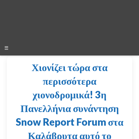
☰
Χιονίζει τώρα στα
περισσότερα
χιονοδρομικά! 3η
Πανελλήνια συνάντηση
Snow Report Forum στα
Καλάβρυτα αυτό το