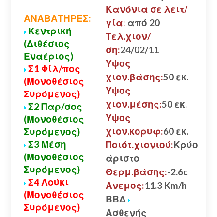
Κανόνια σε λειτ/
ΑΝΑΒΑΤΗΡΕΣ:
γία:
από 20
Κεντρική
Τελ.χιον/
(Διθέσιος
ση:
24/02/11
Εναέριος)
Υψος
Σ1 Φίλ/πος
χιον.βάσης:
50 εκ.
(Μονοθέσιος
Υψος
Συρόμενος)
χιον.μέσης:
50 εκ.
Σ2 Παρ/σος
Υψος
(Μονοθέσιος
χιον.κορυφ:
60 εκ.
Συρόμενος)
Σ3 Μέση
Ποιότ.χιονιού:
Κρύο
(Μονοθέσιος
άριστο
Συρόμενος)
Θερμ.βάσης:
-2.6c
Σ4 Λούκι
Ανεμος:
11.3 Km/h
(Μονοθέσιος
ΒΒΔ
Συρόμενος)
Ασθενής