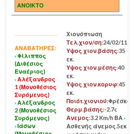
ΑΝΟΙΚΤΟ
Χιονόπτωση
Τελ.χιον/ση:
24/02/11
ΑΝΑΒΑΤΗΡΕΣ:
Υψος χιον.βάσης:
35
Φίλιππος
εκ.
(Διθέσιος
Υψος χιον.μέσης:
40
Εναέριος)
εκ.
Αλέξανδρος
Υψος χιον.κορυφ:
45
1 (Μονοθέσιος
εκ.
Συρόμενος)
Ποιότ.χιονιού:
Φρέσκο
Αλέξανδρος
Θερμ.βάσης:
-2.7c
2 (Μονοθέσιος
Ανεμος:
3.2 Km/h ΒΑ
Συρόμενος)
Ιάσων
Ασθενής άνεμος.5εκ
(Μονοθέσιος