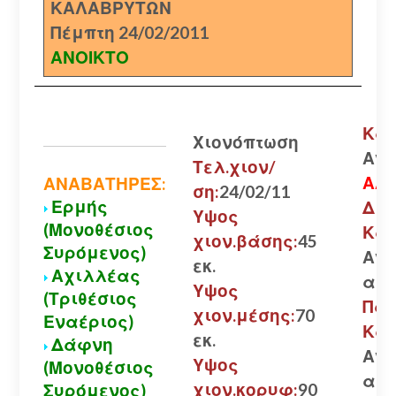
ΚΑΛΑΒΡΥΤΩΝ
Πέμπτη 24/02/2011
ΑΝΟΙΚΤΟ
Καλ
Χιονόπτωση
Ανο
Τελ.χιον/
ΑΛΥ
ΑΝΑΒΑΤΗΡΕΣ:
ση:
24/02/11
Ερμής
Δια
Υψος
(Μονοθέσιος
Καλ
χιον.βάσης:
45
Συρόμενος)
Ανο
εκ.
Αχιλλέας
αλυ
Υψος
(Τριθέσιος
Πάτ
χιον.μέσης:
70
Εναέριος)
Καλ
εκ.
Δάφνη
Ανο
Υψος
(Μονοθέσιος
αλυ
χιον.κορυφ:
90
Συρόμενος)