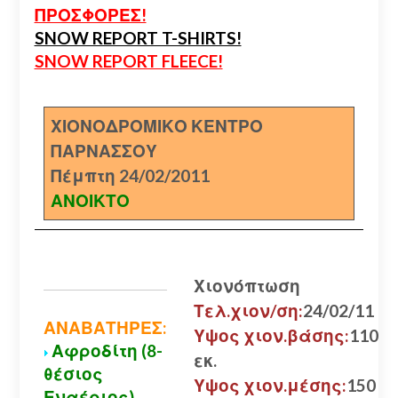
ΠΡΟΣΦΟΡΕΣ!
SNOW REPORT T-SHIRTS!
SNOW REPORT FLEECE!
ΧΙΟΝΟΔΡΟΜΙΚΟ ΚΕΝΤΡΟ
ΠΑΡΝΑΣΣΟΥ
Πέμπτη 24/02/2011
ΑΝΟΙΚΤΟ
Χιονόπτωση
Τελ.χιον/ση:
24/02/11
ΑΝΑΒΑΤΗΡΕΣ:
Υψος χιον.βάσης:
110
Αφροδίτη (8-
εκ.
θέσιος
Υψος χιον.μέσης:
150
Εναέριος)