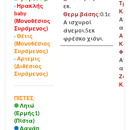
Τρι
Ηρακλής
εκ.
Καλ
baby
Θερμ.βάσης:
0.1c
Ανο
(Μονοθέσιος
Α ισχυροί
αλυ
Συρόμενος)
άνεμοι.5εκ
Αίγι
Θέτις
φρέσκο χιόνι.
(Μονοθέσιος
Καλ
Συρόμενος)
Φτε
Αρτεμις
Ανο
(Διθέσιος
αλυ
Συρόμενος)
Ζαρ
ΚΛΕ
ΠΙΣΤΕΣ:
Λητώ
(Ερμής1)
(Πίστα)
Δανάη