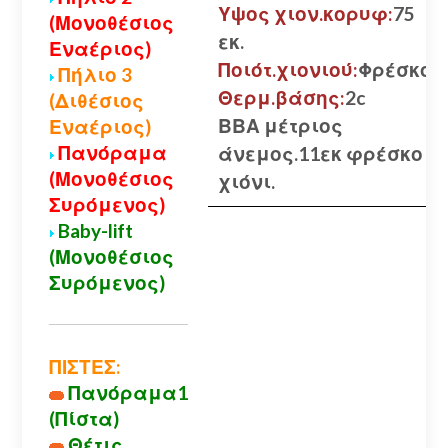
Υψος χιον.κορυφ:
75
(Μονοθέσιος
εκ.
Εναέριος)
Ποιότ.χιονιού:
Φρέσκο
Πήλιο 3
Θερμ.βάσης:
2c
(Διθέσιος
ΒΒΑ μέτριος
Εναέριος)
Πανόραμα
άνεμος.11εκ φρέσκο
(Μονοθέσιος
χιόνι.
Συρόμενος)
Baby-lift
(Μονοθέσιος
Συρόμενος)
ΠΙΣΤΕΣ:
Πανόραμα1
(Πίστα)
Θέτις