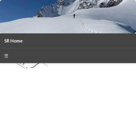
SR Home
season 2025-26
30
χρόνια Snow Report
☰