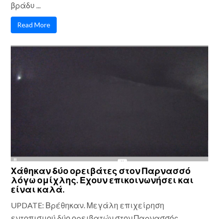
βράδυ ...
Read More
Χάθηκαν δύο ορειβάτες στον Παρνασσό
λόγω ομίχλης. Εχουν επικοινωνήσει και
είναι καλά.
UPDATE: Βρέθηκαν. Μεγάλη επιχείρηση
εντοπισμού δύο ορειβατών στον Παρνασσός