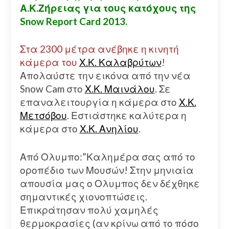
Α.Κ.Ζήρειας για τους κατόχους της
Snow Report Card 2013.
Στα 2300 μέτρα ανέβηκε η κινητή
κάμερα του
Χ.Κ. Καλαβρύτων
!
Απολαύστε την εικόνα από την νέα
Snow Cam στο
Χ.Κ. Μαινάλου
. Σε
επαναλειτουργία η κάμερα στο
Χ.Κ.
Μετσόβου
. Εστιάστηκε καλύτερα η
κάμερα στο
Χ.Κ. Ανηλίου
.
Από Ολυμπο:”Καλημέρα σας από το
οροπέδιο των Μουσών! Στην μηνιαία
απουσία μας ο Ολυμπος δεν δέχθηκε
σημαντικές χιονοπτώσεις.
Επικράτησαν πολύ χαμηλές
θερμοκρασίες (αν κρίνω από το πόσο