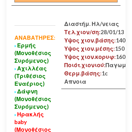
Διαστήμ. Ηλ/νειας
Τελ.χιον/ση:
28/01/13
ΑΝΑΒΑΤΗΡΕΣ:
Υψος χιον.βάσης:
140 εκ
Ερμής
Υψος χιον.μέσης:
150 εκ
(Μονοθέσιος
Υψος χιον.κορυφ:
160 εκ
Συρόμενος)
Ποιότ.χιονιού:
Παγωμέ
Αχιλλέας
Θερμ.βάσης:
1c
(Τριθέσιος
Απνοια
Εναέριος)
Δάφνη
(Μονοθέσιος
Συρόμενος)
Ηρακλής
baby
(Μονοθέσιος