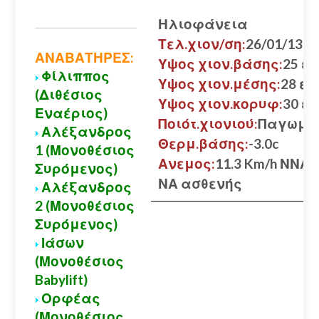
Ηλιοφάνεια
Τελ.χιον/ση:
26/01/13
ΑΝΑΒΑΤΗΡΕΣ:
Υψος χιον.βάσης:
25 εκ
Φίλιππος
Υψος χιον.μέσης:
28 εκ.
(Διθέσιος
Υψος χιον.κορυφ:
30 εκ
Εναέριος)
Ποιότ.χιονιού:
Παγωμέ
Αλέξανδρος
Θερμ.βάσης:
-3.0c
1 (Μονοθέσιος
Ανεμος:
11.3 Km/h ΝΝΑ
Συρόμενος)
ΝΑ ασθενής
Αλέξανδρος
2 (Μονοθέσιος
Συρόμενος)
Ιάσων
(Μονοθέσιος
Babylift)
Ορφέας
(Μονοθέσιος