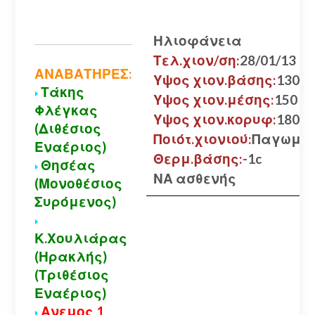
Ηλιοφάνεια
Τελ.χιον/ση:
28/01/13
ΑΝΑΒΑΤΗΡΕΣ:
Υψος χιον.βάσης:
130 εκ
Τάκης
Υψος χιον.μέσης:
150 εκ
Φλέγκας
Υψος χιον.κορυφ:
180 εκ
(Διθέσιος
Ποιότ.χιονιού:
Παγωμέ
Εναέριος)
Θερμ.βάσης:
-1c
Θησέας
ΝΑ ασθενής
(Μονοθέσιος
Συρόμενος)
Κ.Χουλιάρας
(Ηρακλής)
(Τριθέσιος
Εναέριος)
Ανεμος 1