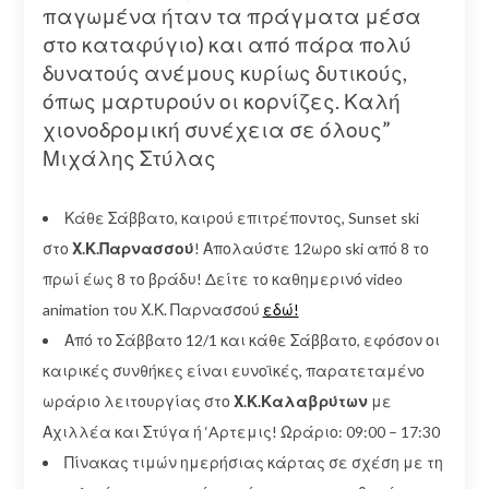
παγωμένα ήταν τα πράγματα μέσα
στο καταφύγιο) και από πάρα πολύ
δυνατούς ανέμους κυρίως δυτικούς,
όπως μαρτυρούν οι κορνίζες. Καλή
χιονοδρομική συνέχεια σε όλους”
Μιχάλης Στύλας
Κάθε Σάββατο, καιρού επιτρέποντος, Sunset ski
στο
Χ.Κ.Παρνασσού
! Απολαύστε 12ωρο ski από 8 το
πρωί έως 8 το βράδυ! Δείτε το καθημερινό video
animation του Χ.Κ. Παρνασσού
εδώ!
Από το Σάββατο 12/1 και κάθε Σάββατο, εφόσον οι
καιρικές συνθήκες είναι ευνοϊκές, παρατεταμένο
ωράριο λειτουργίας στο
Χ.Κ.Καλαβρύτων
με
Αχιλλέα και Στύγα ή ‘Aρτεμις! Ωράριο: 09:00 – 17:30
Πίνακας τιμών ημερήσιας κάρτας σε σχέση με τη