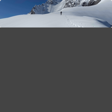
season 2025-26
30
χρόνια Snow Report