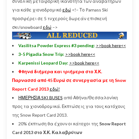
συνολική μεταφορική ικανότητα των αναβατήρων
για κάθε χιονοδρομικό
εδώ
<!– Το Parnass Ski
προσφέρει σε 5 τυχερούς δωρεάν επισκευή
σκι/snowboard
εδώ
–>
Vasilitsa Powder Express #3 pending:
>>book here<<
3-5 Pigadia Snow Trip:
>>book here<<
Karpenissi Leopard Day:
>>book here<<
Φθηνά διήμερα και τριήμερα στο Χ.Κ.
Παρνασσό από 45 Ευρώ σε συνεργασία με τη Snow
Report Card 2013
εδώ!
ΗΜΕΡΗΣΙΑ SKI BUSES
από Αθήνα/Θεσσαλονίκη
προς τα χιονοδρομικά. Εκπτώσεις για τους κατόχους
της Snow Report Card 2013.
20% έκπτωση θα έχουν οι κάτοχοι της
Snow Report
Card 2013 στο Χ.Κ. Καλαβρύτων