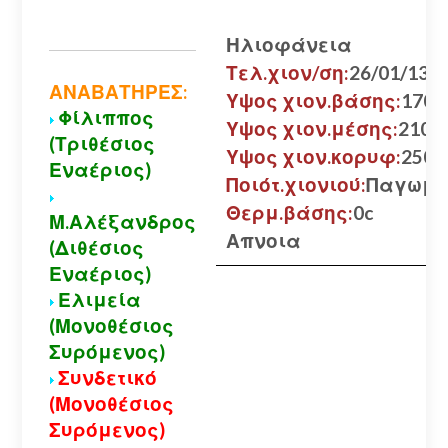
Ηλιοφάνεια
Τελ.χιον/ση:
26/01/13
ΑΝΑΒΑΤΗΡΕΣ:
Υψος χιον.βάσης:
170 ε
Φίλιππος
Υψος χιον.μέσης:
210 ε
(Τριθέσιος
Υψος χιον.κορυφ:
250 ε
Εναέριος)
Ποιότ.χιονιού:
Παγωμέ
Θερμ.βάσης:
0c
Μ.Αλέξανδρος
Απνοια
(Διθέσιος
Εναέριος)
Ελιμεία
(Μονοθέσιος
Συρόμενος)
Συνδετικό
(Μονοθέσιος
Συρόμενος)