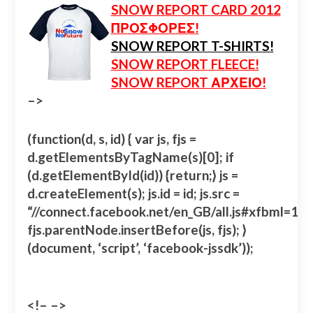
SNOW REPORT CARD 2012
ΠΡΟΣΦΟΡΕΣ!
SNOW REPORT T-SHIRTS!
SNOW REPORT FLEECE!
SNOW REPORT ΑΡΧΕΙΟ!
–>
(function(d, s, id) { var js, fjs =
d.getElementsByTagName(s)[0]; if
(d.getElementById(id)) {return;} js =
d.createElement(s); js.id = id; js.src =
“//connect.facebook.net/en_GB/all.js#xfbml=
fjs.parentNode.insertBefore(js, fjs); }
(document, ‘script’, ‘facebook-jssdk’));
<!– –>