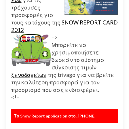
τρέχουσες
προσφορές για
τους κατόχους της
SNOW REPORT CARD
2012
–>
Μπορείτε να
χρησιμοποιήσετε
δωρεάν το σύστημα
σύγκρισης τιμών
ξενοδοχείων
της trivago για να βρείτε
την καλύτερη προσφορά για τον
προορισμό που σας ενδιαφέρει.
<!–
Το Snow Report application στο.. ΙPHONE!