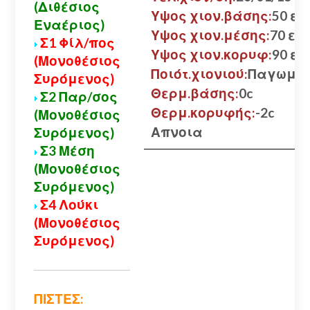
(Διθέσιος
Υψος χιον.βάσης:
50 εκ.
Εναέριος)
Υψος χιον.μέσης:
70 εκ.
Σ1 Φίλ/πος
Υψος χιον.κορυφ:
90 εκ.
(Μονοθέσιος
Ποιότ.χιονιού:
Παγωμέ
Συρόμενος)
Θερμ.βάσης:
0c
Σ2 Παρ/σος
Θερμ.κορυφής:
-2c
(Μονοθέσιος
Απνοια
Συρόμενος)
Σ3 Μέση
(Μονοθέσιος
Συρόμενος)
Σ4 Λούκι
(Μονοθέσιος
Συρόμενος)
ΠΙΣΤΕΣ: