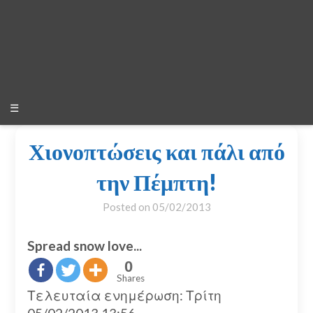
☰
Χιονοπτώσεις και πάλι από
την Πέμπτη!
Posted on
05/02/2013
Spread snow love...
0
Shares
Τελευταία ενημέρωση: Τρίτη